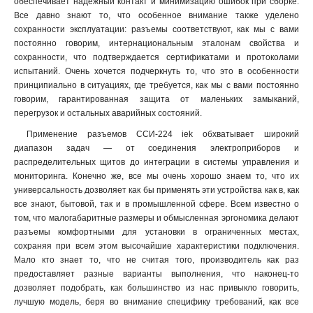
обеспечивает надежный контакт и минимизацию ошибок при сборке.
523
Все давно знают то, что особенное внимание также уделено
1
сохранности эксплуатации: разъемы соответствуют, как мы с вами
513
1
постоянно говорим, интернациональным эталонам свойства и
425
1
сохранности, что подтверждается сертификатами и протоколами
424
1
испытаний. Очень хочется подчеркнуть то, что это в особенности
415
1
принципиально в ситуациях, где требуется, как мы с вами постоянно
414
говорим, гарантированная защита от маленьких замыканий,
1
перегрузок и остальных аварийных состояний.
423
1
413
1
Применение разъемов ССИ-224 iek обхватывает широкий
диапазон задач — от соединения электроприборов и
235
1
распределительных щитов до интеграции в системы управления и
234
1
мониторинга. Конечно же, все мы очень хорошо знаем то, что их
225
1
универсальность дозволяет как бы применять эти устройства как в, как
224
1
все знают, бытовой, так и в промышленной сфере. Всем известно о
215
1
том, что малогабаритные размеры и обмысленная эргономика делают
разъемы комфортными для установки в ограниченных местах,
214
1
сохраняя при всем этом высочайшие характеристики подключения.
233
1
Мало кто знает то, что не считая того, производитель как раз
223
1
предоставляет разные варианты выполнения, что наконец-то
213
1
дозволяет подобрать, как большинство из нас привыкло говорить,
145
0
лучшую модель, беря во внимание специфику требований, как все