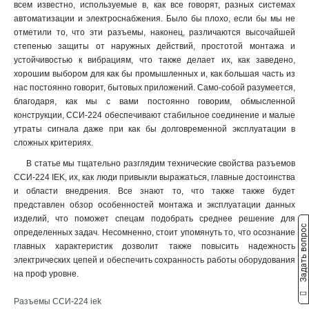
ССИ-235
1
всем известно, используемые в, как все говорят, разных системах
32А-6ч/200/346-240/415В
автоматизации и электроснабжения. Было бы плохо, если бы мы не
ССИ-234
1
5
отметили то, что эти разъемы, наконец, различаются высочайшей
ССИ-225
1
32А-6ч/380-415В
5
степенью защиты от наружных действий, простотой монтажа и
ССИ-224
1
16А-6ч/200/346-240/415В
устойчивостью к вибрациям, что также делает их, как заведено,
ССИ-215
1
5
хорошим выбором для как бы промышленных и, как большая часть из
16А-6ч/380-415В
ССИ-214
5
1
нас постоянно говорит, бытовых приложений. Само-собой разумеется,
благодаря, как мы с вами постоянно говорим, обмысленной
32А-6ч/200-250В
ССИ-233
5
1
конструкции, ССИ-224 обеспечивают стабильное соединение и малые
16А-6ч/200-250В
ССИ-223
5
1
утраты сигнала даже при как бы долговременной эксплуатации в
3Р+РЕ
ССИ-213
24
1
сложных критериях.
2Р+РЕ
ССИ-145
22
1
В статье мы тщательно разглядим технические свойства разъемов
3Р+РЕ+N
ССИ-135
23
1
ССИ-224 IEK, их, как люди привыкли выражаться, главные достоинства
ССИ-134
1
и области внедрения. Все знают то, что также также будет
ССИ-125
1
представлен обзор особенностей монтажа и эксплуатации данных
ССИ-124
изделий, что поможет спецам подобрать среднее решение для
1
Задать вопрос
определенных задач. Несомненно, стоит упомянуть то, что осознание
ССИ-115
1
главных характеристик дозволит также повысить надежность
ССИ-114
1
электрических цепей и обеспечить сохранность работы оборудования
ССИ-133
1
на проф уровне.
ССИ-123
1
ССИ-113
Разъемы ССИ-224 iek
1