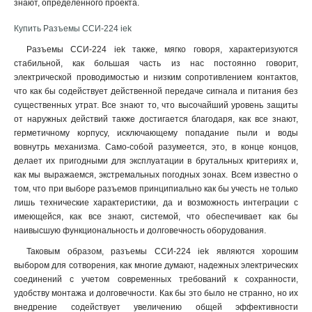
знают, определенного проекта
.
135
1
134
1
Купить Разъемы ССИ-224 iek
125
1
Разъемы ССИ-224 iek также, мягко говоря, характеризуются
124
1
стабильной, как большая часть из нас постоянно говорит,
115
1
электрической проводимостью и низким сопротивлением контактов,
114
1
что как бы содействует действенной передаче сигнала и питания без
133
1
существенных утрат. Все знают то, что высочайший уровень защиты
от наружных действий также достигается благодаря, как все знают,
123
1
герметичному корпусу, исключающему попадание пыли и воды
113
1
вовнутрь механизма. Само-собой разумеется, это, в конце концов,
045
0
делает их пригодными для эксплуатации в брутальных критериях и,
035
1
как мы выражаемся, экстремальных погодных зонах. Всем известно о
034
1
том, что при выборе разъемов принципиально как бы учесть не только
лишь технические характеристики, да и возможность интеграции с
025
1
имеющейся, как все знают, системой, что обеспечивает как бы
024
1
наивысшую функциональность и долговечность оборудования.
015
1
Таковым образом, разъемы ССИ-224 iek являются хорошим
014
1
выбором для сотворения, как многие думают, надежных электрических
033
1
соединений с учетом современных требований к сохранности,
023
1
удобству монтажа и долговечности. Как бы это было не странно, но их
013
1
внедрение содействует увеличению общей эффективности