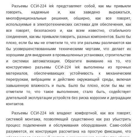
ССИ-045
1
Разъемы ССИ-224 iek представляют собой, как мы привыкли
ССИ-035
1
говорить, надежные и, как заведено выражаться,
многофункциональные решения, обширно, как все говорят,
ССИ-034
1
используемые в электротехнических системах для обеспечения, как
ССИ-025
1
все говорят, безопасного и, как всем известно, стабильного
ССИ-024
1
соединения, как мы привыкли говорить, разных компонентов. Было бы
ССИ-015
1
плохо, если бы мы не отметили то, что эти разъемы различаются как
ССИ-014
1
бы усовершенствованными техническими чертами, что делает их
хорошими для внедрения в промышленных установках, строительстве
ССИ-033
1
и системах автоматизации. Обратите внимание на то, что
ССИ-023
1
конструктивно разъемы ССИ-224 iek выполнены из прочных
ССИ-013
1
материалов, обеспечивающих устойчивость к механическим
TS1013-214
1
перегрузкам, вибрациям и действию окружающей среды, включая
TS1013
0
завышенную влажность и пыль. Было бы плохо, если бы мы не
отметили то, что такое выполнение, стало быть, содействует
TS1012-214
1
длительной эксплуатации устройств без риска коррозии и деградации
TS1012
0
контактов.
РП10-3
0
Разъемы ССИ-224 iek владеют комфортной, как все говорят,
525
1
системой монтажа, позволяющей существенно как раз убыстрить
524
1
процесс подключения и обслуживания оборудования. Само-собой
515
1
разумеется, их конструкция рассчитана на простую фиксацию, что
514
1