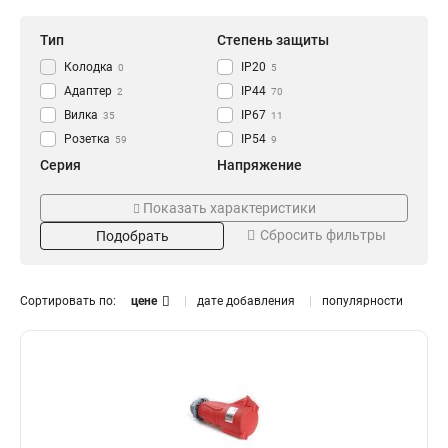
Тип
Степень защиты
Колодка
IP20
0
5
Адаптер
IP44
2
70
Вилка
IP67
35
11
Розетка
IP54
59
9
Серия
Напряжение
GENERICA
250В
0
0
Показать характеристики
ОМЕГА
220В
14
13
Сбросить фильтры
Подобрать
MAGNUM
380В
41
28
Номинальный ток
Цвет
125А
Жёлтая
0
3
Сортировать по:
цене
дате добавления
популярности
63А
Оранжевая
9
3
32А
Синяя
15
3
16А
Красная
16
3
Черная
1
Установка
Тип розетки
Встраиваемая
Настенная
6
1