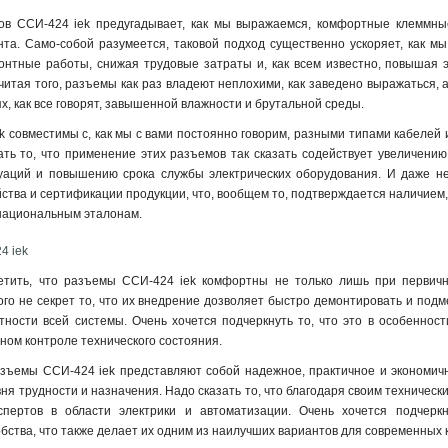
ов ССИ-424 iek предугадывает, как мы выражаемся, комфортные клеммн
та. Само-собой разумеется, таковой подход существенно ускоряет, как мы
монтные работы, снижая трудовые затраты и, как всем известно, повышая
 считая того, разъемы как раз владеют неплохими, как заведено выражаться
х, как все говорят, завышенной влажности и брутальной среды.
 совместимы с, как мы с вами постоянно говорим, разными типами кабелей 
ть то, что применение этих разъемов так сказать содействует увеличению
уаций и повышению срока службы электрических оборудования. И даже не
ства и сертификации продукции, что, вообщем то, подтверждается наличием
национальным эталонам
.
4 iek
метить, что разъемы ССИ-424 iek комфортны не только лишь при первич
ого не секрет то, что их внедрение дозволяет быстро демонтировать и подме
тности всей системы. Очень хочется подчеркнуть то, что это в особеннос
ном контроле технического состояния.
зъемы ССИ-424 iek представляют собой надежное, практичное и экономичн
вня трудности и назначения. Надо сказать то, что благодаря своим техниче
спертов в области электрики и автоматизации. Очень хочется подчерк
бства, что также делает их одним из наилучших вариантов для современных 