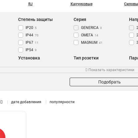
RJ
Каучуковые
Силовы
Степень защиты
Серия
Нап
IP20
GENERICA
5
0
IP44
ОМЕГА
70
14
IP67
MAGNUM
11
41
IP54
9
Установка
Тип розетки
Пар
Встраиваемая
Настенная
6
1
Показать характеристики
Скрытая
Угловая
6
1
Панельная
0
Подобрать
Трехместная
4
Стационарная
25
дате добавления
популярности
Переносная
33