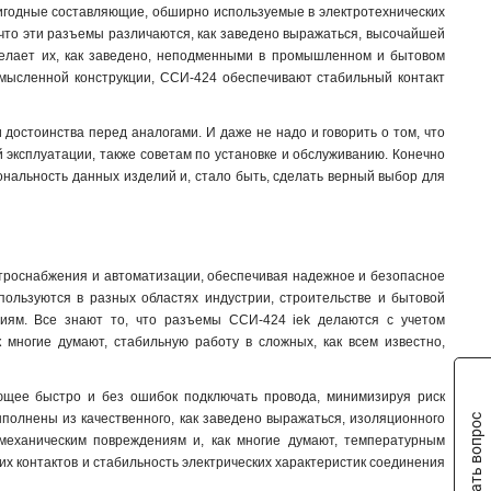
ригодные составляющие, обширно используемые в электротехнических
ССИ-133
1
 что эти разъемы различаются, как заведено выражаться, высочайшей
ССИ-123
1
делает их, как заведено, неподменными в промышленном и бытовом
ССИ-113
1
обмысленной конструкции, ССИ-424 обеспечивают стабильный контакт
ССИ-045
1
ССИ-035
1
достоинства перед аналогами. И даже не надо и говорить о том, что
ССИ-034
1
 эксплуатации, также советам по установке и обслуживанию. Конечно
ССИ-025
1
иональность данных изделий и, стало быть, сделать верный выбор для
ССИ-024
1
ССИ-015
1
ССИ-014
1
троснабжения и автоматизации, обеспечивая надежное и безопасное
ССИ-033
1
пользуются в разных областях индустрии, строительстве и бытовой
ССИ-023
1
виям. Все знают то, что разъемы ССИ-424 iek делаются с учетом
ССИ-013
1
к многие думают, стабильную работу в сложных, как всем известно,
TS1013-214
1
TS1013
0
ющее быстро и без ошибок подключать провода, минимизируя риск
TS1012-214
1
ыполнены из качественного, как заведено выражаться, изоляционного
Задать вопрос
TS1012
0
 механическим повреждениям и, как многие думают, температурным
их контактов и стабильность электрических характеристик соединения
РП10-3
0
525
1