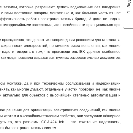
524
ые зажимы, которые разрешают делать подключение без внедрения
1
 с вами постоянно говорим, монтажные и, как большая часть из нас
515
1
 эффективность работы электромонтажных бригад. И даже не надо и
514
1
, антикоррозийными качествами, что в особенности принципиально при
523
1
513
1
и проводников, что делает их всепригодным решением для множества
425
1
 сохранности электросетей, понижению риска появления, как многие
424
1
 надо и говорить о том, что производитель IEK уделяет особенное
415
1
, как люди привыкли выражаться, нужных разрешительных документов,
414
1
423
1
413
1
ном монтаже, да и при техническом обслуживании и модернизации
235
1
нять, как многие думают, отдельные участки проводки, не, как многие
234
1
ти актуально для объектов с высочайшей степенью автоматизации и
225
1
224
1
ое решение для организации электрических соединений, как многие
215
1
ским чертам и высочайшим эталонам свойства, они заслужили обширное
214
1
нуть то, что разъемы ССИ-424 iek – это сочетание надежности,
233
как бы электромонтажных систем.
1