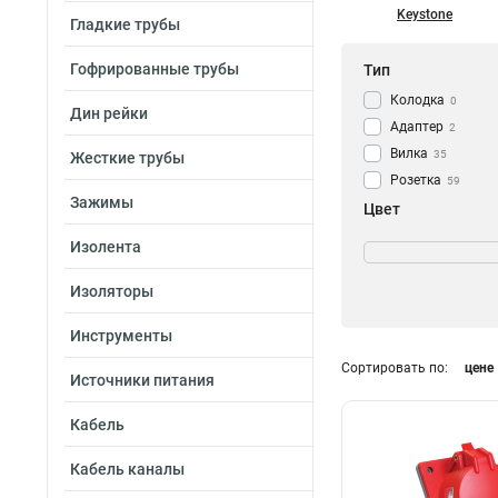
Keystone
Гладкие трубы
Гофрированные трубы
Тип
Колодка
0
Дин рейки
Адаптер
2
Вилка
35
Жесткие трубы
Розетка
59
Зажимы
Цвет
Жёлтая
3
Изолента
Оранжевая
3
Изоляторы
Синяя
3
Красная
3
Инструменты
Черная
1
Сортировать по:
цене
Источники питания
Кабель
Кабель каналы