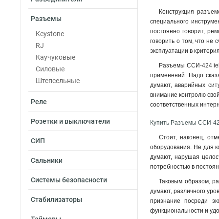
Конструкция разъем
Разъемы
специального инструмен
постоянно говорит, ре
Keystone
говорить о том, что не
RJ
эксплуатации в критерия
Каучуковые
Разъемы ССИ-424 iek
Силовые
применений. Надо сказа
Штепсельные
думают, аварийных сит
внимание контролю свой
Реле
соответственных интер
Розетки и выключатели
Купить Разъемы ССИ-42
Стоит, наконец, от
СИП
оборудования. Не для к
думают, нарушая целос
Сальники
потребностью в постоян
Системы безопасности
Таковым образом, ра
думают, различного уро
Стабилизаторы
признание посреди эк
функциональности и удо