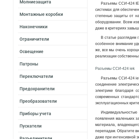
Молниезащита
Разъемы ССИ-424 IEK
системах для обеспечен
Монтажные коробки
степенью защиты от на
оборудовании. Всем изв
Наконечники
даже в критериях завыш
В статье разглядим 
Ограничители
особенное внимание уде
же, все мы очень хорош
Освещение
реализации собственных
Патроны
Разъемы ССИ-424 iek
Переключатели
Разъемы ССИ-424 iek
соединение электричес
Предохранители
электрике благодаря с
современных стандарто
Преобразователи
эксплуатационных крите
Индивидуальностью 
Приборы учета
появления маленьких за
материала, владеющего
Пускатели
перепадам. Обратите вн
даже при интенсивной э
Разъединители