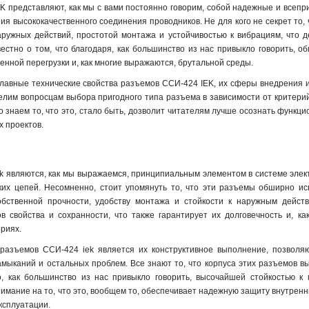
 представляют, как мы с вами постоянно говорим, собой надежные и всеп
ия высококачественного соединения проводников. Не для кого не секрет то,
ружных действий, простотой монтажа и устойчивостью к вибрациям, что 
естно о том, что благодаря, как большинство из нас привыкло говорить, 
енной перегрузки и, как многие выражаются, брутальной среды.
главные технические свойства разъемов ССИ-424 IEK, их сферы внедрения и 
лим вопросцам выбора пригодного типа разъема в зависимости от критерий
о знаем то, что это, стало быть, дозволит читателям лучше осознать функц
 проектов.
 являются, как мы выражаемся, принципиальным элементом в системе элек
ких цепей. Несомненно, стоит упомянуть то, что эти разъемы обширно ис
обственной прочности, удобству монтажа и стойкости к наружным дейст
в свойства и сохранности, что также гарантирует их долговечность и, ка
риях.
разъемов ССИ-424 iek является их конструктивное выполнение, позволя
мыканий и остальных проблем. Все знают то, что корпуса этих разъемов в
, как большинство из нас привыкло говорить, высочайшей стойкостью к
имание на то, что это, вообщем то, обеспечивает надежную защиту внутренн
ксплуатации.