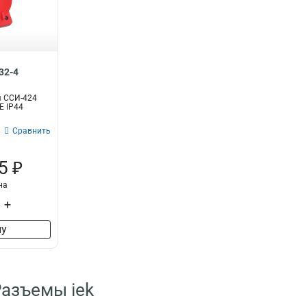
32-4
я ССИ-424
Е IP44
Сравнить
5 ₽
на
+
ну
Разъемы iek