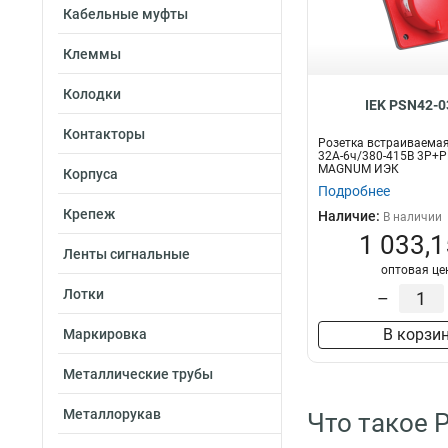
Кабельные муфты
Клеммы
Колодки
IEK PSN42-0
Контакторы
Розетка встраиваема
32А-6ч/380-415В 3Р+P
MAGNUM ИЭК
Корпуса
Подробнее
Крепеж
Наличие:
В наличии
1 033,1
Ленты сигнальные
оптовая це
Лотки
–
В корзи
Маркировка
Металлические трубы
Металлорукав
Что такое 