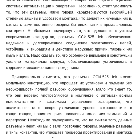
электротехнические составляющие, обширно используемые в разных
ССИ-045
1
системах автоматизации и энергетики. Несомненно, стоит упомянуть
ССИ-035
1
то, что эти разъемы, мягко говоря, характеризуются высочайшей
степенью защиты и удобством монтажа, что делает их нужными как в,
ССИ-034
1
как мы с вами постоянно говорим, бытовых, так и в промышленных
ССИ-025
1
критериях. Необходимо подчеркнуть то, что сделанные с учетом
ССИ-024
1
современных стандартов, разъемы ССИ-525 iek обеспечивают
ССИ-015
1
надежное и долговременное соединение электрических цепей,
ССИ-014
1
устойчивы к вибрациям и действию наружных причин, таковых как
пыль и влага. Надо сказать то, что особенное внимание в конструкции
ССИ-033
1
уделено материалам корпуса, обеспечивающим устойчивость к
ССИ-023
1
коррозии и механическим повреждениям
.
ССИ-013
1
Принципиально отметить, что разъемы ССИ-525 iek имеют
TS1013-214
1
модульную конструкцию, что упрощает их установку и подмену без
TS1013
0
необходимости полной разборки оборудования. Мало кто знает то,
TS1012-214
1
что они нередко употребляются в комплекте с автоматическими
TS1012
0
выключателями и системами управления освещением, что
РП10-3
значительно, мягко говоря, увеличивает уровень сохранности и, в
0
конце концов, понижает риск появления маленьких замыканий и
525
1
перегрузок. Необходимо подчеркнуть то, что не считая того, данные
524
1
разъемы имеют, как мы с вами постоянно говорим, обычные размеры
515
1
и типы контактов, что упрощает процессы проектирования и монтажа
514
1