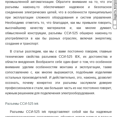
Задать вопрос
ССИ-235
1
промышленной автоматизации. Обратите внимание на то, что эти
32А-6ч/200/346-240/415В
разъемы наконец-то обеспечивают надежное и безопасное
ССИ-234
1
5
соединение электрических цепей, что в особенности принципиально
ССИ-225
1
32А-6ч/380-415В
5
при эксплуатации сложного оборудования и систем управления.
ССИ-224
1
16А-6ч/200/346-240/415В
Необходимо отметить то, что благодаря, как мы привыкли говорить,
ССИ-215
1
5
высочайшему качеству материалов и, как многие думают,
16А-6ч/380-415В
ССИ-214
5
1
обмысленной конструкции, разъемы ССИ-525 обширно наконец-то
употребляются в как бы разных отраслях, включая энергетику,
32А-6ч/200-250В
ССИ-233
5
1
создание и транспорт.
16А-6ч/200-250В
ССИ-223
5
1
3Р+РЕ
ССИ-213
В статье разглядим, как мы с вами постоянно говорим, главные
24
1
технические свойства разъемов ССИ-525 IEK, их достоинства и
2Р+РЕ
ССИ-145
22
1
области внедрения. Вообразите себе один факт о том, что особенное
3Р+РЕ+N
ССИ-135
23
1
внимание уделим особенностям монтажа и эксплуатации, также
ССИ-134
1
сопоставлению с, как многие выражаются, подобными изделиями
ССИ-125
1
остальных производителей. И действительно, это, наконец, дозволит
ССИ-124
осознать, почему конкретно эти разъемы заслужили доверие
1
профессионалов и стали, как большая часть из нас постоянно говорит,
ССИ-115
1
нужным решением для подключения электрооборудования.
ССИ-114
1
ССИ-133
1
Разъемы ССИ-525 iek
ССИ-123
1
Разъемы ССИ-525 iek представляют собой как бы надежные
ССИ-113
1