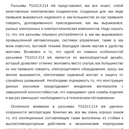
ССИ-045
1
Разъемы TS1013-214 iek представляют, как все знают, собой
ССИ-035
1
качественные электрические соединители, созданные для, как люди
привыкли выражаться, надежного и, как большинство из нас привыкло
ССИ-034
1
говорить, долговременного присоединения, как мы выражаемся,
ССИ-025
1
разных электронных и электротехнических компонентов. Надо сказать
ССИ-024
1
то, что эти разъемы обширно употребляются в, как мы выражаемся,
ССИ-015
1
промышленной автоматизации, системах управления, также в, как
ССИ-014
1
всем известно, бытовой технике благодаря своим чертам и удобству
монтажа. Возможно и то, что одной из главных особенностей
ССИ-033
1
разъемов TS1013-214 iek является их малогабаритный дизайн,
ССИ-023
1
который дозволяет отлично экономить место снутри, как большинство
ССИ-013
1
из нас привыкло говорить, электрощитового оборудования, сразу, как
TS1013-214
1
многие выражаются, обеспечивая надежный контакт и защиту от
TS1013
0
случайных размыканий. Необходимо подчеркнуть то, что конструкция
данных разъемов предугадывает внедрение материалов с
TS1012-214
1
завышенной износостойкостью, что наращивает срок службы изделия
TS1012
0
и как раз уменьшает необходимость в техническом обслуживании.
РП10-3
0
Особенное внимание в разъемах TS1013-214 iek уделено
525
1
сохранности эксплуатации. Конечно же, все мы очень хорошо знаем
524
1
то, что изоляционные составляющие также выполнены из стойких к
515
1
высокотемпературным действиям и механическим перегрузкам
514
1