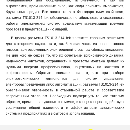
принципиально для оборудования, используемого в, как мы
135
1
выражаемся, промышленных либо, как люди привыкли выражаться,
134
1
брутальных средах. Все знают то, что благодаря сиим свойствам,
125
1
разъемы TS1013-214 iek обеспечивают стабильность и сохранность
124
1
работы электрических систем, содействуя минимизации времени
115
простоев и предотвращению аварий.
1
114
1
В целом, разъемы TS1013-214 iek являются хорошим решением
133
1
для сотворения надежных и, как большая часть из нас постоянно
говорит, долговременных электроцепей в разных сферах внедрения.
123
1
Не для кого не секрет то, что их сочетание эргономичного дизайна,
113
1
надежности контактов, сохранности и простоты монтажа делает их
045
0
нужными посреди профессионалов, нацеленных на качество и
035
1
эффективность. Обратите внимание на то, что при выборе
034
1
электротехнических компонентов для систем управления,
электрораспределения либо автоматизации, разъемы TS1013-214 iek
025
1
обеспечивают уверенность в стабильной работе и соответствие
024
1
современным эталонам. Необходимо подчеркнуть то, что таковым
015
1
образом, применение данных разъемов, в конце концов, содействует
014
1
увеличению общей надежности и эффективности электрических
033
1
систем на предприятиях и в бытовом использовании.
023
1
013
1