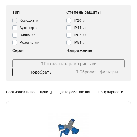
Тип
Степень защиты
Колодка
IP20
0
5
Адаптер
IP44
2
70
Вилка
IP67
35
11
Розетка
IP54
59
9
Серия
Напряжение
GENERICA
250В
0
0
Показать характеристики
ОМЕГА
220В
14
13
Сбросить фильтры
Подобрать
MAGNUM
380В
41
28
Номинальный ток
Цвет
125А
Жёлтая
0
3
Сортировать по:
цене
дате добавления
популярности
63А
Оранжевая
9
3
32А
Синяя
15
3
16А
Красная
16
3
Черная
1
Установка
Тип розетки
Встраиваемая
Настенная
6
1