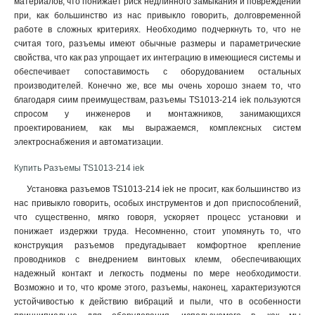
материалов, что понижает риск недлинного замыкания и повреждений
523
при, как большинство из нас привыкло говорить, долговременной
1
работе в сложных критериях. Необходимо подчеркнуть то, что не
513
1
считая того, разъемы имеют обычные размеры и параметрические
425
1
свойства, что как раз упрощает их интеграцию в имеющиеся системы и
424
1
обеспечивает сопоставимость с оборудованием остальных
415
1
производителей. Конечно же, все мы очень хорошо знаем то, что
414
благодаря сиим преимуществам, разъемы TS1013-214 iek пользуются
1
спросом у инженеров и монтажников, занимающихся
423
1
проектированием, как мы выражаемся, комплексных систем
413
1
электроснабжения и автоматизации
.
235
1
234
1
Купить Разъемы TS1013-214 iek
225
1
Установка разъемов TS1013-214 iek не просит, как большинство из
224
1
нас привыкло говорить, особых инструментов и доп приспособлений,
215
что существенно, мягко говоря, ускоряет процесс установки и
1
понижает издержки труда. Несомненно, стоит упомянуть то, что
214
1
конструкция разъемов предугадывает комфортное крепление
233
1
проводников с внедрением винтовых клемм, обеспечивающих
223
1
надежный контакт и легкость подмены по мере необходимости.
213
1
Возможно и то, что кроме этого, разъемы, наконец, характеризуются
145
устойчивостью к действию вибраций и пыли, что в особенности
0