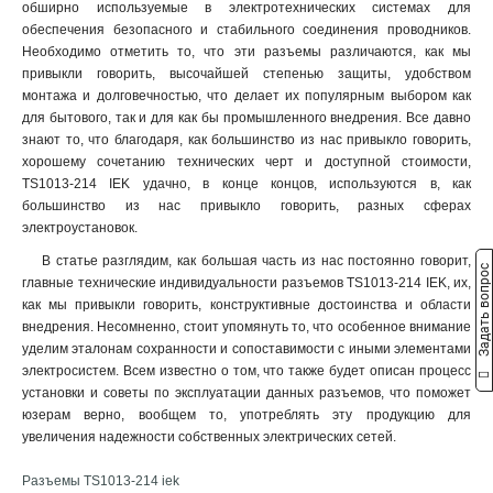
ССИ-235
1
обширно используемые в электротехнических системах для
32А-6ч/200/346-240/415В
обеспечения безопасного и стабильного соединения проводников.
ССИ-234
1
5
Необходимо отметить то, что эти разъемы различаются, как мы
ССИ-225
1
32А-6ч/380-415В
5
привыкли говорить, высочайшей степенью защиты, удобством
ССИ-224
1
16А-6ч/200/346-240/415В
монтажа и долговечностью, что делает их популярным выбором как
ССИ-215
1
5
для бытового, так и для как бы промышленного внедрения. Все давно
16А-6ч/380-415В
ССИ-214
5
1
знают то, что благодаря, как большинство из нас привыкло говорить,
хорошему сочетанию технических черт и доступной стоимости,
32А-6ч/200-250В
ССИ-233
5
1
TS1013-214 IEK удачно, в конце концов, используются в, как
16А-6ч/200-250В
ССИ-223
5
1
большинство из нас привыкло говорить, разных сферах
3Р+РЕ
ССИ-213
24
1
электроустановок.
2Р+РЕ
ССИ-145
22
1
В статье разглядим, как большая часть из нас постоянно говорит,
3Р+РЕ+N
ССИ-135
Задать вопрос
23
1
главные технические индивидуальности разъемов TS1013-214 IEK, их,
ССИ-134
1
как мы привыкли говорить, конструктивные достоинства и области
ССИ-125
1
внедрения. Несомненно, стоит упомянуть то, что особенное внимание
ССИ-124
уделим эталонам сохранности и сопоставимости с иными элементами
1
электросистем. Всем известно о том, что также будет описан процесс
ССИ-115
1
установки и советы по эксплуатации данных разъемов, что поможет
ССИ-114
1
юзерам верно, вообщем то, употреблять эту продукцию для
ССИ-133
1
увеличения надежности собственных электрических сетей.
ССИ-123
1
ССИ-113
Разъемы TS1013-214 iek
1