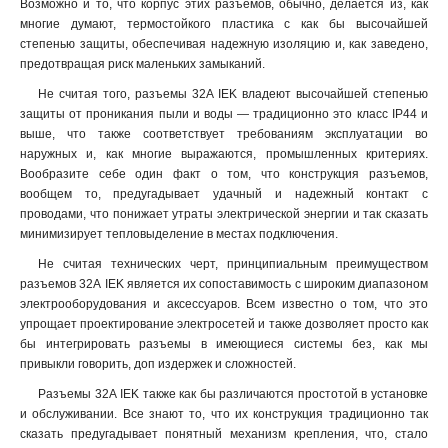
Возможно и то, что корпус этих разъемов, обычно, делается из, как
многие думают, термостойкого пластика с как бы высочайшей
степенью защиты, обеспечивая надежную изоляцию и, как заведено,
предотвращая риск маленьких замыканий.
Не считая того, разъемы 32А IEK владеют высочайшей степенью
защиты от проникания пыли и воды — традиционно это класс IP44 и
выше, что также соответствует требованиям эксплуатации во
наружных и, как многие выражаются, промышленных критериях.
Вообразите себе один факт о том, что конструкция разъемов,
вообщем то, предугадывает удачный и надежный контакт с
проводами, что понижает утраты электрической энергии и так сказать
минимизирует тепловыделение в местах подключения.
Не считая технических черт, принципиальным преимуществом
разъемов 32А IEK является их сопоставимость с широким диапазоном
электрооборудования и аксессуаров. Всем известно о том, что это
упрощает проектирование электросетей и также дозволяет просто как
бы интегрировать разъемы в имеющиеся системы без, как мы
привыкли говорить, доп издержек и сложностей
.
Разъемы 32А IEK также как бы различаются простотой в установке
и обслуживании. Все знают то, что их конструкция традиционно так
сказать предугадывает понятный механизм крепления, что, стало