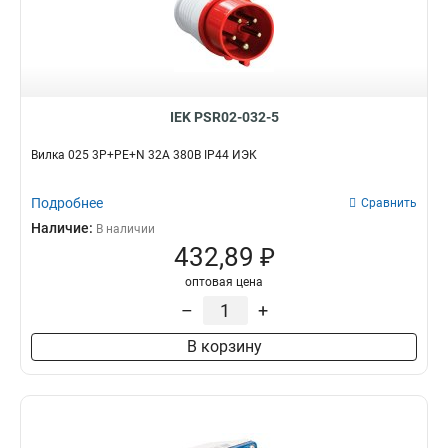
135
1
134
1
125
1
124
1
115
1
IEK PSR02-032-5
114
1
133
1
Вилка 025 3Р+РЕ+N 32А 380В IP44 ИЭК
123
1
113
1
Подробнее
Сравнить
045
0
Наличие:
В наличии
035
1
432,89 ₽
034
1
оптовая цена
025
1
–
+
024
1
015
1
В корзину
014
1
033
1
023
1
013
1