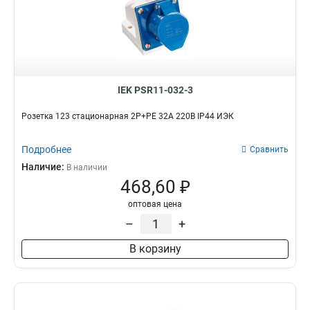
РБ33-1-0м
4
ВБп3-1-0м
4
РБп14-1-0м
5
IEK PSR11-032-3
Розетка 123 стационарная 2Р+РЕ 32А 220В IP44 ИЭК
Подробнее
Сравнить
Наличие:
В наличии
468,60 ₽
оптовая цена
–
+
В корзину