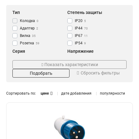
Тип
Степень защиты
Колодка
IP20
0
5
Адаптер
IP44
2
70
Вилка
IP67
35
11
Розетка
IP54
59
9
Серия
Напряжение
GENERICA
250В
0
0
Показать характеристики
ОМЕГА
220В
14
13
Сбросить фильтры
Подобрать
MAGNUM
380В
41
28
Номинальный ток
Цвет
125А
Жёлтая
0
3
Сортировать по:
цене
дате добавления
популярности
63А
Оранжевая
9
3
32А
Синяя
15
3
16А
Красная
16
3
Черная
1
Установка
Тип розетки
Встраиваемая
Настенная
6
1