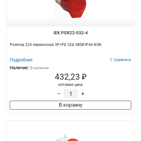
523
1
513
1
425
1
424
1
IEK PSR22-032-4
415
1
414
Розетка 224 переносная 3Р+РЕ 32А 380В IP44 ИЭК
1
423
1
413
Подробнее
Сравнить
1
235
Наличие:
1
В наличии
432,23 ₽
234
1
225
1
оптовая цена
224
1
–
+
215
1
В корзину
214
1
233
1
223
1
213
1
145
0