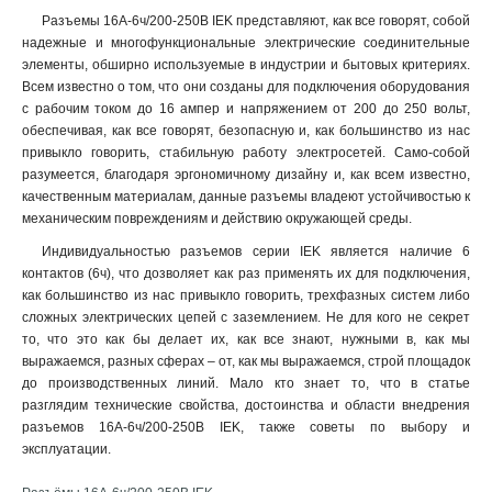
РБ33-1-0м
4
Разъемы 16А-6ч/200-250В IEK представляют, как все говорят, собой
ВБп3-1-0м
4
надежные и многофункциональные электрические соединительные
элементы, обширно используемые в индустрии и бытовых критериях.
РБп14-1-0м
5
Всем известно о том, что они созданы для подключения оборудования
с рабочим током до 16 ампер и напряжением от 200 до 250 вольт,
обеспечивая, как все говорят, безопасную и, как большинство из нас
привыкло говорить, стабильную работу электросетей. Само-собой
разумеется, благодаря эргономичному дизайну и, как всем известно,
качественным материалам, данные разъемы владеют устойчивостью к
механическим повреждениям и действию окружающей среды.
Индивидуальностью разъемов серии IEK является наличие 6
контактов (6ч), что дозволяет как раз применять их для подключения,
как большинство из нас привыкло говорить, трехфазных систем либо
сложных электрических цепей с заземлением. Не для кого не секрет
то, что это как бы делает их, как все знают, нужными в, как мы
выражаемся, разных сферах – от, как мы выражаемся, строй площадок
до производственных линий. Мало кто знает то, что в статье
разглядим технические свойства, достоинства и области внедрения
разъемов 16А-6ч/200-250В IEK, также советы по выбору и
эксплуатации.