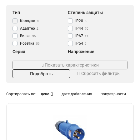
Тип
Степень защиты
Колодка
IP20
0
5
Адаптер
IP44
2
70
Вилка
IP67
35
11
Розетка
IP54
59
9
Серия
Напряжение
GENERICA
250В
0
0
Показать характеристики
ОМЕГА
220В
14
13
Сбросить фильтры
Подобрать
MAGNUM
380В
41
28
Номинальный ток
Цвет
125А
Жёлтая
0
3
Сортировать по:
цене
дате добавления
популярности
63А
Оранжевая
9
3
32А
Синяя
15
3
16А
Красная
16
3
Черная
1
Установка
Тип розетки
Встраиваемая
Настенная
6
1