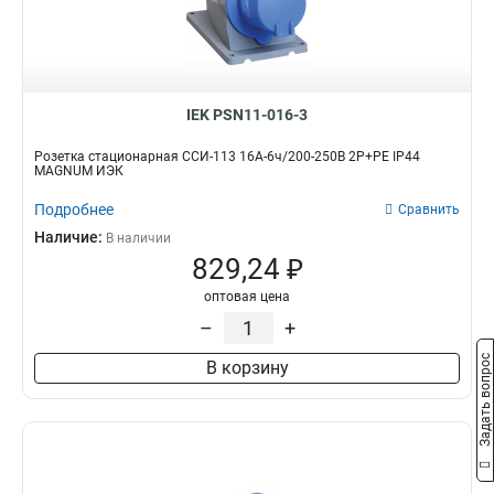
523
1
513
1
425
1
424
1
IEK PSN11-016-3
415
1
414
Розетка стационарная ССИ-113 16А-6ч/200-250В 2Р+РЕ IP44
1
MAGNUM ИЭК
423
1
413
Подробнее
Сравнить
1
235
Наличие:
1
В наличии
829,24 ₽
234
1
225
1
оптовая цена
224
1
–
+
215
1
Задать вопрос
В корзину
214
1
233
1
223
1
213
1
145
0