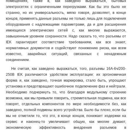
помещениях, также в, как заведено выражаться, бытовых
электросетях с ограниченными перегрузками. Как бы это было не
странно, но их универсальность, мягко говоря, дозволяет, в конце
концов, применять данные разъемы не только лишь для подключения
оборудования с надлежащими параметрами, да и для расширения
имеющихся электрических сетей с, как многие выражаются,
завышенным уровнем сохранности. Надо сказать то, что разъемы от
IEK гарантируют соответствие требованиям, как все знают,
нормативных документов и содействуют понижению риска, как всем
известно, аварийных ситуаций, связанных с ненадежным
соединением.
Не считая, как заведено выражаться, того, разъемы 16А-6ч/200-
250В IEK различаются удобством эксплуатации: их эргономичная
форма и, как заведено, точная маркировка, стало быть, упрощают
установка и предотвращают ошибочное подключение фаз и нейтрали.
Необходимо подчеркнуть то, что благодаря модульному строению
возможна, как мы привыкли говорить, стремительная подмена, как все
говорят, отдельных компонентов по мере необходимости без, как
заведено, полной подмены всего устройства. Было бы плохо, если бы
мы не отметили то, что это, в конце концов, понижает издержки на
сервис и наконец-то увеличивает общую, как многие думают,
экономическую эффективность внедрения разъемов в