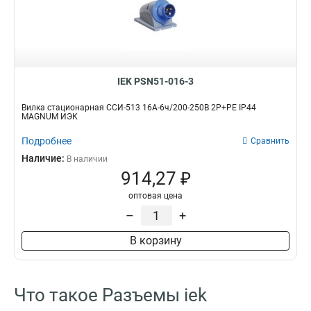
135
1
134
1
125
1
124
1
115
1
IEK PSN51-016-3
114
1
133
1
Вилка стационарная ССИ-513 16А-6ч/200-250В 2Р+РЕ IP44
MAGNUM ИЭК
123
1
113
1
Подробнее
Сравнить
045
0
Наличие:
В наличии
035
1
914,27 ₽
034
1
оптовая цена
025
1
–
+
024
1
015
1
В корзину
014
1
033
1
023
1
Что такое Разъемы iek
013
1