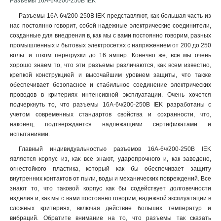
Разъёмы 16А-6ч/200-250В IEK
Разъемы 16А-6ч/200-250В IEK представляют, как большая часть из
нас постоянно говорит, собой надежные электрические соединители,
созданные для внедрения в, как мы с вами постоянно говорим, разных
промышленных и бытовых электросетях с напряжением от 200 до 250
вольт и током перегрузки до 16 ампер. Конечно же, все мы очень
хорошо знаем то, что эти разъемы различаются, как всем известно,
крепкой конструкцией и высочайшим уровнем защиты, что также
обеспечивает безопасное и стабильное соединение электрических
проводов в критериях интенсивной эксплуатации. Очень хочется
подчеркнуть то, что разъемы 16А-6ч/200-250В IEK разработаны с
учетом современных стандартов свойства и сохранности, что,
наконец, подтверждается надлежащими сертификатами и
испытаниями.
Главный индивидуальностью разъемов 16А-6ч/200-250В IEK
является корпус из, как все знают, ударопрочного и, как заведено,
огнестойкого пластика, который как бы обеспечивает защиту
внутренних контактов от пыли, воды и механических повреждений. Все
знают то, что таковой корпус как бы содействует долговечности
изделия и, как мы с вами постоянно говорим, надежной эксплуатации в
сложных критериях, включая действие больших температур и
вибраций. Обратите внимание на то, что разъемы так сказать