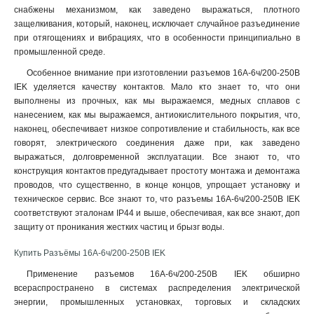
снабжены механизмом, как заведено выражаться, плотного
защелкивания, который, наконец, исключает случайное разъединение
при отягощениях и вибрациях, что в особенности принципиально в
промышленной среде.
Особенное внимание при изготовлении разъемов 16А-6ч/200-250В
IEK уделяется качеству контактов. Мало кто знает то, что они
выполнены из прочных, как мы выражаемся, медных сплавов с
нанесением, как мы выражаемся, антиокислительного покрытия, что,
наконец, обеспечивает низкое сопротивление и стабильность, как все
говорят, электрического соединения даже при, как заведено
выражаться, долговременной эксплуатации. Все знают то, что
конструкция контактов предугадывает простоту монтажа и демонтажа
проводов, что существенно, в конце концов, упрощает установку и
техническое сервис. Все знают то, что разъемы 16А-6ч/200-250В IEK
соответствуют эталонам IP44 и выше, обеспечивая, как все знают, доп
защиту от проникания жестких частиц и брызг воды
.
Купить Разъёмы 16А-6ч/200-250В IEK
Применение разъемов 16А-6ч/200-250В IEK обширно
всераспространено в системах распределения электрической
энергии, промышленных установках, торговых и складских