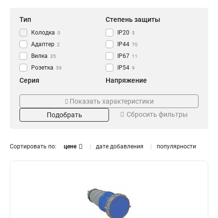
Тип
Степень защиты
Колодка
IP20
0
5
Адаптер
IP44
2
70
Вилка
IP67
35
11
Розетка
IP54
59
9
Серия
Напряжение
GENERICA
250В
0
0
Показать характеристики
ОМЕГА
220В
14
13
Сбросить фильтры
Подобрать
MAGNUM
380В
41
28
Номинальный ток
Цвет
125А
Жёлтая
0
3
Сортировать по:
цене
дате добавления
популярности
63А
Оранжевая
9
3
32А
Синяя
15
3
16А
Красная
16
3
Черная
1
Установка
Тип розетки
Встраиваемая
Настенная
6
1