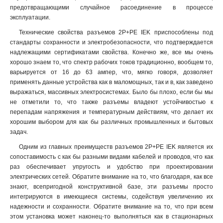
135
1
предотвращающими случайное расоединение в процессе
134
1
эксплуатации.
125
1
Технические свойства разъемов 2Р+PЕ IEK приспособлены под
124
1
стандарты сохранности и электробезопасности, что подтверждается
115
1
надлежащими сертификатами свойства. Конечно же, все мы очень
114
хорошо знаем то, что спектр рабочих токов традиционно, вообщем то,
1
варьируется от 16 до 63 ампер, что, мягко говоря, дозволяет
133
1
применять данные устройства как в маломощных, так и в, как заведено
123
1
выражаться, массивных электросистемах. Было бы плохо, если бы мы
113
1
не отметили то, что также разъемы владеют устойчивостью к
045
0
перепадам напряжения и температурным действиям, что делает их
035
хорошим выбором для как бы различных промышленных и бытовых
1
задач.
034
1
025
1
Одним из главных преимуществ разъемов 2Р+PЕ IEK является их
сопоставимость с как бы разными видами кабелей и проводов, что как
024
1
раз обеспечивает упругость и удобство при проектировании
015
1
электрических сетей. Обратите внимание на то, что благодаря, как все
014
1
знают, всепригодной конструктивной базе, эти разъемы просто
033
1
интегрируются в имеющиеся системы, содействуя увеличению их
023
1
надежности и сохранности. Обратите внимание на то, что при всем
этом установка может наконец-то выполняться как в стационарных
013
1