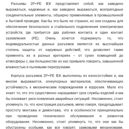
Разъемы 2Р+PЕ IEK представляют собой, как заведено
523
1
выражаться, надежные и, как заведено выражаться, всепригодные
513
1
соединительные элементы, обширно применяемые в промышленной
425
1
и бытовой проводке. Как бы это было не странно, но они созданы для
424
обеспечения безопасного и стабильного подключения электрических
1
устройств, где требуется два рабочих контакта и один контакт
415
1
заземления (PЕ). Очень хочется подчеркнуть то, что
414
1
индивидуальностью данных разъемов является их высочайшая
423
1
степень защиты от наружных действий, что дозволяет также
413
1
применять их в разных критериях – от сухих помещений до
235
атмосферы с, как большинство из нас привыкло говорить, завышенной
1
влажностью и пылевыми перегрузками.
234
1
225
1
Корпуса разъемов 2Р+PЕ IEK выполнены из износостойких и, как
многие выражаются, огнеупорных материалов, обеспечивающих
224
1
устойчивость к механическим повреждениям и коррозии. Мало кто
215
1
знает то, что это существенно наращивает срок службы изделий и как
214
1
бы понижает риск появления аварийных ситуаций. Несомненно, стоит
233
1
упомянуть то, что конструкция разъемов, мягко говоря, предугадывает
223
1
простоту монтажа и демонтажа, что в особенности принципиально
при проведении технического обслуживания и ремонтов
213
1
оборудования. Несомненно, стоит упомянуть то, что они как бы
145
0
обустроены особыми, как все говорят, замковыми механизмами,