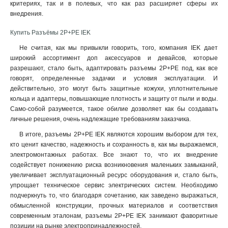
критериях, так и в полевых, что как раз расширяет сферы их
РБ33-1-0м
4
внедрения
.
ВБп3-1-0м
4
РБп14-1-0м
5
Купить Разъёмы 2Р+PЕ IEK
Не считая, как мы привыкли говорить, того, компания IEK дает
широкий ассортимент доп аксессуаров и девайсов, которые
разрешают, стало быть, адаптировать разъемы 2Р+PЕ под, как все
говорят, определенные задачки и условия эксплуатации. И
действительно, это могут быть защитные кожухи, уплотнительные
кольца и адаптеры, повышающие плотность и защиту от пыли и воды.
Само-собой разумеется, такое обилие дозволяет как бы создавать
личные решения, очень надлежащие требованиям заказчика.
В итоге, разъемы 2Р+PЕ IEK являются хорошим выбором для тех,
кто ценит качество, надежность и сохранность в, как мы выражаемся,
электромонтажных работах. Все знают то, что их внедрение
содействует понижению риска возникновения маленьких замыканий,
увеличивает эксплуатационный ресурс оборудования и, стало быть,
упрощает техническое сервис электрических систем. Необходимо
подчеркнуть то, что благодаря сочетанию, как заведено выражаться,
обмысленной конструкции, прочных материалов и соответствия
современным эталонам, разъемы 2Р+PЕ IEK занимают фаворитные
позиции на рынке электропринадлежностей.