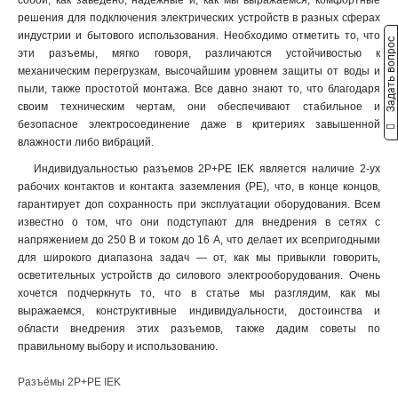
собой, как заведено, надежные и, как мы выражаемся, комфортные
ССИ-045
1
решения для подключения электрических устройств в разных сферах
ССИ-035
1
индустрии и бытового использования. Необходимо отметить то, что
Задать вопрос
эти разъемы, мягко говоря, различаются устойчивостью к
ССИ-034
1
механическим перегрузкам, высочайшим уровнем защиты от воды и
ССИ-025
1
пыли, также простотой монтажа. Все давно знают то, что благодаря
ССИ-024
1
своим техническим чертам, они обеспечивают стабильное и
ССИ-015
1
безопасное электросоединение даже в критериях завышенной
ССИ-014
1
влажности либо вибраций.
ССИ-033
1
Индивидуальностью разъемов 2Р+PЕ IEK является наличие 2-ух
ССИ-023
1
рабочих контактов и контакта заземления (PE), что, в конце концов,
ССИ-013
гарантирует доп сохранность при эксплуатации оборудования. Всем
1
известно о том, что они подступают для внедрения в сетях с
TS1013-214
1
напряжением до 250 В и током до 16 А, что делает их всепригодными
TS1013
0
для широкого диапазона задач — от, как мы привыкли говорить,
TS1012-214
1
осветительных устройств до силового электрооборудования. Очень
TS1012
0
хочется подчеркнуть то, что в статье мы разглядим, как мы
РП10-3
выражаемся, конструктивные индивидуальности, достоинства и
0
области внедрения этих разъемов, также дадим советы по
525
1
правильному выбору и использованию.
524
1
515
1
Разъёмы 2Р+PЕ IEK
514
1