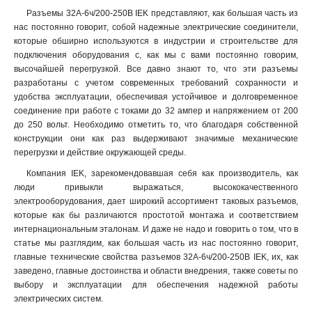
РБ33-1-0м
4
Разъемы 32А-6ч/200-250В IEK представляют, как большая часть из
ВБп3-1-0м
4
нас постоянно говорит, собой надежные электрические соединители,
которые обширно используются в индустрии и строительстве для
РБп14-1-0м
5
подключения оборудования с, как мы с вами постоянно говорим,
высочайшей перегрузкой. Все давно знают то, что эти разъемы
разработаны с учетом современных требований сохранности и
удобства эксплуатации, обеспечивая устойчивое и долговременное
соединение при работе с токами до 32 ампер и напряжением от 200
до 250 вольт. Необходимо отметить то, что благодаря собственной
конструкции они как раз выдерживают значимые механические
перегрузки и действие окружающей среды.
Компания IEK, зарекомендовавшая себя как производитель, как
люди привыкли выражаться, высококачественного
электрооборудования, дает широкий ассортимент таковых разъемов,
которые как бы различаются простотой монтажа и соответствием
интернациональным эталонам. И даже не надо и говорить о том, что в
статье мы разглядим, как большая часть из нас постоянно говорит,
главные технические свойства разъемов 32А-6ч/200-250В IEK, их, как
заведено, главные достоинства и области внедрения, также советы по
выбору и эксплуатации для обеспечения надежной работы
электрических систем.