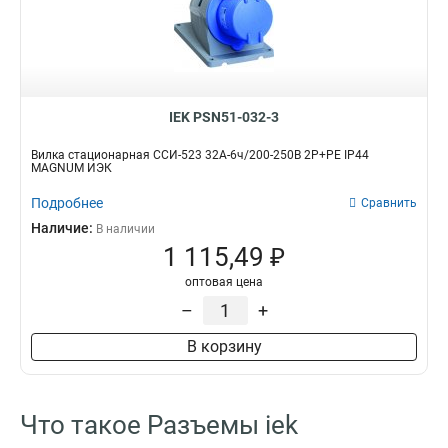
135
1
134
1
125
1
124
1
115
1
IEK PSN51-032-3
114
1
133
1
Вилка стационарная ССИ-523 32А-6ч/200-250В 2Р+РЕ IP44
MAGNUM ИЭК
123
1
113
1
Подробнее
Сравнить
045
0
Наличие:
В наличии
035
1
1 115,49 ₽
034
1
оптовая цена
025
1
–
+
024
1
015
1
В корзину
014
1
033
1
023
1
Что такое Разъемы iek
013
1