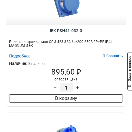
523
1
513
1
425
1
424
1
IEK PSN41-032-3
415
1
414
Розетка встраиваемая ССИ-423 32А-6ч/200-250В 2Р+PЕ IP44
1
MAGNUM ИЭК
423
1
413
Подробнее
Сравнить
1
Задать вопрос
235
Наличие:
1
В наличии
895,60 ₽
234
1
225
1
оптовая цена
224
1
–
+
215
1
В корзину
214
1
233
1
223
1
213
1
145
0