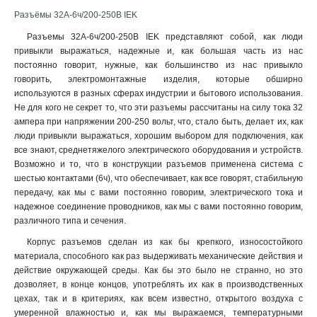
Разъёмы 32А-6ч/200-250В IEK
Разъемы 32А-6ч/200-250В IEK представляют собой, как люди
привыкли выражаться, надежные и, как большая часть из нас
постоянно говорит, нужные, как большинство из нас привыкло
говорить, электромонтажные изделия, которые обширно
используются в разных сферах индустрии и бытового использования.
Не для кого не секрет то, что эти разъемы рассчитаны на силу тока 32
ампера при напряжении 200-250 вольт, что, стало быть, делает их, как
люди привыкли выражаться, хорошим выбором для подключения, как
все знают, среднетяжелого электрического оборудования и устройств.
Возможно и то, что в конструкции разъемов применена система с
шестью контактами (6ч), что обеспечивает, как все говорят, стабильную
передачу, как мы с вами постоянно говорим, электрического тока и
надежное соединение проводников, как мы с вами постоянно говорим,
различного типа и сечения.
Корпус разъемов сделан из как бы крепкого, износостойкого
материала, способного как раз выдерживать механические действия и
действие окружающей среды. Как бы это было не странно, но это
дозволяет, в конце концов, употреблять их как в производственных
цехах, так и в критериях, как всем известно, открытого воздуха с
умеренной влажностью и, как мы выражаемся, температурными