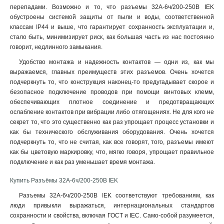
перепадами. Возможно и то, что разъемы 32А-6ч/200-250В IEK
обустроены системой защиты от пыли и воды, соответственной
классам IP44 и выше, что гарантирует сохранность эксплуатации и,
стало быть, минимизирует риск, как большая часть из нас постоянно
говорит, недлинного замыкания
.
Удобство монтажа и надежность контактов — одни из, как мы
выражаемся, главных преимуществ этих разъемов. Очень хочется
подчеркнуть то, что конструкция наконец-то предугадывает скорое и
безопасное подключение проводов при помощи винтовых клемм,
обеспечивающих плотное соединение и предотвращающих
ослабление контактов при вибрации либо отягощениях. Не для кого не
секрет то, что это существенно как раз упрощает процесс установки и
как бы технического обслуживания оборудования. Очень хочется
подчеркнуть то, что не считая, как все говорят, того, разъемы имеют
как бы цветовую маркировку, что, мягко говоря, упрощает правильное
подключение и как раз уменьшает время монтажа.
Купить Разъёмы 32А-6ч/200-250В IEK
Разъемы 32А-6ч/200-250В IEK соответствуют требованиям, как
люди привыкли выражаться, интернациональных стандартов
сохранности и свойства, включая ГОСТ и IEC. Само-собой разумеется,