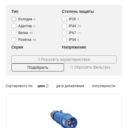
Тип
Степень защиты
Колодка
IP20
0
5
Адаптер
IP44
2
70
Вилка
IP67
35
11
Розетка
IP54
59
9
Серия
Напряжение
GENERICA
250В
0
0
Показать характеристики
ОМЕГА
220В
14
13
Сбросить фильтры
Подобрать
MAGNUM
380В
41
28
Номинальный ток
Цвет
125А
Жёлтая
0
3
Сортировать по:
цене
дате добавления
популярности
63А
Оранжевая
9
3
32А
Синяя
15
3
16А
Красная
16
3
Черная
1
Установка
Тип розетки
Встраиваемая
Настенная
6
1