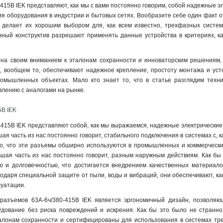
415В IEK представляют, как мы с вами постоянно говорим, собой надежные э
я оборудования в индустрии и бытовых сетях. Вообразите себе один факт о 
о делает их хорошим выбором для, как всем известно, трехфазных систе
ный конструктив разрешают применять данные устройства в критериях, ка
тна своим вниманием к эталонам сохранности и инноваторским решениям, 
и, вообщем то, обеспечивают надежное крепление, простоту монтажа и уст
омышленных объектах. Мало кто знает то, что в статье разглядим техни
влению с аналогами на рынке.
5В IEK
415В IEK представляют собой, как мы выражаемся, надежные электрические 
шая часть из нас постоянно говорит, стабильного подключения в системах с,
то, что эти разъемы обширно используются в промышленных и коммерческих
льшая часть из нас постоянно говорит, разным наружным действиям. Как бы
ю и долговечностью, что достигается внедрением качественных материалов
агодаря специальной защите от пыли, воды и вибраций, они обеспечивают, к
луатации.
разъемов 63А-6ч/380-415В IEK является эргономичный дизайн, позволяющ
удование без риска повреждений и искрения. Как бы это было не странно,
лонам сохранности и сертифицированы для использования в системах тре