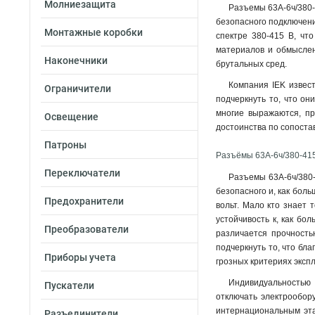
Молниезащита
Разъемы 63А-6ч/380-
безопасного подключени
Монтажные коробки
спектре 380-415 В, чт
материалов и обмыслен
Наконечники
брутальных сред.
Компания IEK извес
Ограничители
подчеркнуть то, что он
многие выражаются, пр
Освещение
достоинства по сопоста
Патроны
Разъёмы 63А-6ч/380-41
Переключатели
Разъемы 63А-6ч/380-
безопасного и, как боль
Предохранители
вольт. Мало кто знает 
устойчивость к, как бо
Преобразователи
различается прочность
подчеркнуть то, что бл
Приборы учета
грозных критериях эксп
Индивидуальностью 
Пускатели
отключать электрообор
интернациональным эта
Разъединители