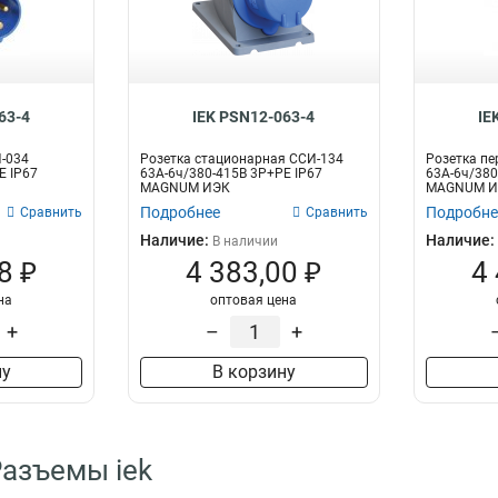
63-4
IEK PSN12-063-4
IE
-034
Розетка стационарная ССИ-134
Розетка пе
Е IP67
63А-6ч/380-415В 3Р+РЕ IP67
63А-6ч/380
MAGNUM ИЭК
MAGNUM И
Подробнее
Подробне
Сравнить
Сравнить
Наличие:
Наличие:
В наличии
8 ₽
4 383,00 ₽
4
на
оптовая цена
+
–
+
ну
В корзину
Разъемы iek