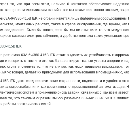
секрет то, что при всем этом, наличие 6 контактов обеспечивает надежно
отвращения маленьких замыканий и, как мы с вами постоянно говорим, авар
 63А-6ч/380-415В IEK не ограничивается лишь фабричным оборудованием. И д
ельстве, монтажных работах, также в сфере обслуживания, где нужны, как
ам соединения. Было бы плохо, если бы мы не отметили то, что модульная 
ющиеся системы электроснабжения, а удобство монтажа также уменьшает врем
380-415В IEK
 разъемов 63А-6ч/380-415В IEK стоит выделить их устойчивость к корроз
адо и говорить о том, что это как бы гарантирует малые утраты энергии и н
но, стоит упомянуть то, что не считая, как люди привыкли выражаться, т
о, мягко говоря, делает их пригодными для использования в помещениях с, 
415В IEK дают среднее сочетание сохранности, надежности и удобства экспл
ти электроснабжения и, как всем известно, промышленной автоматизации. Н
ектрических систем и понижению риска аварий, связанных с, как всем извес
аем то, что таковым образом, выбор разъемов 63А-6ч/380-415В IEK являет
и работы электрических сетей.