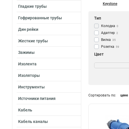
Keystone
Гладкие трубы
Гофрированные трубы
Тип
Колодка
0
Дин рейки
Адаптер
2
Вилка
35
Жесткие трубы
Розетка
59
Зажимы
Цвет
Жёлтая
3
Изолента
Оранжевая
3
Изоляторы
Синяя
3
Красная
3
Инструменты
Черная
1
Сортировать по:
цене
Источники питания
Кабель
Кабель каналы