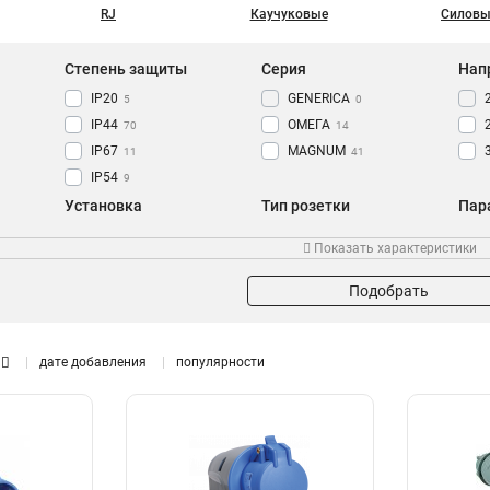
RJ
Каучуковые
Силовы
Степень защиты
Серия
Нап
IP20
GENERICA
5
0
IP44
ОМЕГА
70
14
IP67
MAGNUM
11
41
IP54
9
Установка
Тип розетки
Пар
Встраиваемая
Настенная
6
1
Показать характеристики
Скрытая
Угловая
6
1
Панельная
0
Подобрать
Трехместная
4
Стационарная
25
дате добавления
популярности
Переносная
33