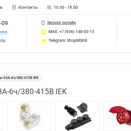
а
Контакты
10.00 - 18.00
-09
Звонок онлайн
MAX: +7 (936) 148-00-15
онок
ru
Telegram: ShopMSK8
ы 63А-6ч/380-415В IEK
А-6ч/380-415В IEK