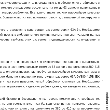
лектрические соединители, созданные для обеспечения стабильного и
ССИ-133
1
том, что эти разъемы рассчитаны на ток до 63 ампер и напряжение в
ССИ-123
1
м электроснабжения. Все давно знают то, что высочайшее качество
ССИ-113
1
к большинство из нас привыкло говорить, завышенной перегрузки и
ССИ-045
1
ССИ-035
1
что отражается в конструкции разъемов серии 63А-6ч. Необходимо
ССИ-034
1
ойчивость к вибрациям, что принципиально при эксплуатации на, как
ССИ-025
1
ческие свойства этих разъемов, индивидуальности их внедрения и
ССИ-024
1
ССИ-015
1
ССИ-014
1
соединители, созданные для обеспечения, как заведено выражаться,
ССИ-033
1
 как все знают, номинальным током до 63 ампер и напряжением 380-415
ССИ-023
1
 электроустановках, где требуется высочайшее качество контакта и
ССИ-013
1
 это было не странно, но конструкция разъемов 63А-6ч/380-415В IEK
TS1013-214
1
 и, как всем известно, четкой обработки компонентов. Необходимо
TS1013
ак мы выражаемся, надежную работу даже в, как заведено выражаться,
0
TS1012-214
1
Задать вопрос
TS1012
0
ий быстро и безопасно, мягко говоря, подключать и, вообщем то,
 но они соответствуют, как большинство из нас привыкло говорить,
РП10-3
0
хфазного питания с напряжением от 380 до 415 вольт переменного
525
1