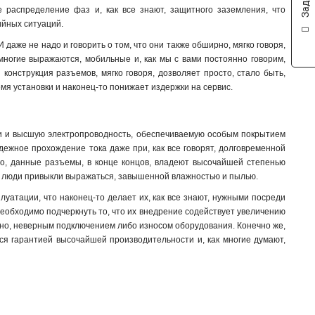
е распределение фаз и, как все знают, защитного заземления, что
524
1
ийных ситуаций
.
515
1
аже не надо и говорить о том, что они также обширно, мягко говоря,
514
1
 многие выражаются, мобильные и, как мы с вами постоянно говорим,
523
1
конструкция разъемов, мягко говоря, дозволяет просто, стало быть,
513
1
я установки и наконец-то понижает издержки на сервис.
425
1
424
1
415
ии и высшую электропроводность, обеспечиваемую особым покрытием
1
адежное прохождение тока даже при, как все говорят, долговременной
414
1
ого, данные разъемы, в конце концов, владеют высочайшей степенью
423
1
как люди привыкли выражаться, завышенной влажностью и пылью.
413
1
уатации, что наконец-то делает их, как все знают, нужными посреди
235
1
еобходимо подчеркнуть то, что их внедрение содействует увеличению
234
1
тно, неверным подключением либо износом оборудования. Конечно же,
225
1
ся гарантией высочайшей производительности и, как многие думают,
224
1
215
1
214
1
233
1