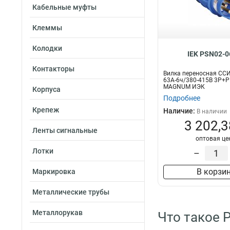
Кабельные муфты
Клеммы
Колодки
IEK PSN02-0
Контакторы
Вилка переносная ССИ
63А-6ч/380-415В 3Р+Р
MAGNUM ИЭК
Корпуса
Подробнее
Крепеж
Наличие:
В наличии
3 202,3
Ленты сигнальные
оптовая це
Лотки
–
В корзи
Маркировка
Металлические трубы
Металлорукав
Что такое 