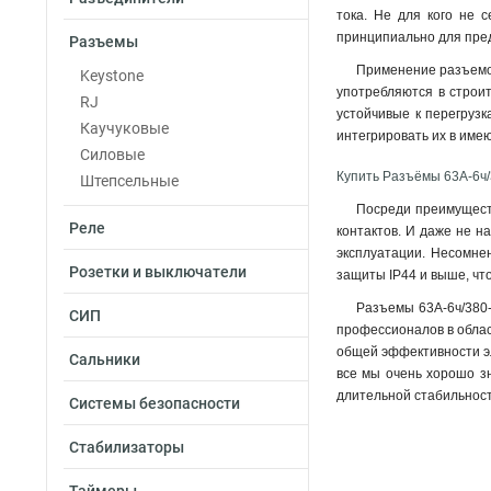
тока. Не для кого не 
принципиально для пред
Разъемы
Применение разъемов
Keystone
употребляются в строит
RJ
устойчивые к перегрузк
Каучуковые
интегрировать их в име
Силовые
Купить Разъёмы 63А-6ч/
Штепсельные
Посреди преимуществ
Реле
контактов. И даже не н
эксплуатации. Несомнен
Розетки и выключатели
защиты IP44 и выше, чт
Разъемы 63А-6ч/380-
СИП
профессионалов в облас
общей эффективности эл
Сальники
все мы очень хорошо зн
длительной стабильност
Системы безопасности
Стабилизаторы