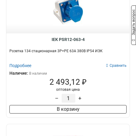
РБ33-1-0м
4
ВБп3-1-0м
Задать вопрос
4
РБп14-1-0м
5
IEK PSR12-063-4
Розетка 134 стационарная 3Р+РЕ 63А 380В IP54 ИЭК
Подробнее
Сравнить
Наличие:
В наличии
2 493,12 ₽
оптовая цена
–
+
В корзину