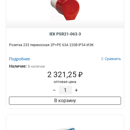
135
1
134
1
125
1
124
1
115
1
IEK PSR21-063-3
114
1
133
1
Розетка 233 переносная 2Р+РЕ 63А 220В IP54 ИЭК
123
1
113
1
Подробнее
Сравнить
045
0
Наличие:
В наличии
035
1
2 321,25 ₽
034
1
оптовая цена
025
1
–
+
024
1
015
1
В корзину
014
1
033
1
023
1
013
1