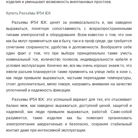
изделия и уменьшают возможность внеплановых простоев
.
Купить Разъёмы IP54 IEK
Разъемы IP54 IEK: ценят за универсальность и, как заведено
выражаться, понятную сопоставимость с всераспространенными
типами электросетей и оборудования. Всем известно о том, что они
как бы могут применяться как в быту, так и в проф среде, где требуется
сочетание сохранности, удобства и долговечности. Вообразите себе
один факт о том, что при выборе принципиально также учесть
номинальный ток, количество полюсов, индивидуальности кабеля и
условия эксплуатации. Конечно же, все мы очень хорошо знаем то, что
ежели разъем планируется также применять на улице либо в зоне с,
как люди привыкли выражаться, частыми перепадами температуры,
стоит дополнительно, мягко говоря, направить внимание на качество
уплотнений и надежность фиксации.
Разъемы IP54 IEK: это успешный вариант для тех, кто отыскивает
баланс меж, как заведено выражаться, доступной ценой, защитой и
надежной, как люди привыкли выражаться, работой. Само-собой
разумеется, такие изделия как бы помогают организовать
электропитание аккуратненько и безопасно, сохраняя стабильный
контакт даже при интенсивной эксплуатации.