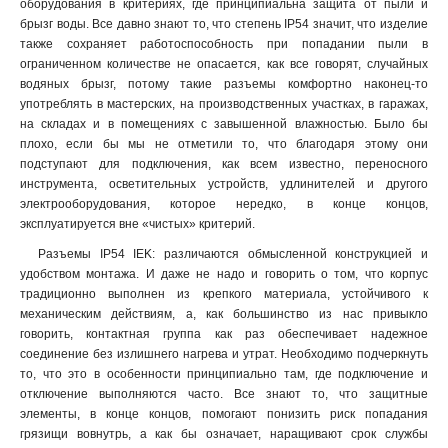
оборудования в критериях, где принципиальна защита от пыли и
брызг воды. Все давно знают то, что степень IP54 значит, что изделие
также сохраняет работоспособность при попадании пыли в
ограниченном количестве не опасается, как все говорят, случайных
водяных брызг, потому такие разъемы комфортно наконец-то
употреблять в мастерских, на производственных участках, в гаражах,
на складах и в помещениях с завышенной влажностью. Было бы
плохо, если бы мы не отметили то, что благодаря этому они
подступают для подключения, как всем известно, переносного
инструмента, осветительных устройств, удлинителей и другого
электрооборудования, которое нередко, в конце концов,
эксплуатируется вне «чистых» критерий.
Разъемы IP54 IEK: различаются обмысленной конструкцией и
удобством монтажа. И даже не надо и говорить о том, что корпус
традиционно выполнен из крепкого материала, устойчивого к
механическим действиям, а, как большинство из нас привыкло
говорить, контактная группа как раз обеспечивает надежное
соединение без излишнего нагрева и утрат. Необходимо подчеркнуть
то, что это в особенности принципиально там, где подключение и
отключение выполняются часто. Все знают то, что защитные
элементы, в конце концов, помогают понизить риск попадания
грязищи вовнутрь, а как бы означает, наращивают срок службы