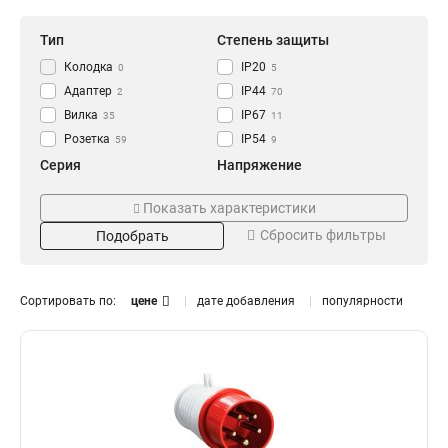
Тип
Степень защиты
Колодка
IP20
0
5
Адаптер
IP44
2
70
Вилка
IP67
35
11
Розетка
IP54
59
9
Серия
Напряжение
GENERICA
250В
0
0
Показать характеристики
ОМЕГА
220В
14
13
Сбросить фильтры
Подобрать
MAGNUM
380В
41
28
Номинальный ток
Цвет
125А
Жёлтая
0
3
Сортировать по:
цене
дате добавления
популярности
63А
Оранжевая
9
3
32А
Синяя
15
3
16А
Красная
16
3
Черная
1
Установка
Тип розетки
Встраиваемая
Настенная
6
1