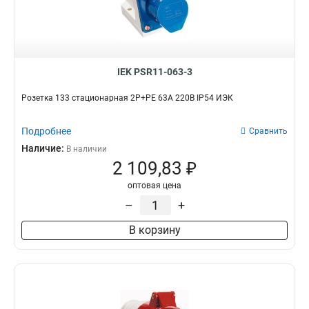
523
1
513
1
425
1
424
1
IEK PSR11-063-3
415
1
414
Розетка 133 стационарная 2Р+РЕ 63А 220В IP54 ИЭК
1
423
1
413
Подробнее
Сравнить
1
235
Наличие:
1
В наличии
2 109,83 ₽
234
1
225
1
оптовая цена
224
1
–
+
215
1
В корзину
214
1
233
1
223
1
213
1
145
0