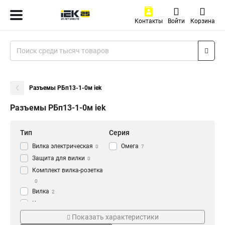
Контакты
Войти
Корзина
Разъемы РБп13-1-0м iek
Разъемы РБп13-1-0м iek
Тип
Серия
Вилка электрическая
Омега
0
7
Защита для вилки
0
Комплект вилка-розетка
0
Вилка
2
Колодка
3
Степень защиты
Защитная крышка
Розетка
Показать характеристики
5
IP44
Да
7
5