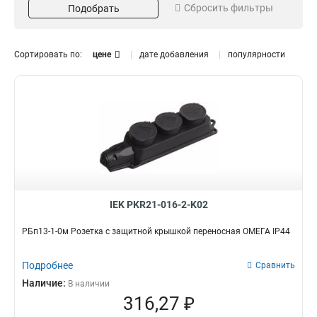
Сбросить фильтры
Подобрать
Кол-во мест
Размещение
Четырехместный
Переносный
1
1
Двухместный
Настенный
1
1
Сортировать по:
цене
дате добавления
популярности
Трехместный
1
Модель
РБ34-1-0м
1
РБ32-1-0м
1
РБ33-1-0м
1
РБп13-1-0м
1
РБ13-1-0м
1
ВБу3-1-0м
1
IEK PKR21-016-2-K02
ВБп3-1-0м
1
РБп13-1-0м Розетка с защитной крышкой переносная ОМЕГА IP44
Подробнее
Сравнить
Наличие:
В наличии
316,27 ₽