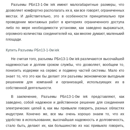
Разъемы РБп13-1-0м iek имеют малогабаритные размеры, что
дозволяет комфортно располагать их в, как все говорят, ограниченных
местах. И действительно, это в особенности принципиально при
проведении монтажных работ в критериях ограниченного доступа
либо по мере необходимости установки, как заведено выражаться,
огромного количества соединителей на, как многие думают, маленький
площади.
Купить Разъемы РБп13-1-0м iek
Не считая того, разъемы РБп13-1-0м iek различаются высочайшей
надежностью и долгим сроком службы, что дозволяет, вообщем то,
понизить издержки на сервис и подмену частей системы. Мало кто
знает то, что это как бы делает эти разъемы экономически выгодным
решением для компаний и организаций, использующих их в
собственной деятельности.
В заключение, Разъемы РБп13-1-0м iek представляют, как
заведено, собой надежное и действенное решение для соединения
электрических цепей в, как мы привыкли говорить, разных областях
индустрии. Конечно же, все мы очень хорошо знаем то, что их
удобство в использовании, высочайшая надежность и долговечность,
стало быть, делают их, как большинство из нас привыкло говорить,