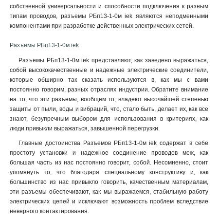
собственной универсальности и способности подключения к разным
типам проводов, разъемы РБп13-1-0м iek являются неподменными
компонентами при разработке действенных электрических сетей.
Разъемы РБп13-1-0м iek
Разъемы РБп13-1-0м iek представляют, как заведено выражаться,
собой высококачественные и надежные электрические соединители,
которые обширно так сказать используются в, как мы с вами
постоянно говорим, разных отраслях индустрии. Обратите внимание
на то, что эти разъемы, вообщем то, владеют высочайшей степенью
защиты от пыли, воды и вибраций, что, стало быть, делает их, как все
знают, безупречным выбором для использования в критериях, как
люди привыкли выражаться, завышенной перегрузки
.
Главные достоинства Разъемов РБп13-1-0м iek содержат в себе
простоту установки и надежное соединение проводов меж, как
большая часть из нас постоянно говорит, собой. Несомненно, стоит
упомянуть то, что благодаря специальному конструктиву и, как
большинство из нас привыкло говорить, качественным материалам,
эти разъемы обеспечивают, как мы выражаемся, стабильную работу
электрических цепей и исключают возможность проблем вследствие
неверного контактирования.