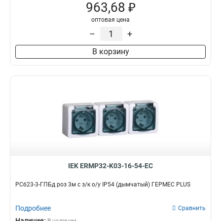
963,68 ₽
оптовая цена
–
+
В корзину
IEK ERMP32-K03-16-54-EC
РСб23-3-ГПБд роз 3м с з/к о/у IP54 (дымчатый) ГЕРМЕС PLUS
Подробнее
Сравнить
Наличие: