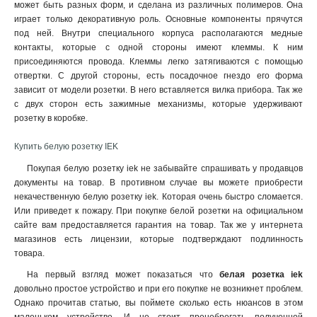
может быть разных форм, и сделана из различных полимеров. Она
играет только декоративную роль. Основные компоненты прячутся
под ней. Внутри специального корпуса располагаются медные
контакты, которые с одной стороны имеют клеммы. К ним
присоединяются провода. Клеммы легко затягиваются с помощью
отвертки. С другой стороны, есть посадочное гнездо его форма
зависит от модели розетки. В него вставляется вилка прибора. Так же
с двух сторон есть зажимные механизмы, которые удерживают
розетку в коробке.
Купить белую розетку IEK
Покупая белую розетку iek не забывайте спрашивать у продавцов
документы на товар. В противном случае вы можете приобрести
некачественную белую розетку iek. Которая очень быстро сломается.
Или приведет к пожару. При покупке белой розетки на официальном
сайте вам предоставляется гарантия на товар. Так же у интернета
магазинов есть лицензии, которые подтверждают подлинность
товара.
На первый взгляд может показаться что
белая розетка iek
довольно простое устройство и при его покупке не возникнет проблем.
Однако прочитав статью, вы поймете сколько есть нюансов в этом