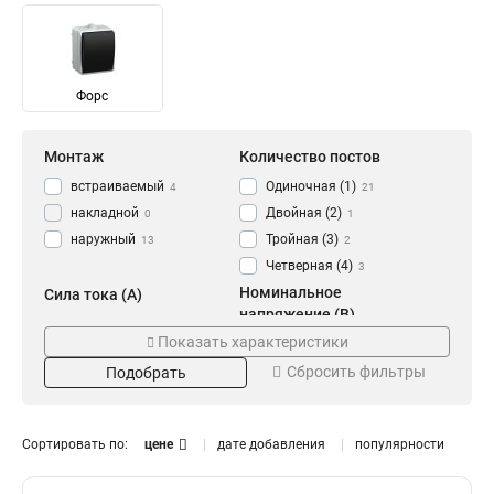
Форс
Монтаж
Количество постов
встраиваемый
Одиночная (1)
4
21
накладной
Двойная (2)
0
1
наружный
Тройная (3)
13
2
Четверная (4)
3
Номинальное
Сила тока (A)
напряжение (В)
10А
2
Показать характеристики
220
2
16А
19
Сбросить фильтры
250
Подобрать
15
Количество полюсов
Количество гнезд
2p
1
24
20
Сортировать по:
цене
дате добавления
популярности
2
1
3
2