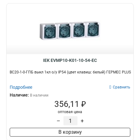
UTP
Компьютерные
0
0
Телевизионные
0
Телефонные
0
Заглушка для розеток
0
Розетка
0
Штепсельный разъем
0
Колпачок для розетки
0
Лицевая панель для
IEK EVMP10-K01-10-54-EC
розетки/выключателя
0
Накладка для розетки
ВС20-1-0-ГПБ выкл 1кл о/у IP54 (цвет клавиш: белый) ГЕРМЕС PLUS
0
Лючок для фальшпола
0
Розетка уличная
Подробнее
Сравнить
0
Наличие:
В наличии
356,11 ₽
оптовая цена
–
+
В корзину