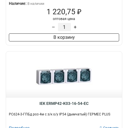
Наличие:
В наличии
1 220,75 ₽
оптовая цена
–
+
В корзину
IEK ERMP42-K03-16-54-EC
РСб24-3-ГПБд роз 4м с з/к о/у IP54 (дымчатый) ГЕРМЕС PLUS