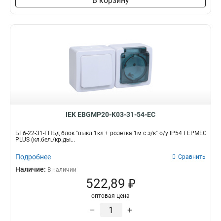
В корзину
IEK EBGMP20-K03-31-54-EC
БГб-22-31-ГПБд блок "выкл 1кл + розетка 1м с з/к" о/у IP54 ГЕРМЕС
PLUS (кл.бел./кр.ды...
Подробнее
Сравнить
Наличие:
В наличии
522,89 ₽
оптовая цена
–
+