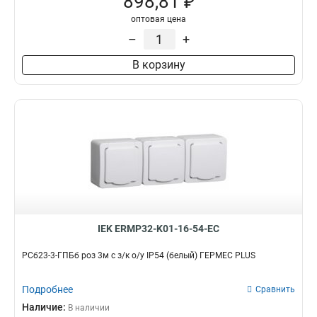
898,81 ₽
оптовая цена
–
+
В корзину
IEK ERMP32-K01-16-54-EC
РСб23-3-ГПБб роз 3м с з/к о/у IP54 (белый) ГЕРМЕС PLUS
Подробнее
Сравнить
Наличие:
В наличии