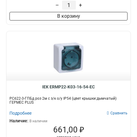
–
+
В корзину
IEK ERMP22-K03-16-54-EC
РСб22-3-ГПБд роз 2м с з/к о/у IP54 (цвет крышки:дымчатый)
ГЕРМЕС PLUS
Подробнее
Сравнить
Наличие:
В наличии
661,00 ₽