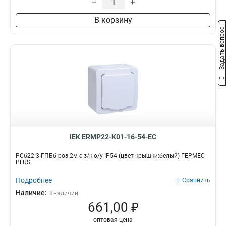
–
+
В корзину
Задать вопрос
IEK ERMP22-K01-16-54-EC
РСб22-3-ГПБб роз.2м с з/к о/у IP54 (цвет крышки:белый) ГЕРМЕС
PLUS
Подробнее
Сравнить
Наличие:
В наличии
661,00 ₽
оптовая цена