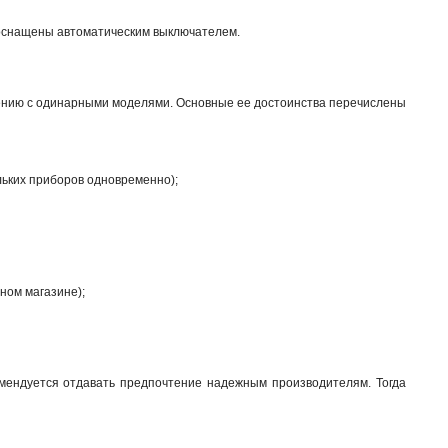
 оснащены автоматическим выключателем.
нению с одинарными моделями. Основные ее достоинства перечислены
льких приборов одновременно);
ном магазине);
мендуется отдавать предпочтение надежным производителям. Тогда