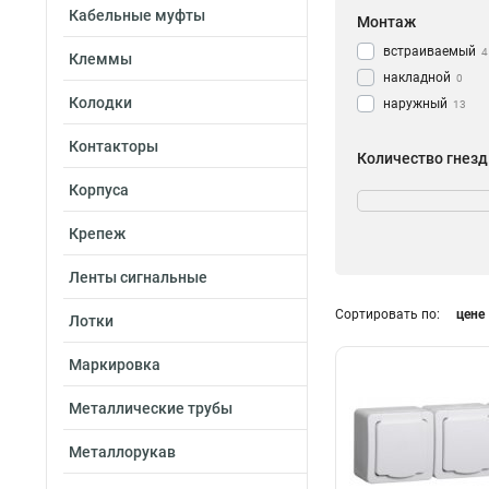
Кабельные муфты
Монтаж
встраиваемый
4
Клеммы
накладной
0
Колодки
наружный
13
Контакторы
Количество гнезд
1
Корпуса
20
2
1
Крепеж
3
2
4
3
Ленты сигнальные
Сортировать по:
цене
Заземление
Лотки
да
17
Маркировка
нет
0
С клеммами
Металлические трубы
да
10
Металлорукав
нет
1