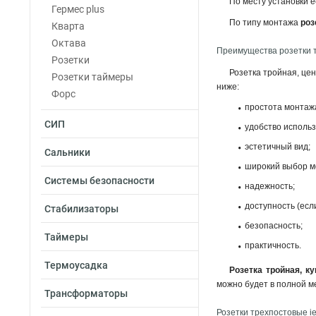
По месту установки 
Гермес plus
По типу монтажа
роз
Кварта
Октава
Преимущества розетки 
Розетки
Розетка тройная, це
Розетки таймеры
ниже:
Форс
простота монтаж
СИП
удобство исполь
эстетичный вид;
Сальники
широкий выбор м
Системы безопасности
надежность;
доступность (есл
Стабилизаторы
безопасность;
Таймеры
практичность.
Термоусадка
Розетка тройная, ку
можно будет в полной м
Трансформаторы
Розетки трехпостовые i