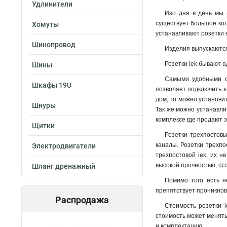
Удлинители
Изо дня в день мы 
существует большое коли
Хомуты
устанавливают розетки 
Шинопровод
Изделия выпускаются
Розетки iek бывают 
Шины
Самыми удобными сч
Шкафы 19U
позволяет подключить к
дом, то можно установи
Шнуры
Так же можно устанавли
комплексе где продают 
Щитки
Розетки трехпостовы
каналы. Розетки трехпо
Электродвигатели
трехпостовой iek, их н
высокой прочностью, ст
Шланг дренажный
Помимо того есть 
препятствует проникнов
Распродажа
Стоимость розетки i
стоимость может менять
и комплектацию.