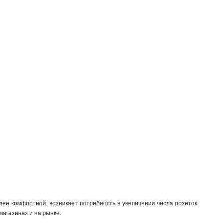
2
розетка телевизионная
0
розетка телефонная
0
компьютерная розетка
0
Электрические
28
Комбинированные
2
Компьютерные
0
Телевизионные
0
Телефонные
0
Заглушка для розеток
0
Розетка
0
Штепсельный разъем
0
Колпачок для розетки
0
Лицевая панель для
розетки/выключателя
0
Накладка для розетки
0
Лючок для фальшпола
0
Розетка уличная
0
ее комфортной, возникает потребность в увеличении числа розеток.
агазинах и на рынке.