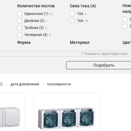
Ном
Количество постов
Сила тока (A)
нап
Одиночная (1)
10А
21
2
Двойная (2)
16А
1
19
Тройная (3)
2
Четверная (4)
3
Форма
Материал
Цве
Квадратная
Пластик
17
5
Показать характеристики
Прямоугольная
АБС-пластик
7
12
Подобрать
дате добавления
популярности
Наличие крышки
Защитные шторки
Защ
да
да
17
0
нет
нет
5
18
Уличная
Поверхность для надписи
Ком
да
да
13
1
нет
нет
5
11