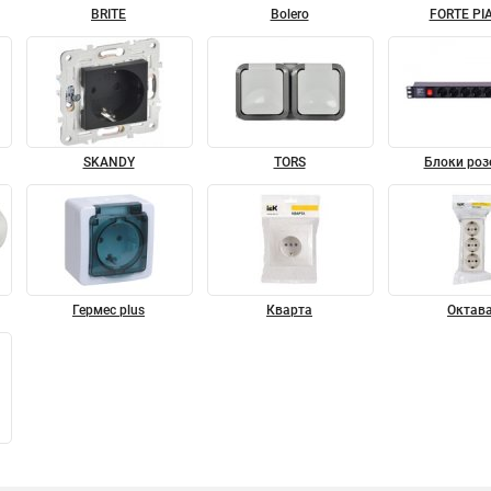
BRITE
Bolero
FORTE PI
SKANDY
TORS
Блоки роз
Гермес plus
Кварта
Октав