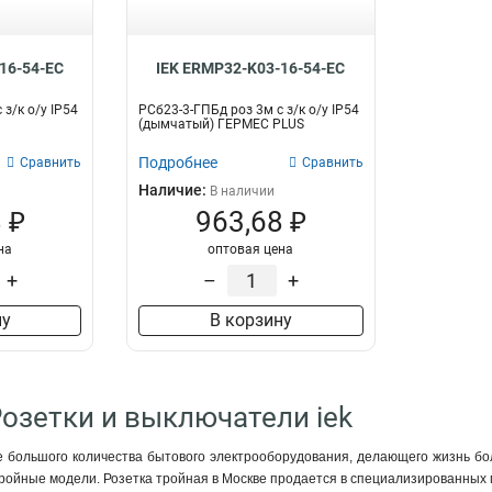
16-54-EC
IEK ERMP32-K03-16-54-EC
Разъем
Категория (UTP)
Тип
RJ45
5E
0
1
 з/к о/у IP54
РСб23-3-ГПБд роз 3м с з/к о/у IP54
(дымчатый) ГЕРМЕС PLUS
RJ11
6E
0
0
TV
UTP
0
0
Подробнее
Сравнить
Сравнить
HDMI
0
Наличие:
В наличии
 ₽
963,68 ₽
на
оптовая цена
+
–
+
ну
В корзину
Розетки и выключатели iek
 большого количества бытового электрооборудования, делающего жизнь бол
ройные модели. Розетка тройная в Москве продается в специализированных м