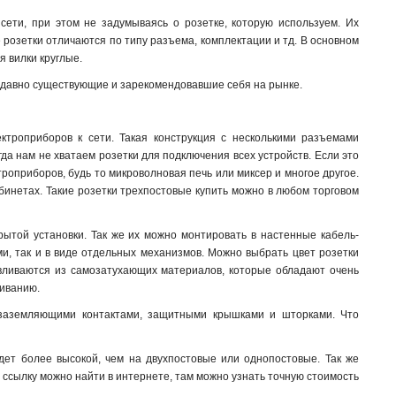
сети, при этом не задумываясь о розетке, которую используем. Их
е розетки отличаются по типу разъема, комплектации и тд. В основном
я вилки круглые.
ы давно существующие и зарекомендовавшие себя на рынке.
ктроприборов к сети. Такая конструкция с несколькими разъемами
да нам не хватаем розетки для подключения всех устройств. Если это
троприборов, будь то микроволновая печь или миксер и многое другое.
бинетах. Такие розетки трехпостовые купить можно в любом торговом
рытой установки. Так же их можно монтировать в настенные кабель-
ми, так и в виде отдельных механизмов. Можно выбрать цвет розетки
отавливаются из самозатухающих материалов, которые обладают очень
шиванию.
 заземляющими контактами, защитными крышками и шторками. Что
удет более высокой, чем на двухпостовые или однопостовые. Так же
 ссылку можно найти в интернете, там можно узнать точную стоимость