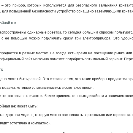
k
– это прибор, который используется для безопасного замыкания контакт
ти. Для повышенной безопасности устройство оснащено заземляющими конта
ойной IEK
аспространены одинарные розетки, то сегодня большим спросом пользуют
о с ее помощью можно подключить сразу три электроприбора. Это удобн
 продается в разных местах. Не всегда есть время на посещение рынка или
 официальный сайт магазина поможет подобрать оптимальный вариант. Перед
EK
ена может быть разной. Это связано с тем, что такие приборы продаются в 
 модели, которые устанавливались в советское время;
зетки, которые отличаются более привлекательным дизайном и наличием заз
ойная iek может быть:
тандартная модель, которую можно располагать вертикально или горизонтал
лядит эстетично и компактно).