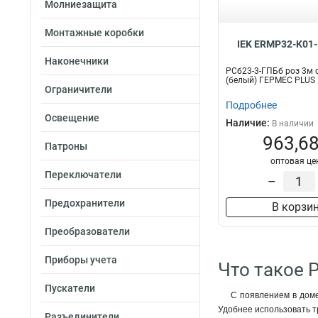
Молниезащита
Монтажные коробки
IEK ERMP32-K01-
Рамка
Наконечники
В комплекте
12
РСб23-3-ГПБб роз 3м с
(белый) ГЕРМЕС PLUS
Нет
0
Ограничители
Подробнее
Освещение
Наличие:
В наличии
963,68
Патроны
оптовая це
Переключатели
–
Предохранители
В корзи
Преобразователи
Приборы учета
Что такое 
Пускатели
С появлением в доме
Удобнее использовать т
Разъединители