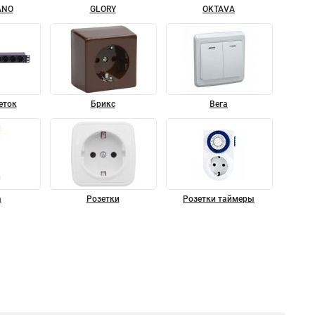
ANO
GLORY
OKTAVA
еток
Брикс
Вега
а
Розетки
Розетки таймеры