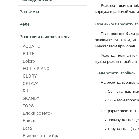
Розетка тройная ie
Разъемы
корпуса и рабочей час
Реле
Особенности розетки тр
Если раньше были р
Розетки и выключатели
заключается в том, чт
AQUATIC
множеством приборов.
BRITE
Розетка тройная iek
Bolero
нужна розетка тройная,
FORTE PIANO
Виды розетки тройной I
GLORY
На розетка тройная ц
OKTAVA
RJ
С5 – стандартные
SKANDY
С6 – это евроро
TORS
По форме розетка тр
Блоки розеток
прямоугольная (с
Брикс
Вега
треугольная (выг
Выключатели бра