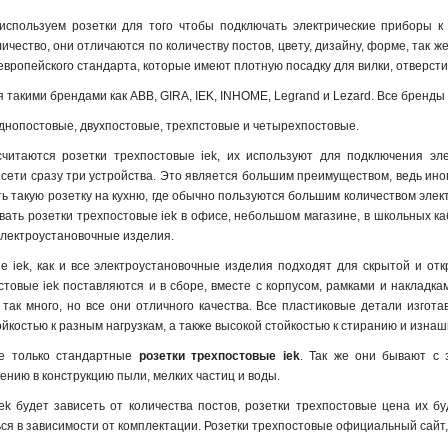
используем розетки для того чтобы подключать электрические приборы к 
чество, они отличаются по количеству постов, цвету, дизайну, форме, так ж
европейского стандарта, которые имеют плотную посадку для вилки, отверсти
 такими брендами как ABB, GIRA, IEK, INHOME, Legrand и Lezard. Все бренд
однопостовые, двухпостовые, трехпстовые и четырехпостовые.
итаются розетки трехпостовые iek, их используют для подключения эле
 сети сразу три устройства. Это является большим преимуществом, ведь иног
ть такую розетку на кухню, где обычно пользуются большим количеством элек
вать розетки трехпостовые iek в офисе, небольшом магазине, в школьных ка
электроустановочные изделия.
е iek, как и все электроустановочные изделия подходят для скрытой и отк
стовые iek поставляются и в сборе, вместе с корпусом, рамками и накладка
е так много, но все они отличного качества. Все пластиковые детали изг
ойкостью к разным нагрузкам, а также высокой стойкостью к стиранию и изна
не только стандартные
розетки трехпостовые iek
. Так же они бывают с
ению в конструкцию пыли, мелких частиц и воды.
ek будет зависеть от количества постов, розетки трехпостовые цена их б
ся в зависимости от комплектации. Розетки трехпостовые официальный сайт,