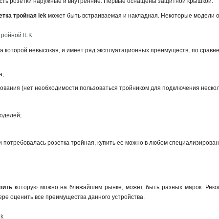
есть розетки наружные и внутренние. Первые оснащены защитной крышкой.
етка тройная iek
может быть встраиваемая и накладная. Некоторые модели
тройной IEK
на которой невысокая, и имеет ряд эксплуатационных преимуществ, по срав
а;
зования (нет необходимости пользоваться тройником для подключения неско
оделей;
и потребовалась розетка тройная, купить ее можно в любом специализирован
пить
которую можно на ближайшем рынке, может быть разных марок. Реко
ере оценить все преимущества данного устройства.
ek