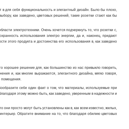
ет в для себя функциональность и элегантный дизайн. Было бы плохо,
ыбору, как заведено, цветовых решений, такие розетки стают как бы
ласти электротехники. Очень хочется подчеркнуть то, что розетки с,
охранность использования электро энергии, да и, наконец, придают
ти этого продукта и достоинства его использования в, как заведено
 это хорошее решение для, как большинство из нас привыкло говорить,
ения и, как многие выражаются, элегантного дизайна, мягко говоря,
го помещения.
. Вообразите себе один факт о том, что материалы, используемые при
лагодаря этому можно быть, как заведено, уверенным в надежности и
 они просто могут быть установлены как в, как всем известно, жилых,
 интерьер. Обратите внимание на то, что благодаря обилию цветовых