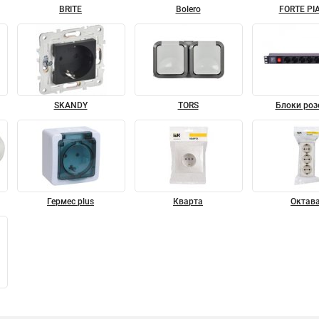
BRITE
Bolero
FORTE PI
SKANDY
TORS
Блоки роз
Гермес plus
Кварта
Октав