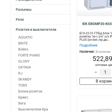
Разъемы
Реле
IEK EBGMP20-K03
Розетки и выключатели
БГб-22-31-ГПБд блок "
розетка 1м с з/к" о/у
AQUATIC
PLUS (кл.бел./кр.ды...
BRITE
Подробнее
Bolero
Наличие:
В наличии
FORTE PIANO
522,89
GLORY
оптовая це
OKTAVA
–
RJ
SKANDY
В корзи
TORS
Блоки розеток
Брикс
Вега
Выключатели бра