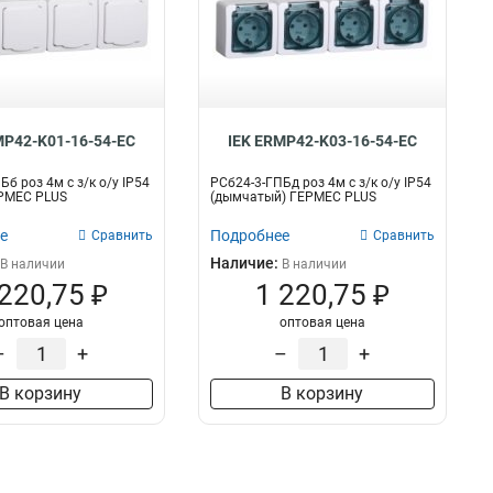
MP42-K01-16-54-EC
IEK ERMP42-K03-16-54-EC
б роз 4м с з/к о/у IP54
РСб24-3-ГПБд роз 4м с з/к о/у IP54
ЕРМЕС PLUS
(дымчатый) ГЕРМЕС PLUS
е
Подробнее
Сравнить
Сравнить
Наличие:
В наличии
В наличии
 220,75 ₽
1 220,75 ₽
оптовая цена
оптовая цена
–
+
–
+
В корзину
В корзину