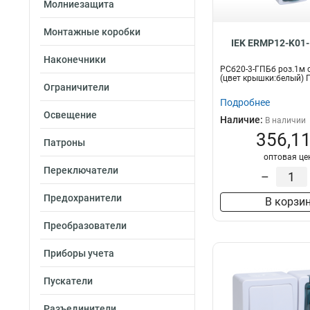
Молниезащита
Монтажные коробки
IEK ERMP12-K01-
Рамка
Наконечники
В комплекте
12
РСб20-3-ГПБб роз.1м с
(цвет крышки:белый)
Нет
0
Ограничители
Подробнее
Освещение
Наличие:
В наличии
356,11
Патроны
оптовая це
Переключатели
–
Предохранители
В корзи
Преобразователи
Приборы учета
Пускатели
Разъединители