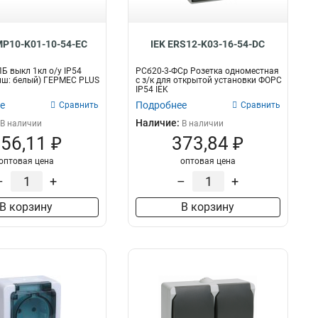
2
розетка телевизионная
0
MP10-K01-10-54-EC
IEK ERS12-K03-16-54-DC
розетка телефонная
0
компьютерная розетка
0
Электрические
28
ПБ выкл 1кл о/у IP54
РСб20-3-ФСр Розетка одноместная
иш: белый) ГЕРМЕС PLUS
с з/к для открытой установки ФОРС
Комбинированные
2
IP54 IEK
Компьютерные
0
е
Подробнее
Сравнить
Сравнить
Телевизионные
0
Наличие:
В наличии
В наличии
Телефонные
56,11 ₽
373,84 ₽
0
Заглушка для розеток
0
оптовая цена
оптовая цена
Розетка
0
–
+
–
+
Штепсельный разъем
0
Колпачок для розетки
В корзину
В корзину
0
Лицевая панель для
розетки/выключателя
0
Накладка для розетки
0
Лючок для фальшпола
0
Розетка уличная
0