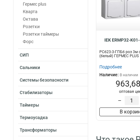
Гермес plus
Кварта
Октава
Розетки
Розетки таймеры
IEK ERMP32-K01-
Форс
РСб23-3-ГПБб роз 3м с
СИП
(белый) ГЕРМЕС PLUS
Подробнее
Сальники
Наличие:
В наличии
Системы безопасности
963,68
оптовая це
Стабилизаторы
–
Таймеры
В корзи
Термоусадка
Трансформаторы
Что такое 