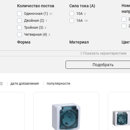
Ном
Количество постов
Сила тока (A)
нап
Одиночная (1)
10А
21
2
Двойная (2)
16А
1
19
Тройная (3)
2
Четверная (4)
3
Форма
Материал
Цве
Квадратная
Пластик
17
5
Показать характеристики
Прямоугольная
АБС-пластик
7
12
Подобрать
дате добавления
популярности
Наличие крышки
Защитные шторки
Защ
да
да
17
0
нет
нет
5
18
Уличная
Поверхность для надписи
Ком
да
да
13
1
нет
нет
5
11