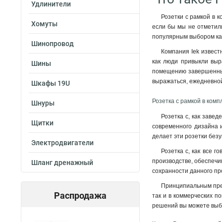
Удлинители
Розетки с рамкой в 
Хомуты
если бы мы не отметили
популярным выбором как
Шинопровод
Компания Iek извест
как люди привыкли выр
Шины
помещению завершенный 
выражаться, ежедневно
Шкафы 19U
Розетка с рамкой в компл
Шнуры
Розетка с, как завед
Щитки
современного дизайна и
делает эти розетки без
Электродвигатели
Розетка с, как все 
производстве, обеспечи
Шланг дренажный
сохранности данного пр
Принципиальным преим
Распродажа
так и в коммерческих п
решений вы можете выб