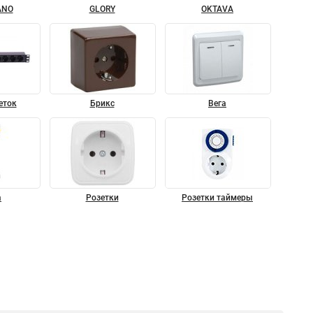
ANO
GLORY
OKTAVA
еток
Брикс
Вега
а
Розетки
Розетки таймеры