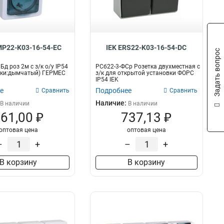
MP22-K03-16-54-EC
IEK ERS22-K03-16-54-DC
Задать вопрос
д роз 2м с з/к о/у IP54
РСб22-3-ФСр Розетка двухместная с
шки:дымчатый) ГЕРМЕС
з/к для открытой установки ФОРС
IP54 IEK
е
Подробнее
Сравнить
Сравнить
Наличие:
В наличии
В наличии
61,00 ₽
737,13 ₽
оптовая цена
оптовая цена
–
+
–
+
В корзину
В корзину