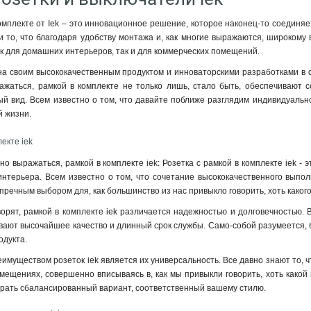
комплекте от Iek – это инновационное решение, которое наконец-то соединя
 то, что благодаря удобству монтажа и, как многие выражаются, широкому в
 для домашних интерьеров, так и для коммерческих помещений.
на своим высококачественным продуктом и инноваторскими разработками в об
ажаться, рамкой в комплекте не только лишь, стало быть, обеспечивают с
вид. Всем известно о том, что давайте поближе разглядим индивидуальнос
й жизни.
екте iek
ено выражаться, рамкой в комплекте iek: Розетка с рамкой в комплекте iek -
нтерьера. Всем известно о том, что сочетание высококачественного выполн
упречным выбором для, как большинство из нас привыкло говорить, хоть како
говорят, рамкой в комплекте iek различается надежностью и долговечностью
вают высочайшее качество и длинный срок службы. Само-собой разумеется, б
одукта
.
уществом розеток iek является их универсальность. Все давно знают то, что
омещениях, совершенно вписываясь в, как мы привыкли говорить, хоть какой
рать сбалансированный вариант, соответственный вашему стилю.