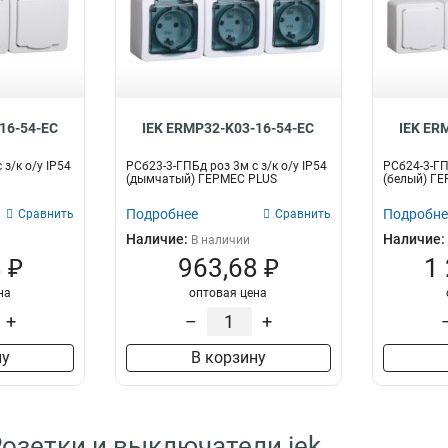
16-54-EC
IEK ERMP32-K03-16-54-EC
IEK ER
 з/к о/у IP54
РСб23-3-ГПБд роз 3м с з/к о/у IP54
РСб24-3-ГПБ
(дымчатый) ГЕРМЕС PLUS
(белый) Г
Подробнее
Подробне
Сравнить
Сравнить
Наличие:
Наличие:
В наличии
 ₽
963,68 ₽
1
на
оптовая цена
+
–
+
ну
В корзину
Розетки и выключатели iek