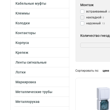
Кабельные муфты
Монтаж
встраиваемый
4
Клеммы
накладной
0
Колодки
наружный
13
Контакторы
Количество гнезд
1
Корпуса
20
2
1
Крепеж
3
2
4
3
Ленты сигнальные
Сортировать по:
цене
Заземление
Лотки
да
17
Маркировка
нет
0
С клеммами
Металлические трубы
да
10
Металлорукав
нет
1