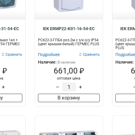
-31-54-EC
IEK ERMP22-K01-16-54-EC
IEK ER
выкл 1кл +
РСб22-3-ГПБб роз.2м с з/к о/у IP54
РСб22-3-ГПБ
 IP54 ГЕРМЕС
(цвет крышки:белый) ГЕРМЕС PLUS
(цвет кры
PLUS
Подробнее
Подробне
Сравнить
Сравнить
Наличие:
Наличие:
В наличии
 ₽
661,00 ₽
6
на
оптовая цена
+
–
+
ну
В корзину