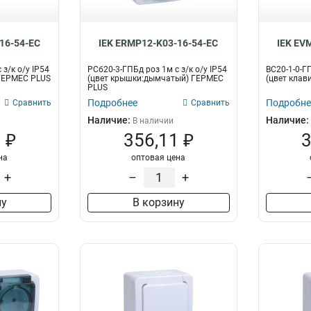
16-54-EC
IEK ERMP12-K03-16-54-EC
IEK EV
Разъем
Категория (UTP)
Тип
RJ45
5E
0
1
 з/к о/у IP54
РСб20-3-ГПБд роз 1м с з/к о/у IP54
ВС20-1-0-Г
 ГЕРМЕС PLUS
(цвет крышки:дымчатый) ГЕРМЕС
(цвет клав
RJ11
6E
0
0
PLUS
TV
UTP
0
0
Подробнее
Подробне
Сравнить
Сравнить
HDMI
0
Наличие:
Наличие:
В наличии
 ₽
356,11 ₽
3
на
оптовая цена
+
–
+
ну
В корзину