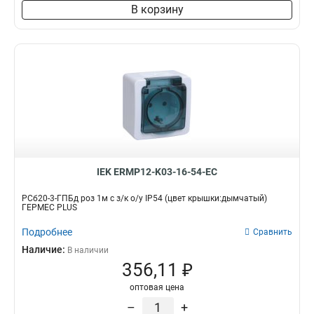
В корзину
IEK ERMP12-K03-16-54-EC
РСб20-3-ГПБд роз 1м с з/к о/у IP54 (цвет крышки:дымчатый)
ГЕРМЕС PLUS
Подробнее
Сравнить
Наличие:
В наличии
356,11 ₽
оптовая цена
–
+