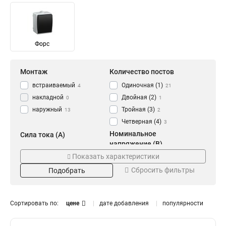
Форс
Монтаж
Количество постов
встраиваемый
Одиночная (1)
4
21
накладной
Двойная (2)
0
1
наружный
Тройная (3)
13
2
Четверная (4)
3
Номинальное
Сила тока (A)
напряжение (В)
10А
2
Показать характеристики
220
2
16А
19
Сбросить фильтры
250
Подобрать
15
Количество полюсов
Количество гнезд
2p
1
24
20
Сортировать по:
цене
дате добавления
популярности
2
1
3
2