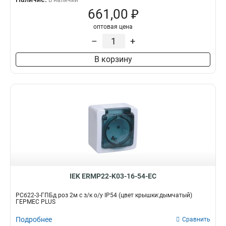
В наличии
661,00 ₽
оптовая цена
–
+
В корзину
IEK ERMP22-K03-16-54-EC
РСб22-3-ГПБд роз 2м с з/к о/у IP54 (цвет крышки:дымчатый)
ГЕРМЕС PLUS
Подробнее
Сравнить