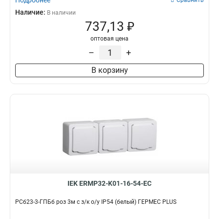
Подробнее
Сравнить
Наличие:
В наличии
737,13 ₽
оптовая цена
–
+
В корзину
IEK ERMP32-K01-16-54-EC
РСб23-3-ГПБб роз 3м с з/к о/у IP54 (белый) ГЕРМЕС PLUS