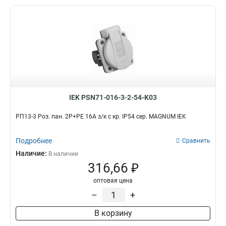
UTP
Компьютерные
0
0
Телевизионные
0
Телефонные
0
Заглушка для розеток
0
Розетка
0
Штепсельный разъем
0
Колпачок для розетки
0
Лицевая панель для
IEK PSN71-016-3-2-54-K03
розетки/выключателя
0
Накладка для розетки
РП13-3 Роз. пан. 2Р+РЕ 16А з/к с кр. IP54 сер. MAGNUM IEK
0
Лючок для фальшпола
0
Розетка уличная
Подробнее
Сравнить
0
Наличие:
В наличии
316,66 ₽
оптовая цена
–
+
В корзину