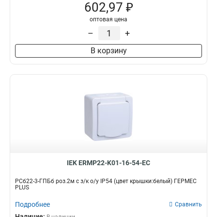
602,97 ₽
оптовая цена
–
+
В корзину
IEK ERMP22-K01-16-54-EC
РСб22-3-ГПБб роз.2м с з/к о/у IP54 (цвет крышки:белый) ГЕРМЕС
PLUS
Подробнее
Сравнить
Наличие: