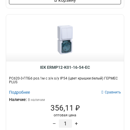
В корзину
IEK ERMP12-K01-16-54-EC
РСб20-3-ГПБб роз.1м с з/к о/у IP54 (цвет крышки:белый) ГЕРМЕС
PLUS
Подробнее
Сравнить
Наличие:
В наличии
356,11 ₽
оптовая цена
–
+