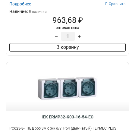
Подробнее
Сравнить
Наличие:
В наличии
963,68 ₽
оптовая цена
–
+
В корзину
IEK ERMP32-K03-16-54-EC
РСб23-3-ГПБд роз 3м с з/к о/у IP54 (дымчатый) ГЕРМЕС PLUS