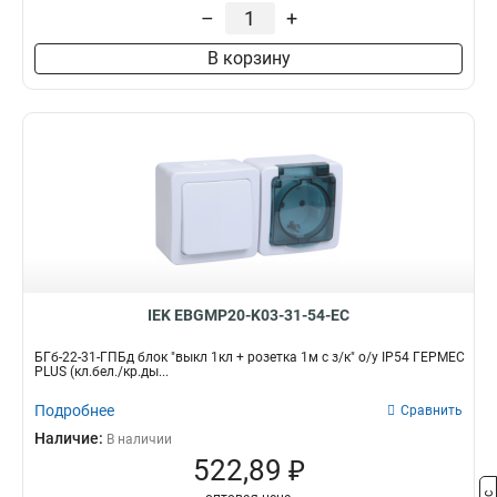
–
+
В корзину
IEK EBGMP20-K03-31-54-EC
БГб-22-31-ГПБд блок "выкл 1кл + розетка 1м с з/к" о/у IP54 ГЕРМЕС
PLUS (кл.бел./кр.ды...
Подробнее
Сравнить
Наличие:
В наличии
522,89 ₽