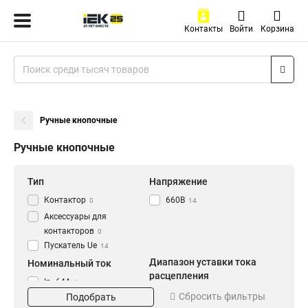
Контакты
Войти
Корзина
Ручные кнопочные
Ручные кнопочные
Тип
Напряжение
Контактор
660В
0
14
Аксессуары для
контакторов
0
Пускатель Ue
14
Диапазон уставки тока
Номинальный ток
расцепления
In=64A
1
Ir=56-80A
Сбросить фильтры
1
Подобрать
In=40A
1