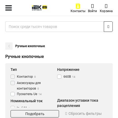
Контакты
Войти
Корзина
Ручные кнопочные
Ручные кнопочные
Тип
Напряжение
Контактор
660В
0
14
Аксессуары для
контакторов
0
Пускатель Ue
14
Диапазон уставки тока
Номинальный ток
расцепления
In=64A
1
Ir=56-80A
Сбросить фильтры
1
Подобрать
In=40A
1