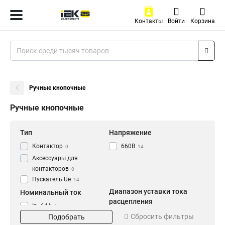
Контакты
Войти
Корзина
Ручные кнопочные
Ручные кнопочные
Тип
Напряжение
Контактор
660В
0
14
Аксессуары для
контакторов
0
Пускатель Ue
14
Диапазон уставки тока
Номинальный ток
расцепления
In=64A
1
Ir=56-80A
Сбросить фильтры
1
Подобрать
In=40A
1