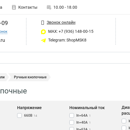
а
Контакты
10.00 - 18.00
-09
Звонок онлайн
MAX: +7 (936) 148-00-15
онок
ru
Telegram: ShopMSK8
ели
Ручные кнопочные
опочные
Диа
Напряжение
Номинальный ток
рас
660В
In=64A
14
1
In=40A
1
In=63A
1