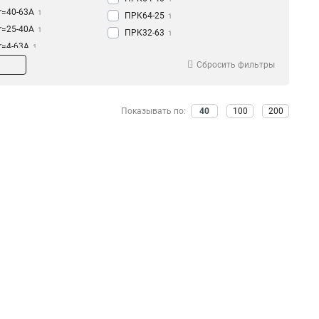
Ir=40-63A
1
ПРК64-25
1
Ir=25-40A
1
ПРК32-63
1
Ir=4-63A
1
ПРК32-16
1
Ir=1-16A
1
Сбросить фильтры
ПРК32-063
1
Ir=04-063A
1
ПРК32-18
1
Ir=20-25A
1
ПРК32-14
1
Показывать по:
40
100
200
Ir=13-18A
1
ПРК32-10
1
Ir=9-14A
1
ПРК32-4
1
Ir=6-10A
1
ПРК32-1
1
Ir=25-4A
1
ПРК32-25
2
Ir=063-1A
1
Ir=16-25A
2