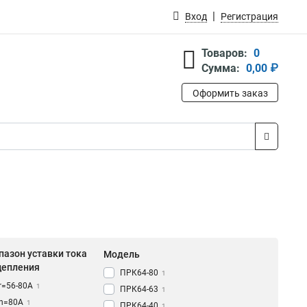
Вход
Регистрация
Товаров:
0
Сумма:
0,00 ₽
Оформить заказ
пазон уставки тока
Модель
цепления
ПРК64-80
1
Ir=56-80A
1
ПРК64-63
1
In=80A
1
ПРК64-40
1