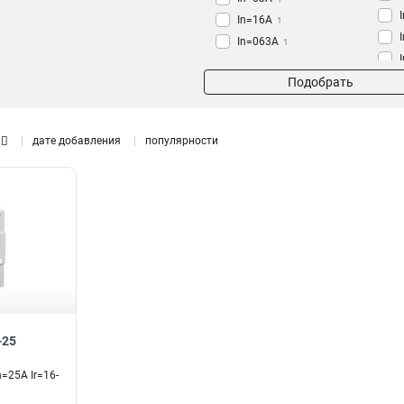
In=16A
1
In=063A
1
In=18A
1
Подобрать
In=14A
1
In=10A
1
In=4A
1
дате добавления
популярности
In=1A
1
In=25A
3
-25
=25A Ir=16-