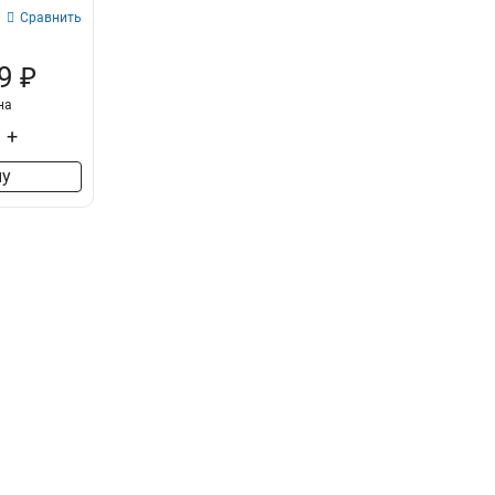
Сравнить
9 ₽
на
+
ну