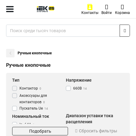
Контакты
Войти
Корзина
Ручные кнопочные
Ручные кнопочные
Тип
Напряжение
Контактор
660В
0
14
Аксессуары для
контакторов
0
Пускатель Ue
14
Диапазон уставки тока
Номинальный ток
расцепления
In=64A
1
Ir=56-80A
Сбросить фильтры
1
Подобрать
In=40A
1