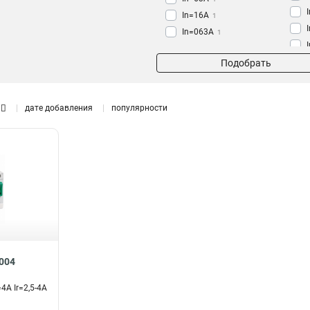
In=16A
1
In=063A
1
In=18A
1
Подобрать
In=14A
1
In=10A
1
In=4A
1
дате добавления
популярности
In=1A
1
In=25A
3
004
4A Ir=2,5-4A