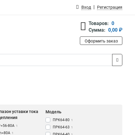
Вход
Регистрация
Товаров:
0
Сумма:
0,00 ₽
Оформить заказ
пазон уставки тока
Модель
цепления
ПРК64-80
1
Ir=56-80A
1
ПРК64-63
1
In=80A
1
ПРК64-40
1