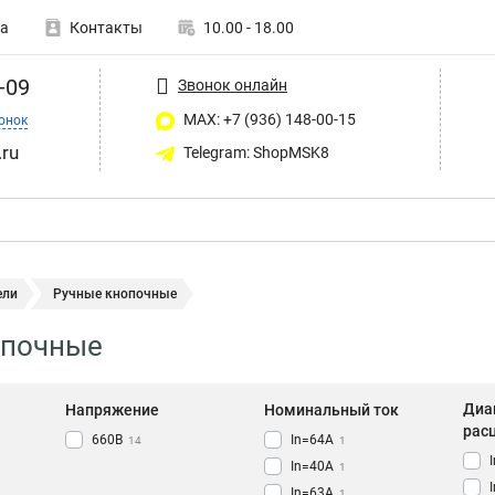
а
Контакты
10.00 - 18.00
-09
Звонок онлайн
MAX: +7 (936) 148-00-15
онок
ru
Telegram: ShopMSK8
ели
Ручные кнопочные
опочные
Диа
Напряжение
Номинальный ток
рас
660В
In=64A
14
1
In=40A
1
In=63A
1