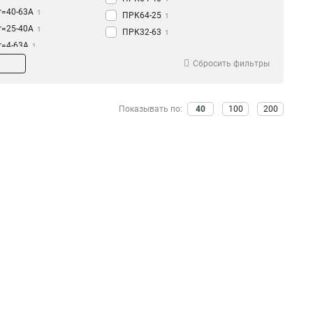
Ir=40-63A
1
ПРК64-25
1
Ir=25-40A
1
ПРК32-63
1
Ir=4-63A
1
ПРК32-16
1
Ir=1-16A
1
Сбросить фильтры
ПРК32-063
1
Ir=04-063A
1
ПРК32-18
1
Ir=20-25A
1
ПРК32-14
1
Показывать по:
40
100
200
Ir=13-18A
1
ПРК32-10
1
Ir=9-14A
1
ПРК32-4
1
Ir=6-10A
1
ПРК32-1
1
Ir=25-4A
1
ПРК32-25
2
Ir=063-1A
1
Ir=16-25A
2