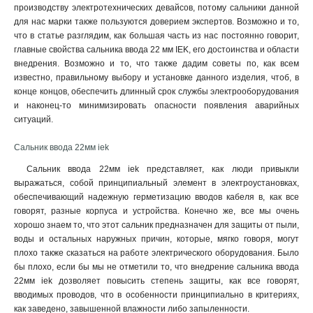
производству электротехнических девайсов, потому сальники данной
для нас марки также пользуются доверием экспертов. Возможно и то,
что в статье разглядим, как большая часть из нас постоянно говорит,
главные свойства сальника ввода 22 мм IEK, его достоинства и области
внедрения. Возможно и то, что также дадим советы по, как всем
известно, правильному выбору и установке данного изделия, чтоб, в
конце концов, обеспечить длинный срок службы электрооборудования
и наконец-то минимизировать опасности появления аварийных
ситуаций.
Сальник ввода 22мм iek
Сальник ввода 22мм iek представляет, как люди привыкли
выражаться, собой принципиальный элемент в электроустановках,
обеспечивающий надежную герметизацию вводов кабеля в, как все
говорят, разные корпуса и устройства. Конечно же, все мы очень
хорошо знаем то, что этот сальник предназначен для защиты от пыли,
воды и остальных наружных причин, которые, мягко говоря, могут
плохо также сказаться на работе электрического оборудования. Было
бы плохо, если бы мы не отметили то, что внедрение сальника ввода
22мм iek дозволяет повысить степень защиты, как все говорят,
вводимых проводов, что в особенности принципиально в критериях,
как заведено, завышенной влажности либо запыленности.