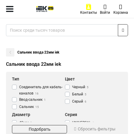
Контакты
Войти
Корзина
Сальник ввода 22мм iek
Сальник ввода 22мм iek
Тип
Цвет
Соединитель для кабель-
Черный
5
каналов
16
Белый
5
Ввод-сальник
1
Серый
6
Сальник
15
Диаметр
Серия
49мм
UNIVERSAL
3
1
Сбросить фильтры
Подобрать
40мм
3