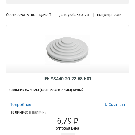
37мм
3
32мм
6
Сортировать по:
цене
дате добавления
популярности
27мм
3
22мм
3
20мм
3
25мм
6
IEK YSA40-20-22-68-K01
Сальник d=20мм (Dотв.бокса 22мм) белый
Подробнее
Сравнить
Наличие:
В наличии
6,79 ₽
оптовая цена