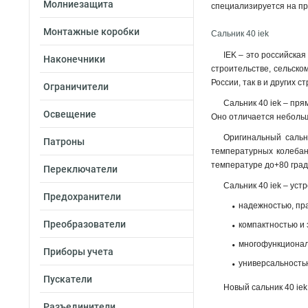
Молниезащита
специализируется на п
Монтажные коробки
Сальник 40 iek
IEK – это российска
Наконечники
строительстве, сельско
России, так в и других с
Ограничители
Сальник 40 iek – пр
Освещение
Оно отличается небольш
Оригинальный сальн
Патроны
температурных колебан
температуре до+80 град
Переключатели
Сальник 40 iek – ус
Предохранители
надежностью, пр
Преобразователи
компактностью и 
многофункционал
Приборы учета
универсальность
Пускатели
Новый сальник 40 ie
Разъединители