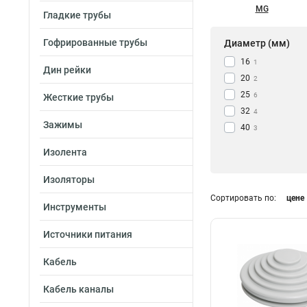
MG
Гладкие трубы
Гофрированные трубы
Диаметр (мм)
16
1
Дин рейки
20
2
25
6
Жесткие трубы
32
4
Зажимы
40
3
11
1
Изолента
13,5
1
21
1
Изоляторы
29
1
Сортировать по:
цене
Инструменты
36
1
48
1
Источники питания
9
1
42
1
Кабель
12
0
Кабель каналы
50
0