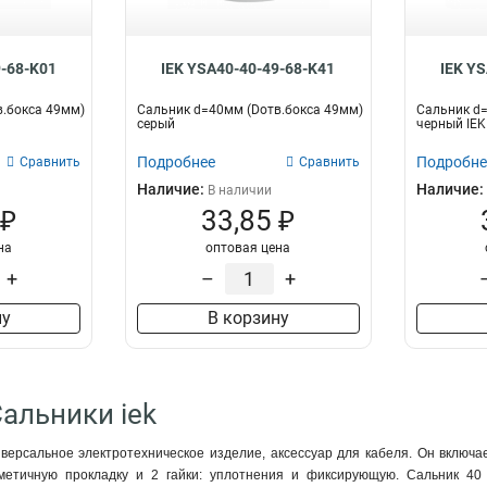
9-68-K01
IEK YSA40-40-49-68-K41
IEK Y
.бокса 49мм)
Сальник d=40мм (Dотв.бокса 49мм)
Сальник d=
серый
черный IEK
Подробнее
Подробне
Сравнить
Сравнить
Наличие:
Наличие:
В наличии
 ₽
33,85 ₽
на
оптовая цена
+
–
+
ну
В корзину
Сальники iek
иверсальное электротехническое изделие, аксессуар для кабеля. Он включ
рметичную прокладку и 2 гайки: уплотнения и фиксирующую. Сальник 40