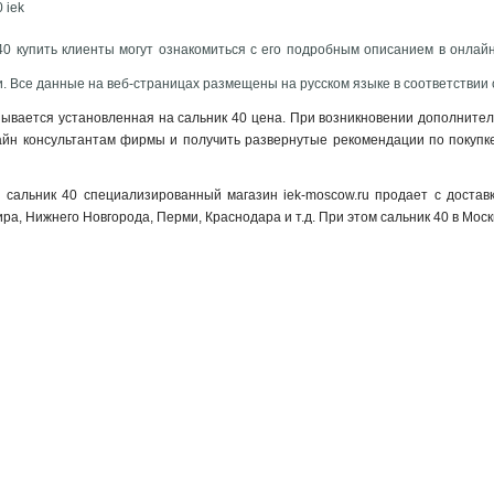
 iek
40 купить клиенты могут ознакомиться с его подробным описанием в онлай
. Все данные на веб-страницах размещены на русском языке в соответствии 
азывается установленная на сальник 40 цена. При возникновении дополните
айн консультантам фирмы и получить развернутые рекомендации по покупке
сальник 40 специализированный магазин iek-moscow.ru продает с достав
ра, Нижнего Новгорода, Перми, Краснодара и т.д. При этом сальник 40 в Моск