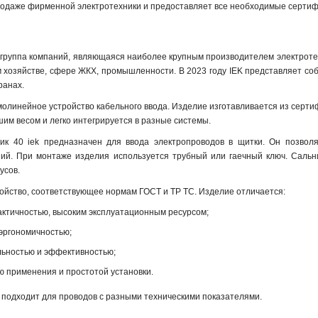
родаже фирменной электротехники и предоставляет все необходимые сертиф
я группа компаний, являющаяся наиболее крупным производителем электроте
м хозяйстве, сфере ЖКХ, промышленности. В 2023 году IEK представляет с
транах.
ямолинейное устройство кабельного ввода. Изделие изготавливается из серти
им весом и легко интегрируется в разные системы.
ик 40 iek предназначен для ввода электропроводов в щитки. Он позволя
ий. При монтаже изделия используется трубный или гаечный ключ. Сальни
усов.
тройство, соответствующее нормам ГОСТ и ТР ТС. Изделие отличается:
актичностью, высоким эксплуатационным ресурсом;
эргономичностью;
ьностью и эффективностью;
ю применения и простотой установки.
k подходит для проводов с разными техническими показателями.