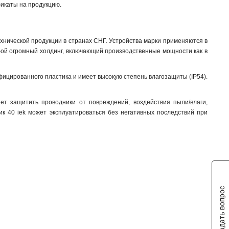
икаты на продукцию.
хнической продукции в странах СНГ. Устройства марки применяются в
обой огромный холдинг, включающий производственные мощности как в
фицированного пластика и имеет высокую степень влагозащиты (IP54).
ет защитить проводники от повреждений, воздействия пыли/влаги,
к 40 iek может эксплуатироваться без негативных последствий при
Задать вопрос