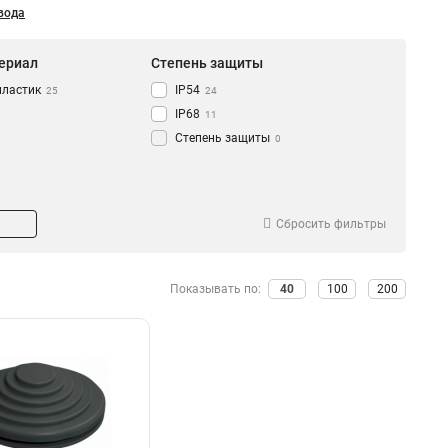
вода
ериал
Степень защиты
пластик
IP54
25
24
IP68
11
Степень защиты
0
Сбросить фильтры
Показывать по:
40
100
200