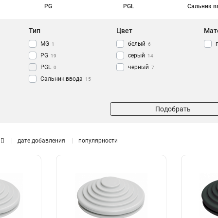
PG
PGL
Сальник в
Тип
Цвет
Мат
MG
белый
1
6
PG
серый
19
14
PGL
черный
0
7
Сальник ввода
15
Подобрать
дате добавления
популярности