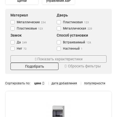
щитки
управления АВР
Материал
Дверь
Металлические
Пластиковая
234
123
Пластиковые
Металлическая
123
220
Замок
Способ установки
Да
Встраиваемый
249
126
Нет
Настенный
72
1
Навесной
247
Показать характеристики
Степень защиты
Количество модулей
Сбросить фильтры
Подобрать
IP30
2
14
8
IP31
4
115
14
IP41
6
80
14
Сортировать по:
цене
дате добавления
популярности
IP54
8
93
6
IP55
10
10
10
IP65
12
Тип
Монтаж
20
13
14
0
Распределительный
Внутренний
182
331
16
0
Для автоматов
Уличный
141
106