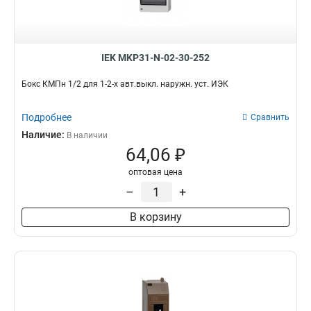
18
10
Для счетчиков
8
24
10
Серии
36
95
ЩРН
59
38
4
IEK MKP31-N-02-30-252
ЩРУ
1
48
0
ВРУ
54
Бокс КМПн 1/2 для 1-2-х авт.выкл. наружн. уст. ИЭК
54
5
ЩРУН
15
72
1
ПР
0
Подробнее
Сравнить
74
40
ШРС
0
Наличие:
В наличии
ОЩВ
5
64,06 ₽
ЯРП
3
оптовая цена
ЯТП
20
–
+
КСРМ
0
ЩРВ
46
В корзину
ЩУ
5
ЩЭ
22
ЩУРВ
5
ЩМП
77