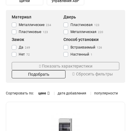
щитки
управления АВР
Материал
Дверь
Металлические
Пластиковая
234
123
Пластиковые
Металлическая
123
220
Замок
Способ установки
Да
Встраиваемый
249
126
Нет
Настенный
72
1
Навесной
247
Показать характеристики
Степень защиты
Количество модулей
Сбросить фильтры
Подобрать
IP30
2
14
8
IP31
4
115
14
IP41
6
80
14
Сортировать по:
цене
дате добавления
популярности
IP54
8
93
6
IP55
10
10
10
IP65
12
Тип
Монтаж
20
13
14
0
Распределительный
Внутренний
182
331
16
0
Для автоматов
Уличный
141
106