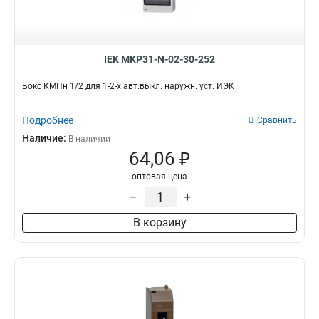
18
10
Для счетчиков
8
24
10
Серии
36
95
ЩРН
59
38
4
IEK MKP31-N-02-30-252
ЩРУ
1
48
0
ВРУ
54
Бокс КМПн 1/2 для 1-2-х авт.выкл. наружн. уст. ИЭК
54
5
ЩРУН
15
72
1
ПР
0
Подробнее
Сравнить
74
40
ШРС
0
Наличие:
В наличии
ОЩВ
5
64,06 ₽
ЯРП
3
оптовая цена
ЯТП
20
–
+
КСРМ
0
ЩРВ
46
В корзину
ЩУ
5
ЩЭ
22
ЩУРВ
5
ЩМП
77