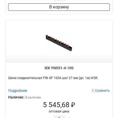
3х30х4000мм
2
В корзину
4х30х4000мм
2
4х40х4000мм
2
5х40х4000мм
2
5х50х4000мм
2
6х50х4000мм
2
6х60х4000мм
2
8х80х4000мм
2
10х120х4000мм
2
10х100х4000мм
2
IEK YNS51-4-100
Шина соединительная PIN 4Р 100А шаг 27 мм (дл. 1м) ИЭК
Подробнее
Сравнить
Наличие:
В наличии
5 545,68 ₽
оптовая цена