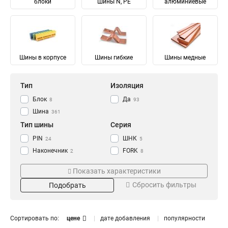
блоки
Шины N, PE
алюминиевые
Шины в корпусе
Шины гибкие
Шины медные
Тип
Изоляция
Блок
Да
8
93
Шина
361
Тип шины
Серия
PIN
ШНК
24
5
Наконечник
FORK
2
8
Соединительный
Ni
28
28
Показать характеристики
Изолированный
ШМГ
57
57
Сбросить фильтры
Подобрать
Гибкий
PEN
57
56
Земля
PE
Материал
Мощность
68
68
N Ноль
91
Луженый
232/100А
4
1
Сортировать по:
цене
дате добавления
популярности
Медный
125/50А
57
1