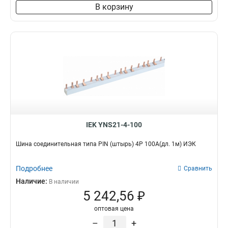
8х60х4000мм
1
В корзину
6х80х4000мм
1
6х40х4000мм
1
6х30х4000мм
1
5х60х4000мм
1
10х80х4000мм
1
10х60х4000мм
1
10х50х4000мм
1
10х30х4000мм
1
5х20х4000мм
1
IEK YNS21-4-100
5х30х4000мм
1
5х25х4000мм
1
Шина соединительная типа PIN (штырь) 4Р 100А(дл. 1м) ИЭК
4х25х4000мм
1
4х20х4000мм
1
Подробнее
Сравнить
3х40х4000мм
1
Наличие:
В наличии
3х16х4000мм
1
5 242,56 ₽
3х15х4000мм
2
оптовая цена
3х20х4000мм
2
–
+
3х25х4000мм
2