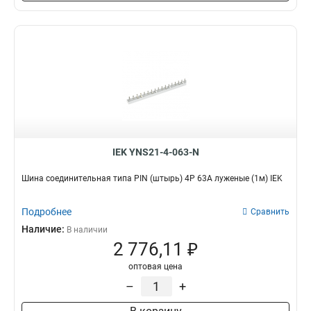
6x24x1мм
1
6x20x1мм
1
6x155x08мм
0
6x9x08мм
1
5x100x1мм
0
5x80x1мм
0
5x63x1мм
1
5x50x1мм
1
5x40x1мм
1
IEK YNS21-4-063-N
5x20x1мм
1
4x100x1мм
Шина соединительная типа PIN (штырь) 4P 63А луженые (1м) IEK
1
4x80x1мм
1
4x63x1мм
Подробнее
Сравнить
1
4x50x1мм
Наличие:
1
В наличии
2 776,11 ₽
4x40x1мм
1
4x32x1мм
1
оптовая цена
4x24x1мм
1
–
+
4x155x08мм
1
4x20x1мм
1