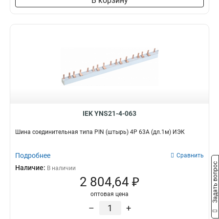
В корзину
3x50x1мм
1
3x80x1мм
1
3x63x1мм
1
3x40x1мм
1
3x32x1мм
1
3x24x1мм
1
3x9x08мм
1
2x40x1мм
1
2x32x1мм
1
IEK YNS21-4-063
2x24x1мм
1
8х32х1мм
1
Шина соединительная типа PIN (штырь) 4Р 63А (дл.1м) ИЭК
6х32х1мм
1
5х32х1мм
1
Подробнее
Сравнить
5х24х1мм
Задать вопрос
1
Наличие:
В наличии
3х20х1мм
1
2 804,64 ₽
2х20х1мм
1
оптовая цена
2х155х08мм
1
–
+
8х100х4000мм
1