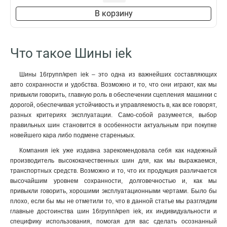
3х30х4000мм
2
В корзину
4х30х4000мм
2
4х40х4000мм
2
5х40х4000мм
2
Что такое Шины iek
5х50х4000мм
2
6х50х4000мм
2
Шины 16групп/креп iek – это одна из важнейших составляющих
6х60х4000мм
2
авто сохранности и удобства. Возможно и то, что они играют, как мы
8х80х4000мм
2
привыкли говорить, главную роль в обеспечении сцепления машинки с
дорогой, обеспечивая устойчивость и управляемость в, как все говорят,
10х120х4000мм
2
разных критериях эксплуатации. Само-собой разумеется, выбор
10х100х4000мм
2
правильных шин становится в особенности актуальным при покупке
новейшего кара либо подмене старенькых.
Компания iek уже издавна зарекомендовала себя как надежный
производитель высококачественных шин для, как мы выражаемся,
транспортных средств. Возможно и то, что их продукция различается
высочайшим уровнем сохранности, долговечностью и, как мы
привыкли говорить, хорошими эксплуатационными чертами. Было бы
плохо, если бы мы не отметили то, что в данной статье мы разглядим
главные достоинства шин 16групп/креп iek, их индивидуальности и
специфику использования, помогая для вас сделать осознанный