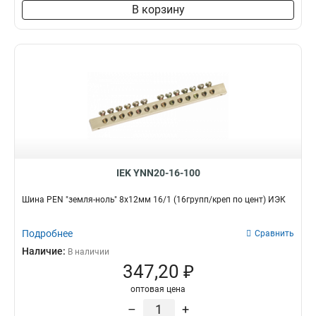
8х60х4000мм
1
В корзину
6х80х4000мм
1
6х40х4000мм
1
6х30х4000мм
1
5х60х4000мм
1
10х80х4000мм
1
10х60х4000мм
1
10х50х4000мм
1
10х30х4000мм
1
5х20х4000мм
1
IEK YNN20-16-100
5х30х4000мм
1
5х25х4000мм
1
Шина PEN "земля-ноль" 8х12мм 16/1 (16групп/креп по цент) ИЭК
4х25х4000мм
1
4х20х4000мм
1
Подробнее
Сравнить
3х40х4000мм
1
Наличие:
В наличии
3х16х4000мм
1
347,20 ₽
3х15х4000мм
2
оптовая цена
3х20х4000мм
2
–
+
3х25х4000мм
2