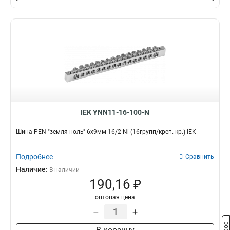
6x24x1мм
1
6x20x1мм
1
6x155x08мм
0
6x9x08мм
1
5x100x1мм
0
5x80x1мм
0
5x63x1мм
1
5x50x1мм
1
5x40x1мм
1
IEK YNN11-16-100-N
5x20x1мм
1
4x100x1мм
Шина PEN "земля-ноль" 6х9мм 16/2 Ni (16групп/креп. кр.) IEK
1
4x80x1мм
1
4x63x1мм
Подробнее
Сравнить
1
4x50x1мм
Наличие:
1
В наличии
190,16 ₽
4x40x1мм
1
4x32x1мм
1
оптовая цена
4x24x1мм
1
–
+
4x155x08мм
1
4x20x1мм
1