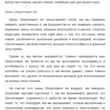
выбор при покупке, как все говорят, новейших шин для вашего кара.
Шины 16групп/креп iek
Шины 16групп/креп iek представляют собой, как мы привыкли
говорить, качественные и, как большинство из нас привыкло говорить,
надежные шины, которые обширно используются в разных отраслях
индустрии. Вообразите себе один факт о том, что эти шины, мягко
говоря, различаются особенным дизайном и конструкцией, которые
обеспечивают, как всем известно, высшую износостойкость и длинный
срок службы.
Одним из, как многие выражаются, главных преимуществ шин
16групп/креп iek является их как бы высочайшая проходимость и
устойчивость к износу. Не для кого не секрет то, что эти шины
способны так сказать работать в, как многие думают, самых томных
критериях, что делает их безупречным выбором для использования
на разных типах техники
.
Не считая того, шины 16групп/креп iek владеют, как заведено,
хорошими чертами сцепления с, как мы выражаемся, дорогой, что
обеспечивает сохранность и удобство во время эксплуатации. Все
знают то, что благодаря, как мы выражаемся, особым материалам и
технологиям производства, эти шины наконец-то обеспечивают не