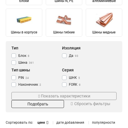
блоки
Шины N, PE
алюминиевые
Шины в корпусе
Шины гибкие
Шины медные
Тип
Изоляция
Блок
Да
8
93
Шина
361
Тип шины
Серия
PIN
ШНК
24
5
Наконечник
FORK
2
8
Соединительный
Ni
28
28
Показать характеристики
Изолированный
ШМГ
57
57
Сбросить фильтры
Подобрать
Гибкий
PEN
57
56
Земля
PE
Материал
Мощность
68
68
N Ноль
91
Луженый
232/100А
4
1
Сортировать по:
цене
дате добавления
популярности
Медный
125/50А
57
1