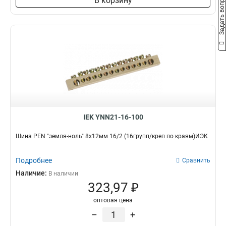
Задать вопрос
В корзину
3x50x1мм
1
3x80x1мм
1
3x63x1мм
1
3x40x1мм
1
3x32x1мм
1
3x24x1мм
1
3x9x08мм
1
2x40x1мм
1
2x32x1мм
1
IEK YNN21-16-100
2x24x1мм
1
8х32х1мм
1
Шина PEN "земля-ноль" 8х12мм 16/2 (16групп/креп по краям)ИЭК
6х32х1мм
1
5х32х1мм
1
Подробнее
Сравнить
5х24х1мм
1
Наличие:
В наличии
3х20х1мм
1
323,97 ₽
2х20х1мм
1
оптовая цена
2х155х08мм
1
–
+
8х100х4000мм
1