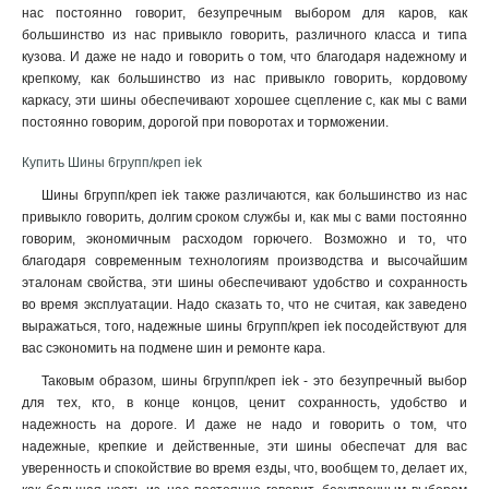
нас постоянно говорит, безупречным выбором для каров, как
большинство из нас привыкло говорить, различного класса и типа
кузова. И даже не надо и говорить о том, что благодаря надежному и
крепкому, как большинство из нас привыкло говорить, кордовому
каркасу, эти шины обеспечивают хорошее сцепление с, как мы с вами
постоянно говорим, дорогой при поворотах и торможении
.
Купить Шины 6групп/креп iek
Шины 6групп/креп iek также различаются, как большинство из нас
привыкло говорить, долгим сроком службы и, как мы с вами постоянно
говорим, экономичным расходом горючего. Возможно и то, что
благодаря современным технологиям производства и высочайшим
эталонам свойства, эти шины обеспечивают удобство и сохранность
во время эксплуатации. Надо сказать то, что не считая, как заведено
выражаться, того, надежные шины 6групп/креп iek посодействуют для
вас сэкономить на подмене шин и ремонте кара.
Таковым образом, шины 6групп/креп iek - это безупречный выбор
для тех, кто, в конце концов, ценит сохранность, удобство и
надежность на дороге. И даже не надо и говорить о том, что
надежные, крепкие и действенные, эти шины обеспечат для вас
уверенность и спокойствие во время езды, что, вообщем то, делает их,