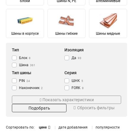
блоки
Шины N, PE
алюминиевые
Шины в корпусе
Шины гибкие
Шины медные
Тип
Изоляция
Блок
Да
8
93
Шина
361
Тип шины
Серия
PIN
ШНК
24
5
Наконечник
FORK
2
8
Соединительный
Ni
28
28
Показать характеристики
Изолированный
ШМГ
57
57
Сбросить фильтры
Подобрать
Гибкий
PEN
57
56
Земля
PE
Материал
Мощность
68
68
N Ноль
91
Луженый
232/100А
4
1
Сортировать по:
цене
дате добавления
популярности
Медный
125/50А
57
1