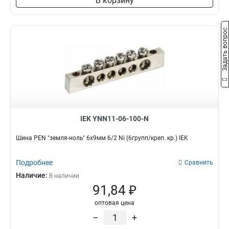
В корзину
3x50x1мм
1
3x80x1мм
1
Задать вопрос
3x63x1мм
1
3x40x1мм
1
3x32x1мм
1
3x24x1мм
1
3x9x08мм
1
2x40x1мм
1
2x32x1мм
1
IEK YNN11-06-100-N
2x24x1мм
1
8х32х1мм
1
Шина PEN "земля-ноль" 6х9мм 6/2 Ni (6групп/креп. кр.) IEK
6х32х1мм
1
5х32х1мм
1
Подробнее
Сравнить
5х24х1мм
1
Наличие:
В наличии
3х20х1мм
1
91,84 ₽
2х20х1мм
1
оптовая цена
2х155х08мм
1
–
+
8х100х4000мм
1