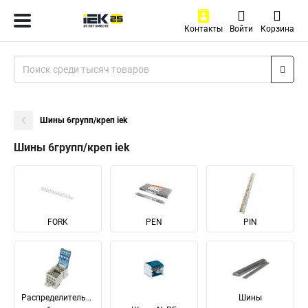
Контакты
Войти
Корзина
Шины 6групп/креп iek
Шины 6групп/креп iek
FORK
PEN
PIN
Распределительные
Шины