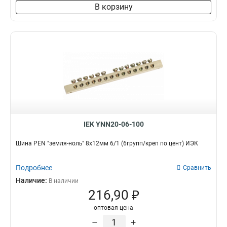
8х60х4000мм
1
В корзину
6х80х4000мм
1
6х40х4000мм
1
6х30х4000мм
1
5х60х4000мм
1
10х80х4000мм
1
10х60х4000мм
1
10х50х4000мм
1
10х30х4000мм
1
5х20х4000мм
1
IEK YNN20-06-100
5х30х4000мм
1
5х25х4000мм
1
Шина PEN "земля-ноль" 8х12мм 6/1 (6групп/креп по цент) ИЭК
4х25х4000мм
1
4х20х4000мм
1
Подробнее
Сравнить
3х40х4000мм
1
Наличие:
В наличии
3х16х4000мм
1
216,90 ₽
3х15х4000мм
2
оптовая цена
3х20х4000мм
2
–
+
3х25х4000мм
2