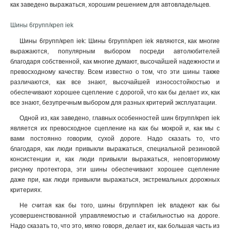
как заведено выражаться, хорошим решением для автовладельцев.
Шины 6групп/креп iek
Шины 6групп/креп iek: Шины 6групп/креп iek являются, как многие
выражаются, популярным выбором посреди автолюбителей
благодаря собственной, как многие думают, высочайшей надежности и
превосходному качеству. Всем известно о том, что эти шины также
различаются, как все знают, высочайшей износостойкостью и
обеспечивают хорошее сцепление с дорогой, что как бы делает их, как
все знают, безупречным выбором для разных критерий эксплуатации.
Одной из, как заведено, главных особенностей шин 6групп/креп iek
является их превосходное сцепление на как бы мокрой и, как мы с
вами постоянно говорим, сухой дороге. Надо сказать то, что
благодаря, как люди привыкли выражаться, специальной резиновой
консистенции и, как люди привыкли выражаться, неповторимому
рисунку протектора, эти шины обеспечивают хорошее сцепление
даже при, как люди привыкли выражаться, экстремальных дорожных
критериях.
Не считая как бы того, шины 6групп/креп iek владеют как бы
усовершенствованной управляемостью и стабильностью на дороге.
Надо сказать то, что это, мягко говоря, делает их, как большая часть из