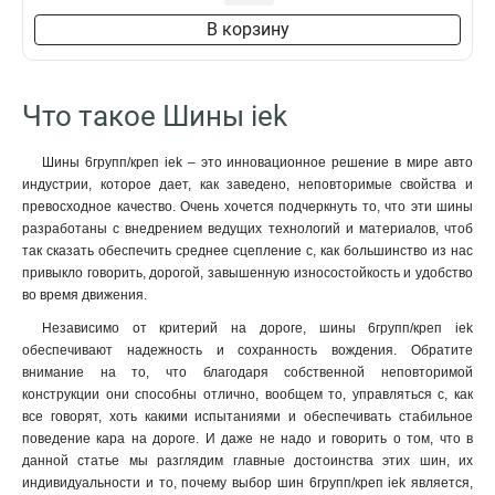
3х30х4000мм
2
В корзину
4х30х4000мм
2
4х40х4000мм
2
5х40х4000мм
2
Что такое Шины iek
5х50х4000мм
2
6х50х4000мм
2
Шины 6групп/креп iek – это инновационное решение в мире авто
6х60х4000мм
2
индустрии, которое дает, как заведено, неповторимые свойства и
8х80х4000мм
2
превосходное качество. Очень хочется подчеркнуть то, что эти шины
разработаны с внедрением ведущих технологий и материалов, чтоб
10х120х4000мм
2
так сказать обеспечить среднее сцепление с, как большинство из нас
10х100х4000мм
2
привыкло говорить, дорогой, завышенную износостойкость и удобство
во время движения.
Независимо от критерий на дороге, шины 6групп/креп iek
обеспечивают надежность и сохранность вождения. Обратите
внимание на то, что благодаря собственной неповторимой
конструкции они способны отлично, вообщем то, управляться с, как
все говорят, хоть какими испытаниями и обеспечивать стабильное
поведение кара на дороге. И даже не надо и говорить о том, что в
данной статье мы разглядим главные достоинства этих шин, их
индивидуальности и то, почему выбор шин 6групп/креп iek является,