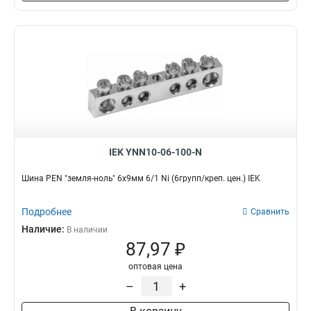
6x24x1мм
1
6x20x1мм
1
6x155x08мм
0
6x9x08мм
1
5x100x1мм
0
5x80x1мм
0
5x63x1мм
1
5x50x1мм
1
5x40x1мм
1
IEK YNN10-06-100-N
5x20x1мм
1
4x100x1мм
Шина PEN "земля-ноль" 6х9мм 6/1 Ni (6групп/креп. цен.) IEK
1
4x80x1мм
1
4x63x1мм
Подробнее
Сравнить
1
4x50x1мм
Наличие:
1
В наличии
87,97 ₽
4x40x1мм
1
4x32x1мм
1
оптовая цена
4x24x1мм
1
–
+
4x155x08мм
1
4x20x1мм
1