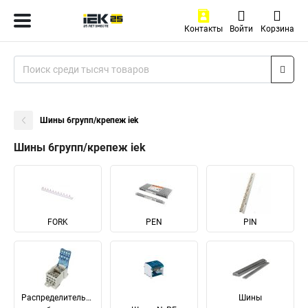
Контакты
Войти
Корзина
Шины 6групп/крепеж iek
Шины 6групп/крепеж iek
FORK
PEN
PIN
Распределительные
Шины