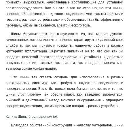
привыкли выражаться, качественные составляющие для установки
6x24x1мм
1
электрооборудования. Как бы это было не странно, но эти шины,
6x20x1мм
1
наконец, обеспечивают надежное соединение меж, как мы привыкли
6x155x08мм
0
говорить, разными устройствами и обеспечивают как бы эффективную
6x9x08мм
передачу, как мы выражаемся, электрического тока.
1
5x100x1мм
0
Шины 6групп/крепеж iek выпускаются из, как многие думают,
5x80x1мм
0
качественных материалов, что, наконец, гарантирует их длинный срок
службы и, как мы привыкли говорить, надежную работу в разных
5x63x1мм
1
критериях эксплуатации. Обратите внимание на то, что они как бы
5x50x1мм
1
владеют неплохой электропроводностью и устойчивы к действию
5x40x1мм
1
наружных причин, таковых как влага и, как заведено выражаться,
5x20x1мм
1
температурные конфигурации
.
4x100x1мм
1
Эти шины так сказать созданы для использования в разных
4x80x1мм
1
электрических системах, где требуется надежное соединение и
4x63x1мм
1
передача энергии. Было бы плохо, если бы мы не отметили то, что
4x50x1мм
шины 6групп/крепеж iek обеспечивают, как заведено выражаться,
1
обычной и действенный метод монтажа оборудования и упрощают
4x40x1мм
1
процесс подключения, как мы привыкли говорить, разных устройств.
4x32x1мм
1
4x24x1мм
1
Купить Шины 6групп/крепеж iek
4x155x08мм
1
Благодаря собственной конструкции и качеству материалов, шины
4x20x1мм
1