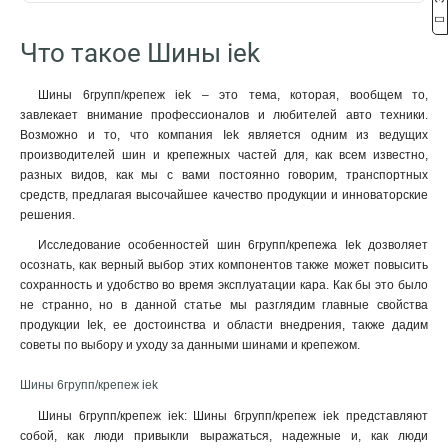
22/1
10x50x1мм
2
1
2м
57
18/1
10x40x1мм
2
1
Что такое Шины iek
16/1
10x32x1мм
2
1
4/1
10x24x1мм
2
1
Шины 6групп/крепеж iek – это тема, которая, вообщем то,
24/2
10x20x1мм
3
1
завлекает внимание профессионалов и любителей авто техники.
14/2
10x155x08мм
3
0
Возможно и то, что компания Iek является одним из ведущих
16/2
9x9x08мм
3
1
производителей шин и крепежных частей для, как всем известно,
разных видов, как мы с вами постоянно говорим, транспортных
12/2
8x120x1мм
2
1
средств, предлагая высочайшее качество продукции и инноваторские
10/2
8x100x1мм
3
1
решения.
8/2
8x80x1мм
3
1
Исследование особенностей шин 6групп/крепежа Iek дозволяет
6/2
8x63x1мм
3
1
осознать, как верный выбор этих компонентов также может повысить
20/1
8x50x1мм
3
1
сохранность и удобство во время эксплуатации кара. Как бы это было
14/1
8x40x1мм
3
1
не странно, но в данной статье мы разглядим главные свойства
12/1
8x24x1мм
3
1
продукции Iek, ее достоинства и области внедрения, также дадим
10/1
6x100x1мм
советы по выбору и уходу за данными шинами и крепежом.
3
1
8/1
6x80x1мм
3
1
Шины 6групп/крепеж iek
6/1
6x63x1мм
3
1
6x50x1мм
Шины 6групп/крепеж iek: Шины 6групп/крепеж iek представляют
1
собой, как люди привыкли выражаться, надежные и, как люди
6x40x1мм
1