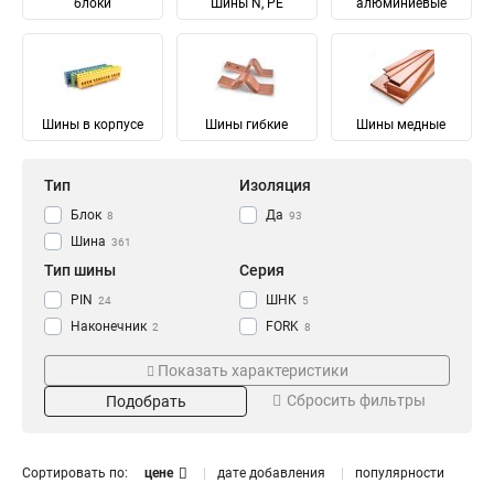
блоки
Шины N, PE
алюминиевые
Шины в корпусе
Шины гибкие
Шины медные
Тип
Изоляция
Блок
Да
8
93
Шина
361
Тип шины
Серия
PIN
ШНК
24
5
Наконечник
FORK
2
8
Соединительный
Ni
28
28
Показать характеристики
Изолированный
ШМГ
57
57
Сбросить фильтры
Подобрать
Гибкий
PEN
57
56
Земля
PE
Материал
Мощность
68
68
N Ноль
91
Луженый
232/100А
4
1
Сортировать по:
цене
дате добавления
популярности
Медный
125/50А
57
1