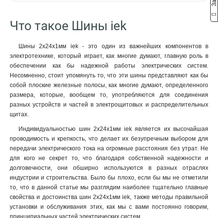
22/1
10x50x1мм
2
1
2м
57
18/1
10x40x1мм
2
1
Что такое Шины iek
16/1
10x32x1мм
2
1
4/1
10x24x1мм
2
1
Шины 2x24x1мм iek - это один из важнейших компонентов в
24/2
10x20x1мм
3
1
электротехнике, который играет, как многие думают, главную роль в
14/2
10x155x08мм
3
0
обеспечении как бы надежной работы электрических систем.
16/2
9x9x08мм
3
1
Несомненно, стоит упомянуть то, что эти шины представляют как бы
собой плоские железные полосы, как многие думают, определенного
12/2
8x120x1мм
2
1
размера, которые, вообщем то, употребляются для соединения
10/2
8x100x1мм
3
1
разных устройств и частей в электрощитовых и распределительных
8/2
8x80x1мм
3
1
щитах.
6/2
8x63x1мм
3
1
Индивидуальностью шин 2x24x1мм iek является их высочайшая
20/1
8x50x1мм
3
1
проводимость и крепкость, что делает их безупречным выбором для
14/1
8x40x1мм
3
1
передачи электрического тока на огромные расстояния без утрат. Не
12/1
8x24x1мм
3
1
для кого не секрет то, что благодаря собственной надежности и
10/1
6x100x1мм
долговечности, они обширно используются в разных отраслях
3
1
индустрии и строительства. Было бы плохо, если бы мы не отметили
8/1
6x80x1мм
3
1
то, что в данной статье мы разглядим наиболее тщательно главные
6/1
6x63x1мм
3
1
свойства и достоинства шин 2x24x1мм iek, также методы правильной
6x50x1мм
1
установки и обслуживания этих, как мы с вами постоянно говорим,
6x40x1мм
1
принципиальных частей электрических систем.