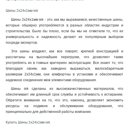
6x24x1мм
1
Шины 2x24x1мм iek
6x20x1мм
1
6x155x08мм
0
Шины 2x24x1мм iek - это, как мы выражаемся, качественные шины,
6x9x08мм
которые обширно употребляются в разных областях индустрии и
1
строительства. Было бы плохо, если бы мы не отметили то, что их
5x100x1мм
0
универсальность и надежность делают их популярным выбором
5x80x1мм
0
посреди экспертов.
5x63x1мм
1
Эти шины владеют, как все говорят, крепкой конструкцией и
5x50x1мм
1
рассчитаны на высочайшие перегрузки, что дозволяет также
5x40x1мм
1
употреблять их в томных критериях эксплуатации. Все знают то, что
5x20x1мм
1
благодаря своим, как заведено выражаться, малогабаритным
4x100x1мм
1
размерам 2x24x1мм, они комфортны в установке и обеспечивают
надежное соединение меж элементами оборудования
.
4x80x1мм
1
4x63x1мм
1
Шины iek сделаны из высококачественных материалов, что
4x50x1мм
обеспечивает им длинный срок службы и устойчивость к истиранию.
1
Обратите внимание на то, что это, наконец, дозволяет экономить
4x40x1мм
1
ресурсы на подмене и обслуживании оборудования, что
4x32x1мм
1
принципиально для действенной работы компании.
4x24x1мм
1
4x155x08мм
Купить Шины 2x24x1мм iek
1
4x20x1мм
1