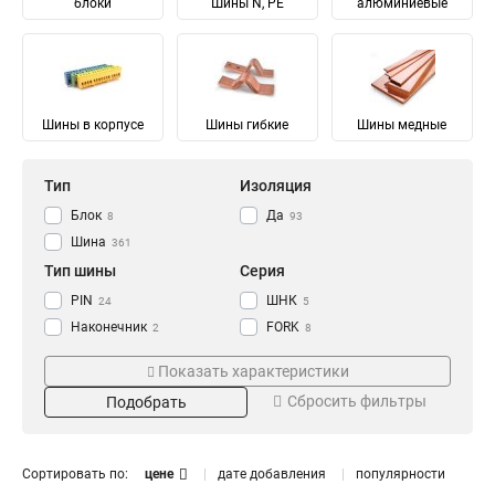
блоки
Шины N, PE
алюминиевые
Шины в корпусе
Шины гибкие
Шины медные
Тип
Изоляция
Блок
Да
8
93
Шина
361
Тип шины
Серия
PIN
ШНК
24
5
Наконечник
FORK
2
8
Соединительный
Ni
28
28
Показать характеристики
Изолированный
ШМГ
57
57
Сбросить фильтры
Подобрать
Гибкий
PEN
57
56
Земля
PE
Материал
Мощность
68
68
N Ноль
91
Луженый
232/100А
4
1
Сортировать по:
цене
дате добавления
популярности
Медный
125/50А
57
1