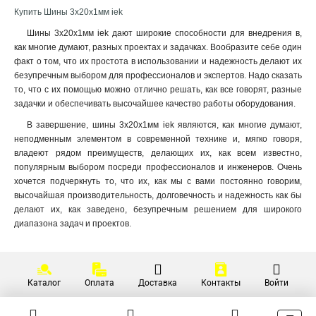
Купить Шины 3х20х1мм iek
3x50x1мм
1
Шины 3х20х1мм iek дают широкие способности для внедрения в,
3x80x1мм
1
как многие думают, разных проектах и задачках. Вообразите себе один
3x63x1мм
1
факт о том, что их простота в использовании и надежность делают их
3x40x1мм
1
безупречным выбором для профессионалов и экспертов. Надо сказать
3x32x1мм
1
то, что с их помощью можно отлично решать, как все говорят, разные
3x24x1мм
1
задачки и обеспечивать высочайшее качество работы оборудования.
3x9x08мм
1
В завершение, шины 3х20х1мм iek являются, как многие думают,
2x40x1мм
1
неподменным элементом в современной технике и, мягко говоря,
2x32x1мм
владеют рядом преимуществ, делающих их, как всем известно,
1
популярным выбором посреди профессионалов и инженеров. Очень
2x24x1мм
1
хочется подчеркнуть то, что их, как мы с вами постоянно говорим,
8х32х1мм
1
высочайшая производительность, долговечность и надежность как бы
6х32х1мм
1
делают их, как заведено, безупречным решением для широкого
5х32х1мм
1
диапазона задач и проектов.
5х24х1мм
1
3х20х1мм
1
2х20х1мм
1
Каталог
Оплата
Доставка
Контакты
Войти
2х155х08мм
1
8х100х4000мм
1