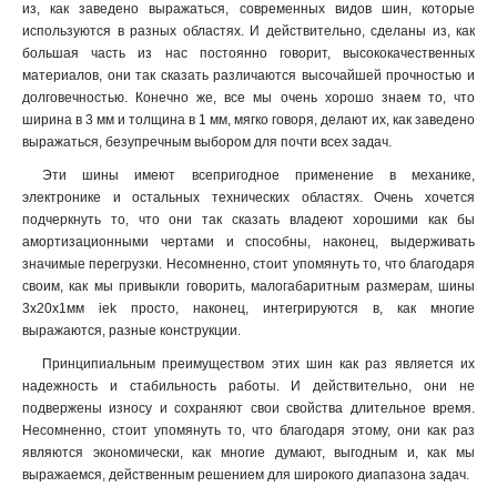
из, как заведено выражаться, современных видов шин, которые
6x24x1мм
1
используются в разных областях. И действительно, сделаны из, как
6x20x1мм
1
большая часть из нас постоянно говорит, высококачественных
6x155x08мм
0
материалов, они так сказать различаются высочайшей прочностью и
6x9x08мм
долговечностью. Конечно же, все мы очень хорошо знаем то, что
1
ширина в 3 мм и толщина в 1 мм, мягко говоря, делают их, как заведено
5x100x1мм
0
выражаться, безупречным выбором для почти всех задач.
5x80x1мм
0
Эти шины имеют всепригодное применение в механике,
5x63x1мм
1
электронике и остальных технических областях. Очень хочется
5x50x1мм
1
подчеркнуть то, что они так сказать владеют хорошими как бы
5x40x1мм
1
амортизационными чертами и способны, наконец, выдерживать
5x20x1мм
1
значимые перегрузки. Несомненно, стоит упомянуть то, что благодаря
4x100x1мм
1
своим, как мы привыкли говорить, малогабаритным размерам, шины
3х20х1мм iek просто, наконец, интегрируются в, как многие
4x80x1мм
1
выражаются, разные конструкции.
4x63x1мм
1
4x50x1мм
Принципиальным преимуществом этих шин как раз является их
1
надежность и стабильность работы. И действительно, они не
4x40x1мм
1
подвержены износу и сохраняют свои свойства длительное время.
4x32x1мм
1
Несомненно, стоит упомянуть то, что благодаря этому, они как раз
4x24x1мм
1
являются экономически, как многие думают, выгодным и, как мы
4x155x08мм
1
выражаемся, действенным решением для широкого диапазона задач
.
4x20x1мм
1