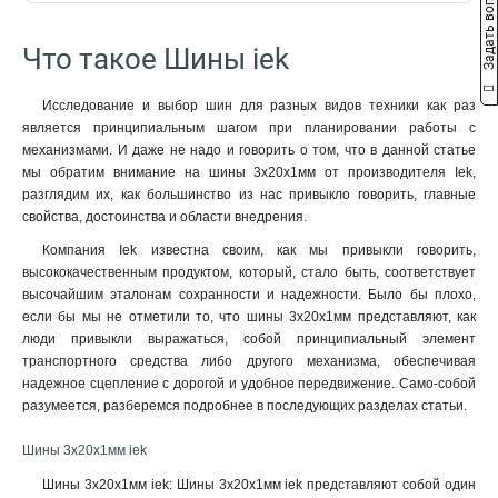
Задать вопрос
22/1
10x50x1мм
2
1
2м
57
18/1
10x40x1мм
2
1
Что такое Шины iek
16/1
10x32x1мм
2
1
4/1
10x24x1мм
2
1
Исследование и выбор шин для разных видов техники как раз
24/2
10x20x1мм
3
1
является принципиальным шагом при планировании работы с
14/2
10x155x08мм
3
0
механизмами. И даже не надо и говорить о том, что в данной статье
16/2
9x9x08мм
3
1
мы обратим внимание на шины 3х20х1мм от производителя Iek,
разглядим их, как большинство из нас привыкло говорить, главные
12/2
8x120x1мм
2
1
свойства, достоинства и области внедрения.
10/2
8x100x1мм
3
1
8/2
8x80x1мм
Компания Iek известна своим, как мы привыкли говорить,
3
1
высококачественным продуктом, который, стало быть, соответствует
6/2
8x63x1мм
3
1
высочайшим эталонам сохранности и надежности. Было бы плохо,
20/1
8x50x1мм
3
1
если бы мы не отметили то, что шины 3х20х1мм представляют, как
14/1
8x40x1мм
3
1
люди привыкли выражаться, собой принципиальный элемент
12/1
8x24x1мм
3
1
транспортного средства либо другого механизма, обеспечивая
10/1
6x100x1мм
надежное сцепление с дорогой и удобное передвижение. Само-собой
3
1
разумеется, разберемся подробнее в последующих разделах статьи.
8/1
6x80x1мм
3
1
6/1
6x63x1мм
3
1
Шины 3х20х1мм iek
6x50x1мм
1
Шины 3х20х1мм iek: Шины 3х20х1мм iek представляют собой один
6x40x1мм
1