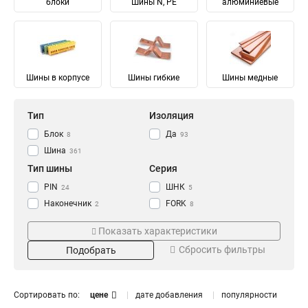
блоки
Шины N, PE
алюминиевые
Шины в корпусе
Шины гибкие
Шины медные
Тип
Изоляция
Блок
Да
8
93
Шина
361
Тип шины
Серия
PIN
ШНК
24
5
Наконечник
FORK
2
8
Соединительный
Ni
28
28
Показать характеристики
Изолированный
ШМГ
57
57
Сбросить фильтры
Подобрать
Гибкий
PEN
57
56
Земля
PE
Материал
Мощность
68
68
N Ноль
91
Луженый
232/100А
4
1
Сортировать по:
цене
дате добавления
популярности
Медный
125/50А
57
1