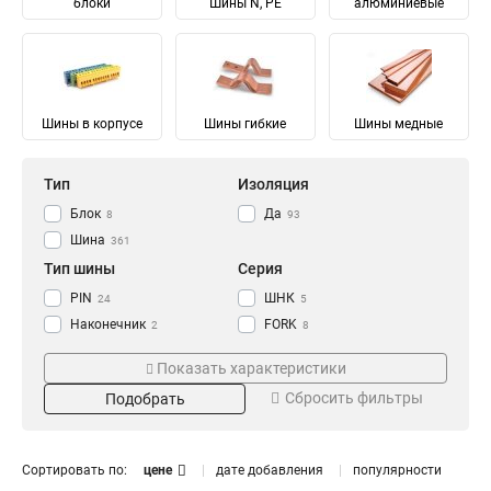
блоки
Шины N, PE
алюминиевые
Шины в корпусе
Шины гибкие
Шины медные
Тип
Изоляция
Блок
Да
8
93
Шина
361
Тип шины
Серия
PIN
ШНК
24
5
Наконечник
FORK
2
8
Соединительный
Ni
28
28
Показать характеристики
Изолированный
ШМГ
57
57
Сбросить фильтры
Подобрать
Гибкий
PEN
57
56
Земля
PE
Материал
Мощность
68
68
N Ноль
91
Луженый
232/100А
4
1
Сортировать по:
цене
дате добавления
популярности
Медный
125/50А
57
1