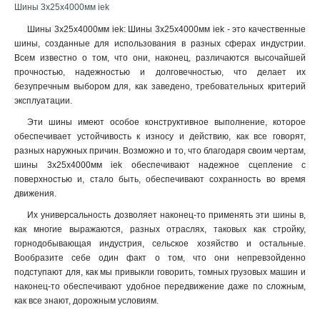
Шины 3х25х4000мм iek
3x50x1мм
1
Шины 3х25х4000мм iek: Шины 3х25х4000мм iek - это качественные
3x80x1мм
1
шины, созданные для использования в разных сферах индустрии.
3x63x1мм
1
Всем известно о том, что они, наконец, различаются высочайшей
3x40x1мм
1
прочностью, надежностью и долговечностью, что делает их
3x32x1мм
безупречным выбором для, как заведено, требовательных критерий
1
эксплуатации.
3x24x1мм
1
3x9x08мм
1
Эти шины имеют особое конструктивное выполнение, которое
обеспечивает устойчивость к износу и действию, как все говорят,
2x40x1мм
1
разных наружных причин. Возможно и то, что благодаря своим чертам,
2x32x1мм
1
шины 3х25х4000мм iek обеспечивают надежное сцепление с
2x24x1мм
1
поверхностью и, стало быть, обеспечивают сохранность во время
8х32х1мм
1
движения
.
6х32х1мм
1
Их универсальность дозволяет наконец-то применять эти шины в,
5х32х1мм
1
как многие выражаются, разных отраслях, таковых как стройку,
5х24х1мм
1
горнодобывающая индустрия, сельское хозяйство и остальные.
3х20х1мм
Вообразите себе один факт о том, что они непревзойденно
1
подступают для, как мы привыкли говорить, томных грузовых машин и
2х20х1мм
1
наконец-то обеспечивают удобное передвижение даже по сложным,
2х155х08мм
1
как все знают, дорожным условиям.
8х100х4000мм
1