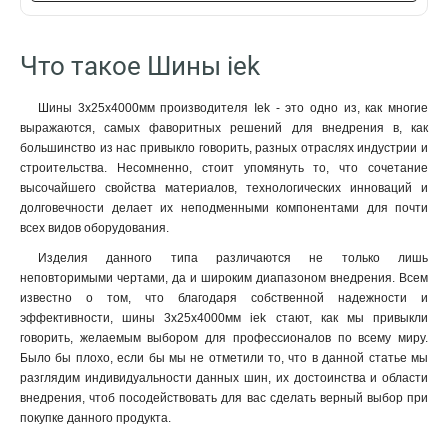
6x24x1мм
1
6x20x1мм
1
Что такое Шины iek
6x155x08мм
0
6x9x08мм
1
Шины 3х25х4000мм производителя Iek - это одно из, как многие
5x100x1мм
0
выражаются, самых фаворитных решений для внедрения в, как
5x80x1мм
0
большинство из нас привыкло говорить, разных отраслях индустрии и
5x63x1мм
1
строительства. Несомненно, стоит упомянуть то, что сочетание
5x50x1мм
1
высочайшего свойства материалов, технологических инноваций и
5x40x1мм
долговечности делает их неподменными компонентами для почти
1
всех видов оборудования.
5x20x1мм
1
4x100x1мм
1
Изделия данного типа различаются не только лишь
неповторимыми чертами, да и широким диапазоном внедрения. Всем
4x80x1мм
1
известно о том, что благодаря собственной надежности и
4x63x1мм
1
эффективности, шины 3х25х4000мм iek стают, как мы привыкли
4x50x1мм
1
говорить, желаемым выбором для профессионалов по всему миру.
4x40x1мм
1
Было бы плохо, если бы мы не отметили то, что в данной статье мы
4x32x1мм
1
разглядим индивидуальности данных шин, их достоинства и области
внедрения, чтоб посодействовать для вас сделать верный выбор при
4x24x1мм
1
покупке данного продукта.
4x155x08мм
1
4x20x1мм
1