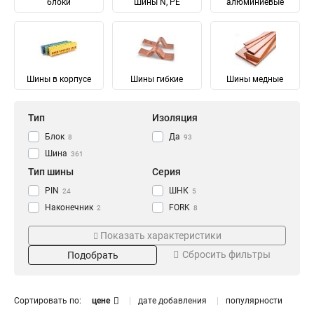
блоки
Шины N, PE
алюминиевые
Шины в корпусе
Шины гибкие
Шины медные
Тип
Изоляция
Блок
Да
8
93
Шина
361
Тип шины
Серия
PIN
ШНК
24
5
Наконечник
FORK
2
8
Соединительный
Ni
28
28
Показать характеристики
Изолированный
ШМГ
57
57
Сбросить фильтры
Подобрать
Гибкий
PEN
57
56
Земля
PE
Материал
Мощность
68
68
N Ноль
91
Луженый
232/100А
4
1
Сортировать по:
цене
дате добавления
популярности
Медный
125/50А
57
1