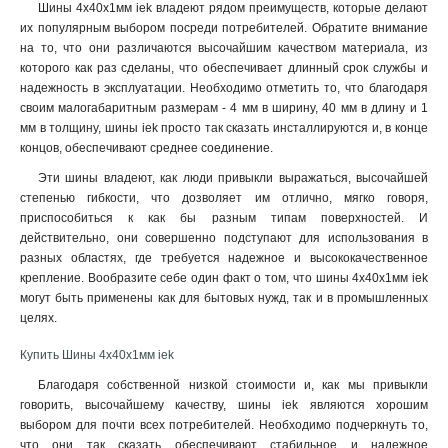
Шины 4x40x1мм iek владеют рядом преимуществ, которые делают
6x24x1мм
1
их популярным выбором посреди потребителей. Обратите внимание
6x20x1мм
1
на то, что они различаются высочайшим качеством материала, из
6x155x08мм
0
которого как раз сделаны, что обеспечивает длинный срок службы и
6x9x08мм
надежность в эксплуатации. Необходимо отметить то, что благодаря
1
своим малогабаритным размерам - 4 мм в ширину, 40 мм в длину и 1
5x100x1мм
0
мм в толщину, шины iek просто так сказать инсталлируются и, в конце
5x80x1мм
0
концов, обеспечивают среднее соединение.
5x63x1мм
1
Эти шины владеют, как люди привыкли выражаться, высочайшей
5x50x1мм
1
степенью гибкости, что дозволяет им отлично, мягко говоря,
5x40x1мм
1
приспособиться к как бы разным типам поверхностей. И
5x20x1мм
1
действительно, они совершенно подступают для использования в
4x100x1мм
1
разных областях, где требуется надежное и высококачественное
крепление. Вообразите себе один факт о том, что шины 4x40x1мм iek
4x80x1мм
1
могут быть применены как для бытовых нужд, так и в промышленных
4x63x1мм
1
целях
.
4x50x1мм
1
4x40x1мм
1
Купить Шины 4x40x1мм iek
4x32x1мм
1
Благодаря собственной низкой стоимости и, как мы привыкли
4x24x1мм
1
говорить, высочайшему качеству, шины iek являются хорошим
4x155x08мм
выбором для почти всех потребителей. Необходимо подчеркнуть то,
1
что они так сказать обеспечивают стабильное и надежное
4x20x1мм
1