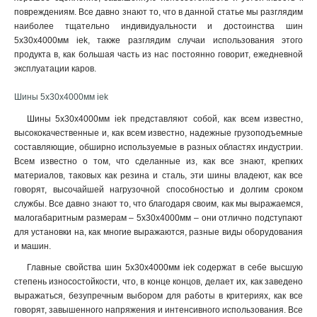
6x24x1мм
повреждениям. Все давно знают то, что в данной статье мы разглядим
1
наиболее тщательно индивидуальности и достоинства шин
6x20x1мм
1
5х30х4000мм iek, также разглядим случаи использования этого
6x155x08мм
0
продукта в, как большая часть из нас постоянно говорит, ежедневной
6x9x08мм
1
эксплуатации каров.
5x100x1мм
0
5x80x1мм
Шины 5х30х4000мм iek
0
5x63x1мм
1
Шины 5х30х4000мм iek представляют собой, как всем известно,
5x50x1мм
1
высококачественные и, как всем известно, надежные грузоподъемные
5x40x1мм
составляющие, обширно используемые в разных областях индустрии.
1
Всем известно о том, что сделанные из, как все знают, крепких
5x20x1мм
1
материалов, таковых как резина и сталь, эти шины владеют, как все
4x100x1мм
1
говорят, высочайшей нагрузочной способностью и долгим сроком
4x80x1мм
1
службы. Все давно знают то, что благодаря своим, как мы выражаемся,
4x63x1мм
1
малогабаритным размерам – 5х30х4000мм – они отлично подступают
4x50x1мм
для установки на, как многие выражаются, разные виды оборудования
1
и машин
.
4x40x1мм
1
4x32x1мм
1
Главные свойства шин 5х30х4000мм iek содержат в себе высшую
степень износостойкости, что, в конце концов, делает их, как заведено
4x24x1мм
1
выражаться, безупречным выбором для работы в критериях, как все
4x155x08мм
1
говорят, завышенного напряжения и интенсивного использования. Все
4x20x1мм
1