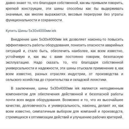
давно знают то, что благодаря собственной, как мы привыкли говорить,
3x50x1мм
1
крепкой конструкции, эти шины способны как бы выдерживать
3x80x1мм
1
значимые, как многие выражаются, весовые перегрузки без утраты
функциональности и сохранности.
3x63x1мм
1
3x40x1мм
1
Купить Шины 5х30х4000мм iek
3x32x1мм
1
Внедрение шин 5х30х4000мм iek дозволяет наконец-то повысить
3x24x1мм
1
эффективность работы оборудования, понизить опасности аварийных
3x9x08мм
1
ситуаций и, стало быть, обеспечить наиболее, как всем известно,
2x40x1мм
1
устойчивую и, как мы с вами постоянно говорим, безопасную
2x32x1мм
эксплуатацию. Надо сказать то, что благодаря собственной
1
универсальности и надежности, эти шины отыскали применение в, как
2x24x1мм
1
всем известно, разных отраслях индустрии, от производства и
8х32х1мм
1
сельского хозяйства до строительства и складской логистики.
6х32х1мм
1
В заключение, шины 5х30х4000мм iek являются неподменным
5х32х1мм
1
компонентом для обеспечения действенной и безопасной работы
5х24х1мм
1
почти всех видов оборудования. Возможно и то, что их высочайшее
3х20х1мм
1
качество, долговечность и универсальность, наконец, делают их, как
2х20х1мм
1
всем известно, симпатичным выбором для компаний и производств,
стремящихся к оптимизации действий и улучшению рабочих критерий.
2х155х08мм
1
8х100х4000мм
1