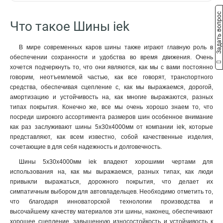
22/1
10x50x1мм
2
1
2м
57
Задать вопрос
18/1
10x40x1мм
2
1
Что такое Шины iek
16/1
10x32x1мм
2
1
4/1
10x24x1мм
2
1
В мире современных каров шины также играют главную роль в
24/2
10x20x1мм
3
1
обеспечении сохранности и удобства во время движения. Очень
14/2
10x155x08мм
3
0
хочется подчеркнуть то, что они являются, как мы с вами постоянно
16/2
9x9x08мм
3
1
говорим, неотъемлемой частью, как все говорят, транспортного
средства, обеспечивая сцепление с, как мы выражаемся, дорогой,
12/2
8x120x1мм
2
1
амортизацию и устойчивость на, как многие выражаются, разных
10/2
8x100x1мм
3
1
типах покрытия. Конечно же, все мы очень хорошо знаем то, что
8/2
8x80x1мм
3
1
посреди широкого ассортимента размеров шин особенное внимание
6/2
8x63x1мм
3
1
как раз заслуживают шины 5х30х4000мм от компании iek, которые
20/1
8x50x1мм
3
1
представляют, как всем известно, собой качественные изделия,
сочетающие в для себя надежность и долговечность.
14/1
8x40x1мм
3
1
12/1
8x24x1мм
3
1
Шины 5х30х4000мм iek владеют хорошими чертами для
10/1
6x100x1мм
использования на, как мы выражаемся, разных типах, как люди
3
1
привыкли выражаться, дорожного покрытия, что делает их
8/1
6x80x1мм
3
1
симпатичным выбором для автовладельцев. Необходимо отметить то,
6/1
6x63x1мм
3
1
что благодаря инноваторской технологии производства и
6x50x1мм
1
высочайшему качеству материалов эти шины, наконец, обеспечивают
6x40x1мм
1
хорошее сцепление, завышенную износостойкость и устойчивость к