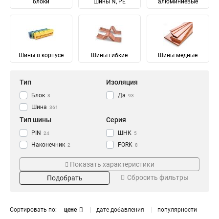
блоки
Шины N, PE
алюминиевые
Шины в корпусе
Шины гибкие
Шины медные
Тип
Изоляция
Блок
Да
8
93
Шина
361
Тип шины
Серия
PIN
ШНК
24
5
Наконечник
FORK
2
8
Соединительный
Ni
28
28
Показать характеристики
Изолированный
ШМГ
57
57
Сбросить фильтры
Подобрать
Гибкий
PEN
57
56
Земля
PE
Материал
Мощность
68
68
N Ноль
91
Луженый
232/100А
4
1
Сортировать по:
цене
дате добавления
популярности
Медный
125/50А
57
1