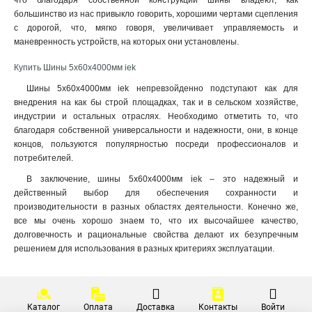
что благодаря собственной конструкции шины владеют, как
большинство из нас привыкло говорить, хорошими чертами сцепления
3x50x1мм
1
с дорогой, что, мягко говоря, увеличивает управляемость и
3x80x1мм
1
маневренность устройств, на которых они установлены.
3x63x1мм
1
3x40x1мм
Купить Шины 5х60х4000мм iek
1
3x32x1мм
1
Шины 5х60х4000мм iek непревзойденно подступают как для
3x24x1мм
1
внедрения на как бы строй площадках, так и в сельском хозяйстве,
индустрии и остальных отраслях. Необходимо отметить то, что
3x9x08мм
1
благодаря собственной универсальности и надежности, они, в конце
2x40x1мм
1
концов, пользуются популярностью посреди профессионалов и
2x32x1мм
1
потребителей.
2x24x1мм
1
В заключение, шины 5х60х4000мм iek – это надежный и
8х32х1мм
1
действенный выбор для обеспечения сохранности и
6х32х1мм
1
производительности в разных областях деятельности. Конечно же,
5х32х1мм
1
все мы очень хорошо знаем то, что их высочайшее качество,
5х24х1мм
долговечность и рациональные свойства делают их безупречным
1
решением для использования в разных критериях эксплуатации.
3х20х1мм
1
2х20х1мм
1
2х155х08мм
1
8х100х4000мм
1
Каталог
Оплата
Доставка
Контакты
Войти