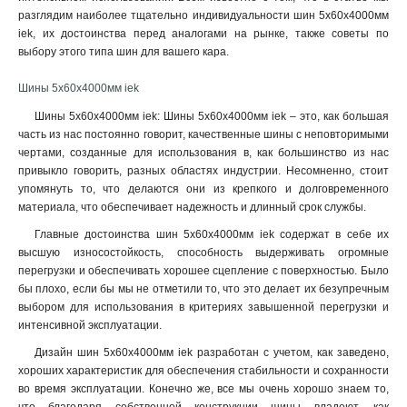
6x24x1мм
разглядим наиболее тщательно индивидуальности шин 5х60х4000мм
1
iek, их достоинства перед аналогами на рынке, также советы по
6x20x1мм
1
выбору этого типа шин для вашего кара.
6x155x08мм
0
6x9x08мм
1
Шины 5х60х4000мм iek
5x100x1мм
0
Шины 5х60х4000мм iek: Шины 5х60х4000мм iek – это, как большая
5x80x1мм
0
часть из нас постоянно говорит, качественные шины с неповторимыми
5x63x1мм
1
чертами, созданные для использования в, как большинство из нас
5x50x1мм
1
привыкло говорить, разных областях индустрии. Несомненно, стоит
5x40x1мм
упомянуть то, что делаются они из крепкого и долговременного
1
материала, что обеспечивает надежность и длинный срок службы.
5x20x1мм
1
4x100x1мм
1
Главные достоинства шин 5х60х4000мм iek содержат в себе их
высшую износостойкость, способность выдерживать огромные
4x80x1мм
1
перегрузки и обеспечивать хорошее сцепление с поверхностью. Было
4x63x1мм
1
бы плохо, если бы мы не отметили то, что это делает их безупречным
4x50x1мм
1
выбором для использования в критериях завышенной перегрузки и
4x40x1мм
1
интенсивной эксплуатации
.
4x32x1мм
1
Дизайн шин 5х60х4000мм iek разработан с учетом, как заведено,
4x24x1мм
1
хороших характеристик для обеспечения стабильности и сохранности
4x155x08мм
1
во время эксплуатации. Конечно же, все мы очень хорошо знаем то,
4x20x1мм
1