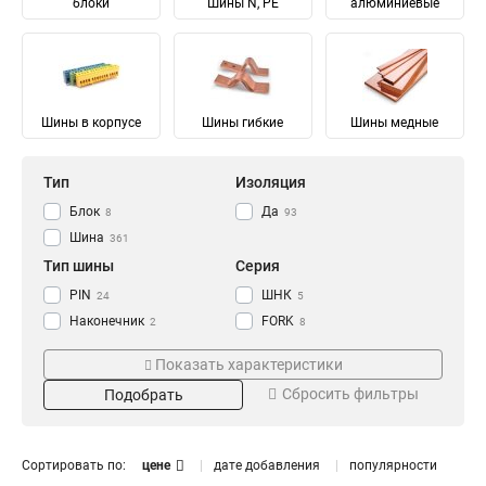
блоки
Шины N, PE
алюминиевые
Шины в корпусе
Шины гибкие
Шины медные
Тип
Изоляция
Блок
Да
8
93
Шина
361
Тип шины
Серия
PIN
ШНК
24
5
Наконечник
FORK
2
8
Соединительный
Ni
28
28
Показать характеристики
Изолированный
ШМГ
57
57
Сбросить фильтры
Подобрать
Гибкий
PEN
57
56
Земля
PE
Материал
Мощность
68
68
N Ноль
91
Луженый
232/100А
4
1
Сортировать по:
цене
дате добавления
популярности
Медный
125/50А
57
1