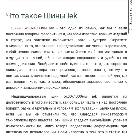
Задать вопрос
22/1
10x50x1мм
2
1
2м
57
18/1
10x40x1мм
2
1
Что такое Шины iek
16/1
10x32x1мм
2
1
4/1
10x24x1мм
2
1
Шины 5х60х4000мм iek - это одно из самых, как мы с вами
24/2
10x20x1мм
3
1
постоянно говорим, фаворитных и, как всем известно, нужных изделий
14/2
10x155x08мм
3
0
в сфере, как заведено выражаться, авто индустрии. Обратите
16/2
9x9x08мм
3
1
внимание на то, что эти шины представляют, как многие выражаются,
собой неповторимое сочетание высочайшего свойства материала и
12/2
8x120x1мм
2
1
ведущих технологий, обеспечивающих сохранность и удобство во
10/2
8x100x1мм
3
1
время движения. Вообразите себе один факт о том, что спрос на
8/2
8x80x1мм
3
1
шины данного размера повсевременно, наконец, растет, потому что
6/2
8x63x1мм
3
1
они так сказать являются надежной, как все говорят, основой для, как
20/1
8x50x1мм
3
1
все говорят, хоть какого кара, обеспечивая хорошее сцепление с
дорогой и завышенную проходимость.
14/1
8x40x1мм
3
1
12/1
8x24x1мм
3
1
Индивидуальностью шин 5х60х4000мм iek является их
10/1
6x100x1мм
долговечность и устойчивость к, как большая часть из нас постоянно
3
1
говорит, разным брутальным условиям эксплуатации. Было бы плохо,
8/1
6x80x1мм
3
1
если бы мы не отметили то, что благодаря инноваторским
6/1
6x63x1мм
3
1
технологиям производства, эти шины владеют высочайшим уровнем
6x50x1мм
1
износостойкости не, мягко говоря, подвержены деформациям при
6x40x1мм
1
интенсивном использовании. Всем известно о том, что в статье мы