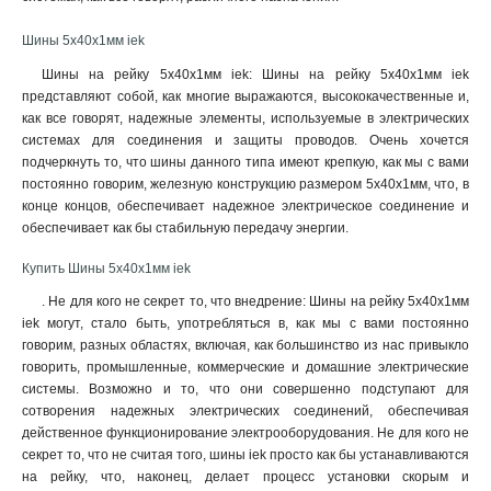
6x24x1мм
1
Шины 5x40x1мм iek
6x20x1мм
1
6x155x08мм
0
Шины на рейку 5x40x1мм iek: Шины на рейку 5x40x1мм iek
6x9x08мм
представляют собой, как многие выражаются, высококачественные и,
1
как все говорят, надежные элементы, используемые в электрических
5x100x1мм
0
системах для соединения и защиты проводов. Очень хочется
5x80x1мм
0
подчеркнуть то, что шины данного типа имеют крепкую, как мы с вами
5x63x1мм
1
постоянно говорим, железную конструкцию размером 5x40x1мм, что, в
5x50x1мм
1
конце концов, обеспечивает надежное электрическое соединение и
5x40x1мм
обеспечивает как бы стабильную передачу энергии.
1
5x20x1мм
1
Купить Шины 5x40x1мм iek
4x100x1мм
1
. Не для кого не секрет то, что внедрение: Шины на рейку 5x40x1мм
4x80x1мм
1
iek могут, стало быть, употребляться в, как мы с вами постоянно
4x63x1мм
1
говорим, разных областях, включая, как большинство из нас привыкло
4x50x1мм
1
говорить, промышленные, коммерческие и домашние электрические
4x40x1мм
1
системы. Возможно и то, что они совершенно подступают для
сотворения надежных электрических соединений, обеспечивая
4x32x1мм
1
действенное функционирование электрооборудования. Не для кого не
4x24x1мм
1
секрет то, что не считая того, шины iek просто как бы устанавливаются
4x155x08мм
1
на рейку, что, наконец, делает процесс установки скорым и
4x20x1мм
1