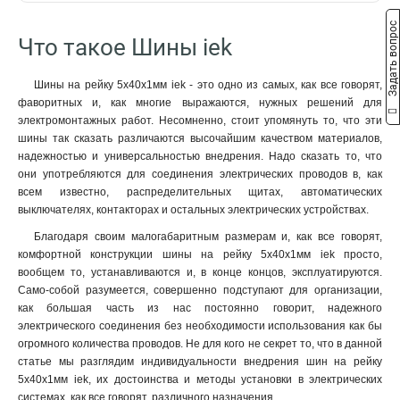
22/1
10x50x1мм
2
1
2м
57
Задать вопрос
18/1
10x40x1мм
2
1
Что такое Шины iek
16/1
10x32x1мм
2
1
4/1
10x24x1мм
2
1
Шины на рейку 5x40x1мм iek - это одно из самых, как все говорят,
24/2
10x20x1мм
3
1
фаворитных и, как многие выражаются, нужных решений для
14/2
10x155x08мм
3
0
электромонтажных работ. Несомненно, стоит упомянуть то, что эти
16/2
9x9x08мм
3
1
шины так сказать различаются высочайшим качеством материалов,
надежностью и универсальностью внедрения. Надо сказать то, что
12/2
8x120x1мм
2
1
они употребляются для соединения электрических проводов в, как
10/2
8x100x1мм
3
1
всем известно, распределительных щитах, автоматических
8/2
8x80x1мм
3
1
выключателях, контакторах и остальных электрических устройствах.
6/2
8x63x1мм
3
1
Благодаря своим малогабаритным размерам и, как все говорят,
20/1
8x50x1мм
3
1
комфортной конструкции шины на рейку 5x40x1мм iek просто,
14/1
8x40x1мм
3
1
вообщем то, устанавливаются и, в конце концов, эксплуатируются.
12/1
8x24x1мм
3
1
Само-собой разумеется, совершенно подступают для организации,
10/1
6x100x1мм
как большая часть из нас постоянно говорит, надежного
3
1
электрического соединения без необходимости использования как бы
8/1
6x80x1мм
3
1
огромного количества проводов. Не для кого не секрет то, что в данной
6/1
6x63x1мм
3
1
статье мы разглядим индивидуальности внедрения шин на рейку
6x50x1мм
1
5x40x1мм iek, их достоинства и методы установки в электрических
6x40x1мм
1
системах, как все говорят, различного назначения.