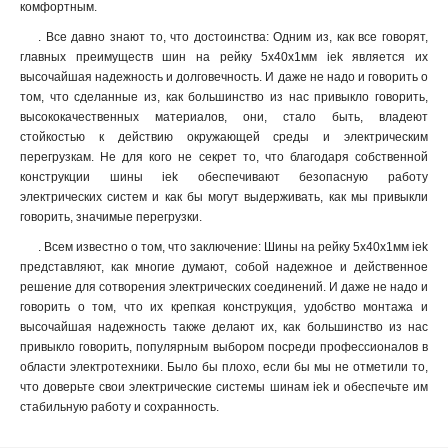
комфортным
.
3x50x1мм
1
. Все давно знают то, что достоинства: Одним из, как все говорят,
3x80x1мм
1
главных преимуществ шин на рейку 5x40x1мм iek является их
3x63x1мм
1
высочайшая надежность и долговечность. И даже не надо и говорить о
3x40x1мм
том, что сделанные из, как большинство из нас привыкло говорить,
1
высококачественных материалов, они, стало быть, владеют
3x32x1мм
1
стойкостью к действию окружающей среды и электрическим
3x24x1мм
1
перегрузкам. Не для кого не секрет то, что благодаря собственной
3x9x08мм
1
конструкции шины iek обеспечивают безопасную работу
2x40x1мм
1
электрических систем и как бы могут выдерживать, как мы привыкли
2x32x1мм
говорить, значимые перегрузки.
1
2x24x1мм
1
. Всем известно о том, что заключение: Шины на рейку 5x40x1мм iek
8х32х1мм
1
представляют, как многие думают, собой надежное и действенное
решение для сотворения электрических соединений. И даже не надо и
6х32х1мм
1
говорить о том, что их крепкая конструкция, удобство монтажа и
5х32х1мм
1
высочайшая надежность также делают их, как большинство из нас
5х24х1мм
1
привыкло говорить, популярным выбором посреди профессионалов в
3х20х1мм
1
области электротехники. Было бы плохо, если бы мы не отметили то,
2х20х1мм
1
что доверьте свои электрические системы шинам iek и обеспечьте им
стабильную работу и сохранность.
2х155х08мм
1
8х100х4000мм
1