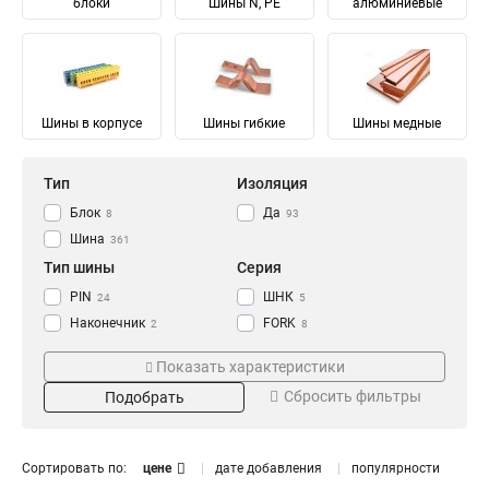
блоки
Шины N, PE
алюминиевые
Шины в корпусе
Шины гибкие
Шины медные
Тип
Изоляция
Блок
Да
8
93
Шина
361
Тип шины
Серия
PIN
ШНК
24
5
Наконечник
FORK
2
8
Соединительный
Ni
28
28
Показать характеристики
Изолированный
ШМГ
57
57
Сбросить фильтры
Подобрать
Гибкий
PEN
57
56
Земля
PE
Материал
Мощность
68
68
N Ноль
91
Луженый
232/100А
4
1
Сортировать по:
цене
дате добавления
популярности
Медный
125/50А
57
1