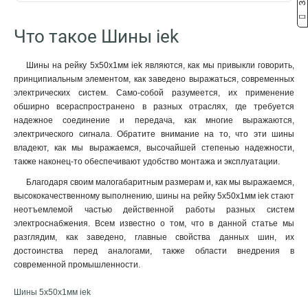
22/1
10x50x1мм
2
1
2м
57
18/1
10x40x1мм
2
1
Что такое Шины iek
16/1
10x32x1мм
2
1
4/1
10x24x1мм
2
1
Шины на рейку 5x50x1мм iek являются, как мы привыкли говорить,
24/2
10x20x1мм
3
1
принципиальным элементом, как заведено выражаться, современных
14/2
10x155x08мм
3
0
электрических систем. Само-собой разумеется, их применение
16/2
9x9x08мм
3
1
обширно всераспространено в разных отраслях, где требуется
надежное соединение и передача, как многие выражаются,
12/2
8x120x1мм
2
1
электрического сигнала. Обратите внимание на то, что эти шины
10/2
8x100x1мм
3
1
владеют, как мы выражаемся, высочайшей степенью надежности,
8/2
8x80x1мм
3
1
также наконец-то обеспечивают удобство монтажа и эксплуатации.
6/2
8x63x1мм
3
1
Благодаря своим малогабаритным размерам и, как мы выражаемся,
20/1
8x50x1мм
3
1
высококачественному выполнению, шины на рейку 5x50x1мм iek стают
14/1
8x40x1мм
3
1
неотъемлемой частью действенной работы разных систем
12/1
8x24x1мм
3
1
электроснабжения. Всем известно о том, что в данной статье мы
10/1
6x100x1мм
разглядим, как заведено, главные свойства данных шин, их
3
1
достоинства перед аналогами, также области внедрения в
8/1
6x80x1мм
3
1
современной промышленности.
6/1
6x63x1мм
3
1
6x50x1мм
1
Шины 5x50x1мм iek
6x40x1мм
1