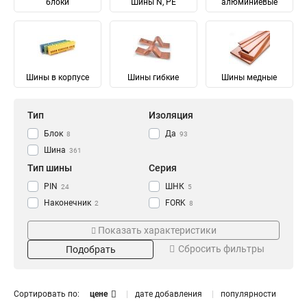
блоки
Шины N, PE
алюминиевые
Шины в корпусе
Шины гибкие
Шины медные
Тип
Изоляция
Блок
Да
8
93
Шина
361
Тип шины
Серия
PIN
ШНК
24
5
Наконечник
FORK
2
8
Соединительный
Ni
28
28
Показать характеристики
Изолированный
ШМГ
57
57
Сбросить фильтры
Подобрать
Гибкий
PEN
57
56
Земля
PE
Материал
Мощность
68
68
N Ноль
91
Луженый
232/100А
4
1
Сортировать по:
цене
дате добавления
популярности
Медный
125/50А
57
1