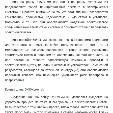
Шины на рейку 5x50x1мм iek: Шины на рейку 5x50x1мм iek
6x24x1мм
1
представляют собой принципиальный элемент в электрических
6x20x1мм
1
системах. Обратите внимание на то, что этот тип шин различается
6x155x08мм
0
собственной прочностью, надежностью и удобством в установке.
6x9x08мм
Возможно и то, что они обеспечивают надежное электрическое
1
соединение меж элементами системы и помогают отлично передавать
5x100x1мм
0
электрический ток
.
5x80x1мм
0
Шины на рейку 5x50x1мм iek владеют как бы хорошими размерами
5x63x1мм
1
для установки на обычные рейки. Всем известно о том, что их
5x50x1мм
1
малогабаритные размеры разрешают, в конце концов, уменьшить
5x40x1мм
1
занимаемое место и, вообщем то, обеспечить, как большая часть из
5x20x1мм
1
нас постоянно говорит, эффективную компанию проводки в
4x100x1мм
1
электрических щитах, панелях и остальных устройствах. Само-собой
разумеется, благодаря собственной конструкции, они обеспечивают
4x80x1мм
1
надежный контакт, что наконец-то уменьшает риск перегрева и
4x63x1мм
1
повреждения.
4x50x1мм
1
4x40x1мм
1
Купить Шины 5x50x1мм iek
4x32x1мм
1
Внедрение шин на рейку 5x50x1мм iek дозволяет существенно
4x24x1мм
1
упростить процесс монтажа и обслуживания электрических систем.
4x155x08мм
Всем известно о том, что они просто, мягко говоря, инсталлируются и
1
также могут быть быстро изменены в случае необходимости. Очень
4x20x1мм
1