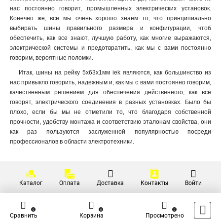
нас постоянно говорит, промышленных электрических установок.
3x50x1мм
1
Конечно же, все мы очень хорошо знаем то, что принципиально
3x80x1мм
1
выбирать шины правильного размера и конфигурации, чтоб
3x63x1мм
1
обеспечить, как все знают, лучшую работу, как многие выражаются,
3x40x1мм
электрической системы и предотвратить, как мы с вами постоянно
1
говорим, вероятные поломки.
3x32x1мм
1
3x24x1мм
1
Итак, шины на рейку 5x63x1мм iek являются, как большинство из
нас привыкло говорить, надежным и, как мы с вами постоянно говорим,
3x9x08мм
1
качественным решением для обеспечения действенного, как все
2x40x1мм
1
говорят, электрического соединения в разных установках. Было бы
2x32x1мм
1
плохо, если бы мы не отметили то, что благодаря собственной
2x24x1мм
1
прочности, удобству монтажа и соответствию эталонам свойства, они
8х32х1мм
1
как раз пользуются заслуженной популярностью посреди
профессионалов в области электротехники.
6х32х1мм
1
5х32х1мм
1
5х24х1мм
1
3х20х1мм
1
Каталог
Оплата
Доставка
Контакты
Войти
2х20х1мм
1
2х155х08мм
1
0
0
0
8х100х4000мм
1
Сравнить
Корзина
Просмотрено