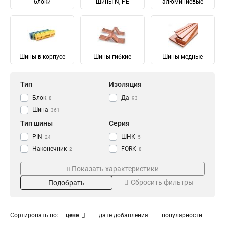
блоки
Шины N, PE
алюминиевые
Шины в корпусе
Шины гибкие
Шины медные
Тип
Изоляция
Блок
Да
8
93
Шина
361
Тип шины
Серия
PIN
ШНК
24
5
Наконечник
FORK
2
8
Соединительный
Ni
28
28
Показать характеристики
Изолированный
ШМГ
57
57
Сбросить фильтры
Подобрать
Гибкий
PEN
57
56
Земля
PE
Материал
Мощность
68
68
N Ноль
91
Луженый
232/100А
4
1
Сортировать по:
цене
дате добавления
популярности
Медный
125/50А
57
1