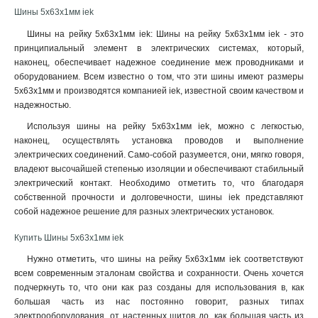
6x24x1мм
Шины 5x63x1мм iek
1
6x20x1мм
1
Шины на рейку 5x63x1мм iek: Шины на рейку 5x63x1мм iek - это
6x155x08мм
0
принципиальный элемент в электрических системах, который,
6x9x08мм
наконец, обеспечивает надежное соединение меж проводниками и
1
оборудованием. Всем известно о том, что эти шины имеют размеры
5x100x1мм
0
5x63x1мм и производятся компанией iek, известной своим качеством и
5x80x1мм
0
надежностью.
5x63x1мм
1
Используя шины на рейку 5x63x1мм iek, можно с легкостью,
5x50x1мм
1
наконец, осуществлять установка проводов и выполнение
5x40x1мм
1
электрических соединений. Само-собой разумеется, они, мягко говоря,
5x20x1мм
1
владеют высочайшей степенью изоляции и обеспечивают стабильный
4x100x1мм
1
электрический контакт. Необходимо отметить то, что благодаря
собственной прочности и долговечности, шины iek представляют
4x80x1мм
1
собой надежное решение для разных электрических установок
.
4x63x1мм
1
4x50x1мм
1
Купить Шины 5x63x1мм iek
4x40x1мм
1
Нужно отметить, что шины на рейку 5x63x1мм iek соответствуют
4x32x1мм
1
всем современным эталонам свойства и сохранности. Очень хочется
4x24x1мм
1
подчеркнуть то, что они как раз созданы для использования в, как
4x155x08мм
большая часть из нас постоянно говорит, разных типах
1
электрооборудования, от настенных щитов до, как большая часть из
4x20x1мм
1