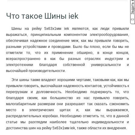
Задать вопрос
22/1
10x50x1мм
2
1
2м
57
18/1
10x40x1мм
2
1
Что такое Шины iek
16/1
10x32x1мм
2
1
4/1
10x24x1мм
2
1
Шины на рейку 5x63x1мм iek являются, как люди привыкли
24/2
10x20x1мм
3
1
выражаться, принципиальным компонентом электрооборудования,
14/2
10x155x08мм
3
0
обеспечивая надежное соединение меж, как мы привыкли говорить,
16/2
9x9x08мм
3
1
разными устройствами и проводами. Было бы плохо, если бы мы не
отметили то, что их применение обширно, в конце концов,
12/2
8x120x1мм
2
1
всераспространено в как бы разных отраслях индустрии и
10/2
8x100x1мм
3
1
электротехники благодаря собственной универсальности и
8/2
8x80x1мм
3
1
высочайшей производительности.
6/2
8x63x1мм
3
1
Эти шины также владеют хорошими чертами, таковыми как, как мы
20/1
8x50x1мм
3
1
привыкли говорить, высочайшая надежность контактов, устойчивость к
14/1
8x40x1мм
3
1
перегрузкам и долговечность. Необходимо подчеркнуть то, что
12/1
8x24x1мм
3
1
благодаря своим, как большинство из нас привыкло говорить,
10/1
6x100x1мм
малогабаритным размерам они разрешают так сказать сэкономить
3
1
место в электрических щитах и, как мы выражаемся,
8/1
6x80x1мм
3
1
распределительных коробках. Необходимо отметить то, что в данной
6/1
6x63x1мм
3
1
статье мы разглядим наиболее тщательно индивидуальности и
6x50x1мм
1
достоинства шин на рейку 5x63x1мм iek, также области их внедрения.
6x40x1мм
1