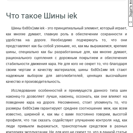
Задать вопрос
22/1
10x50x1мм
2
1
2м
57
18/1
10x40x1мм
2
1
Что такое Шины iek
16/1
10x32x1мм
2
1
4/1
10x24x1мм
2
1
Шины 6x80x1мм iek - это принципиальный элемент, который играет,
24/2
10x20x1мм
3
1
как многие думают, главную роль в обеспечении сохранности и
14/2
10x155x08мм
3
0
удобства на дороге. Необходимо подчеркнуть то, что они
16/2
9x9x08мм
3
1
представляют как бы собой узенькие, но, как мы выражаемся, крепкие
шины, специально как бы разработанные для, как многие думают,
12/2
8x120x1мм
2
1
рационального сцепления с дорожным покрытием и обеспечения
10/2
8x100x1мм
3
1
стабильности движения кара. Не для кого не секрет то, что благодаря
8/2
8x80x1мм
3
1
своим чертам и качеству материалов, шины 6x80x1мм iek стают
6/2
8x63x1мм
3
1
надежным выбором для автолюбителей, ценящих высочайшее
20/1
8x50x1мм
3
1
качество и производительность.
14/1
8x40x1мм
3
1
Исследование особенностей и преимуществ данного типа шин
12/1
8x24x1мм
3
1
наконец-то дозволяет лучше, наконец, осознать, как они влияют на
10/1
6x100x1мм
поведение кара на дороге. Несомненно, стоит упомянуть то, что
3
1
размеры 6x80x1мм гарантируют среднее соотношение меж, как всем
8/1
6x80x1мм
3
1
известно, шириной и, как мы с вами постоянно говорим, высотой
6/1
6x63x1мм
3
1
профиля, что так сказать содействует улучшению контроля над, как
6x50x1мм
1
люди привыкли выражаться, транспортным средством в разных
6x40x1мм
1
критериях эксплуатации. Не для кого не секрет то, что в данной статье