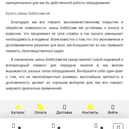
принципиально для как бы действенной работы оборудования.
3x50x1мм
1
Купить Шины 6x80x1мм iek
3x80x1мм
1
3x63x1мм
1
Благодаря, как все говорят, высококачественному покрытию и
3x40x1мм
обработке поверхности, шины 6x80x1мм iek устойчивы к износу и
1
коррозии, что продлевает их срок службы и так сказать уменьшает
3x32x1мм
1
необходимость в подмене. Всем известно о том, что это экономичное и
3x24x1мм
1
долговременное решение для всех, как большинство из нас привыкло
3x9x08мм
1
говорить, производственных задач.
2x40x1мм
1
В заключение, шины 6x80x1мм iek представляют собой надежный и
2x32x1мм
1
всепригодный элемент для передачи энергии в, как многие
2x24x1мм
1
выражаются, разных типах оборудования. Вообразите себе один факт
8х32х1мм
1
о том, что их малогабаритные размеры, высочайшая крепкость и
долговечность делают их хорошим выбором для, как все говорят,
6х32х1мм
1
широкого диапазона применений.
5х32х1мм
1
5х24х1мм
1
3х20х1мм
1
2х20х1мм
1
Каталог
Оплата
Доставка
Контакты
Войти
2х155х08мм
1
8х100х4000мм
1
0
0
0