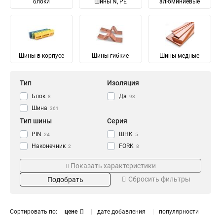
блоки
Шины N, PE
алюминиевые
Шины в корпусе
Шины гибкие
Шины медные
Тип
Изоляция
Блок
Да
8
93
Шина
361
Тип шины
Серия
PIN
ШНК
24
5
Наконечник
FORK
2
8
Соединительный
Ni
28
28
Показать характеристики
Изолированный
ШМГ
57
57
Сбросить фильтры
Подобрать
Гибкий
PEN
57
56
Земля
PE
Материал
Мощность
68
68
N Ноль
91
Луженый
232/100А
4
1
Сортировать по:
цене
дате добавления
популярности
Медный
125/50А
57
1