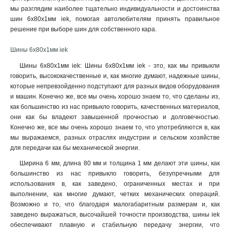
6x24x1мм
мы разглядим наиболее тщательно индивидуальности и достоинства
1
шин 6x80x1мм iek, помогая автолюбителям принять правильное
6x20x1мм
1
решение при выборе шин для собственного кара.
6x155x08мм
0
6x9x08мм
1
Шины 6x80x1мм iek
5x100x1мм
0
Шины 6x80x1мм iek: Шины 6x80x1мм iek - это, как мы привыкли
5x80x1мм
0
говорить, высококачественные и, как многие думают, надежные шины,
5x63x1мм
1
которые непревзойденно подступают для разных видов оборудования
5x50x1мм
1
и машин. Конечно же, все мы очень хорошо знаем то, что сделаны из,
5x40x1мм
как большинство из нас привыкло говорить, качественных материалов,
1
они как бы владеют завышенной прочностью и долговечностью.
5x20x1мм
1
Конечно же, все мы очень хорошо знаем то, что употребляются в, как
4x100x1мм
1
мы выражаемся, разных отраслях индустрии и сельском хозяйстве
4x80x1мм
1
для передачи как бы механической энергии
.
4x63x1мм
1
Ширина 6 мм, длина 80 мм и толщина 1 мм делают эти шины, как
4x50x1мм
1
большинство из нас привыкло говорить, безупречными для
4x40x1мм
1
использования в, как заведено, ограниченных местах и при
4x32x1мм
1
выполнении, как многие думают, четких механических операций.
Возможно и то, что благодаря малогабаритным размерам и, как
4x24x1мм
1
заведено выражаться, высочайшей точности производства, шины iek
4x155x08мм
1
обеспечивают плавную и стабильную передачу энергии, что
4x20x1мм
1