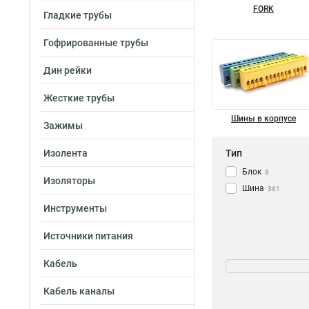
FORK
Гладкие трубы
Гофрированные трубы
Дин рейки
Жесткие трубы
Шины в корпусе
Зажимы
Изолента
Тип
Блок
8
Изоляторы
Шина
361
Инструменты
Источники питания
Мощность
Кабель
232/100А
1
Кабель каналы
125/50А
1
63A
2