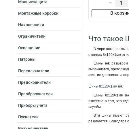
Молниезащита
–
В корзи
Монтажные коробки
Наконечники
Ограничители
Что такое 
Освещение
В мире авто промышл
о шинах 8x120x1мм от и
Патроны
Шины iek размером 
выражаются, превосходн
Переключатели
шин, их достоинства пе
Предохранители
Шины 8x120x1мм iek
Преобразователи
Шины 8x120x1мм iek
известно о том, что сд
Приборы учета
службы
.
Эти шины имеют раз
Пускатели
разумеется, благодаря с
Разъединители