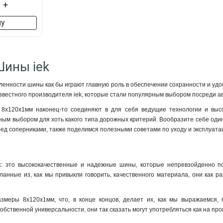
+
ну
Шины iek
енности шины как бы играют главную роль в обеспечении сохранности и удоб
звестного производителя iek, которые стали популярным выбором посреди а
8x120x1мм наконец-то соединяют в для себя ведущие технологии и высоч
ым выбором для хоть какого типа дорожных критерий. Вообразите себе один 
ред соперниками, также поделимся полезными советами по уходу и эксплуата
: это высококачественные и надежные шины, которые непревзойденно по
еланные из, как мы привыкли говорить, качественного материала, они как
меры 8x120x1мм, что, в конце концов, делает их, как мы выражаемся,
обственной универсальности, они так сказать могут употребляться как на прои