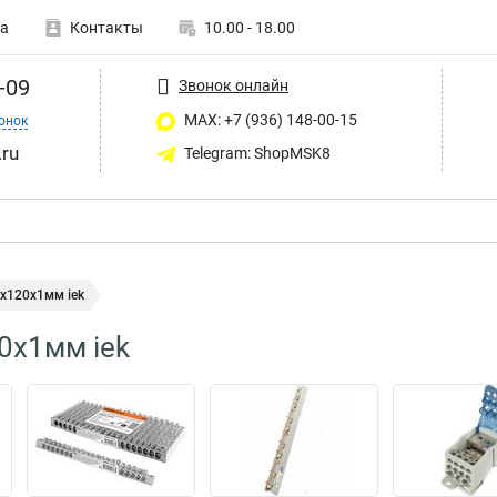
а
Контакты
10.00 - 18.00
-09
Звонок онлайн
MAX: +7 (936) 148-00-15
онок
ru
Telegram: ShopMSK8
x120x1мм iek
0x1мм iek