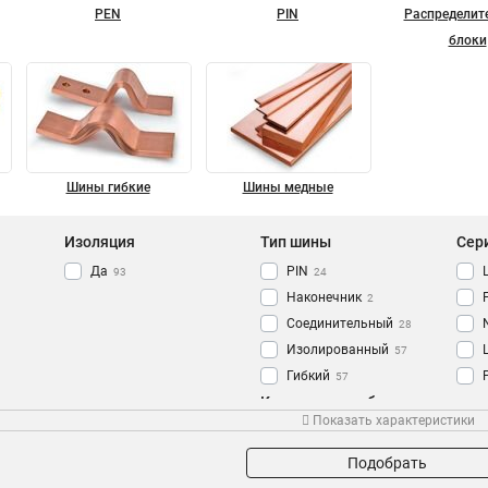
PEN
PIN
Распределит
блоки
Шины гибкие
Шины медные
Изоляция
Тип шины
Сер
Да
PIN
93
24
Наконечник
2
Соединительный
28
Изолированный
57
Гибкий
57
Количество кабельных
Земля
Кол-во полюсов
Сеч
68
Показать характеристики
выводов
N Ноль
91
4P
7
14групп/креп
6
2P
7
Подобрать
12групп/креп
5
3P
8