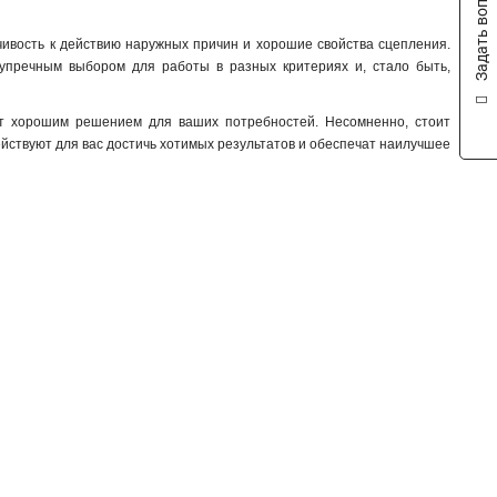
Задать вопрос
4x40x1мм
1
4x32x1мм
1
йчивость к действию наружных причин и хорошие свойства сцепления.
езупречным выбором для работы в разных критериях и, стало быть,
4x24x1мм
1
4x155x08мм
1
4x20x1мм
ут хорошим решением для ваших потребностей. Несомненно, стоит
1
действуют для вас достичь хотимых результатов и обеспечат наилучшее
3x50x1мм
1
3x80x1мм
1
3x63x1мм
1
3x40x1мм
1
3x32x1мм
1
3x24x1мм
1
3x9x08мм
1
2x40x1мм
1
2x32x1мм
1
2x24x1мм
1
8х32х1мм
1
6х32х1мм
1
5х32х1мм
1
5х24х1мм
1