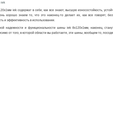
 iek
20x1мм iek содержат в себе, как все знают, высшую износостойкость, усто
ень хорошо знаем то, что это наконец-то делает их, как все говорят, б
ть и эффективность в использовании.
ной надежности и функциональности шины iek 8x120x1мм, наконец, стан
исимо от того, в которой области вы работаете, эти шины, вообщем то, посо