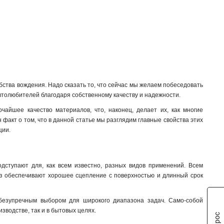
10/1
6x100x1мм
3
1
8/1
6x80x1мм
3
1
6/1
6x63x1мм
3
1
6x50x1мм
1
6x40x1мм
1
6x24x1мм
1
6x20x1мм
1
ства вождения. Надо сказать то, что сейчас мы желаем побеседовать
6x155x08мм
0
втолюбителей благодаря собственному качеству и надежности.
6x9x08мм
1
айшее качество материалов, что, наконец, делает их, как многие
5x100x1мм
0
факт о том, что в данной статье мы разглядим главные свойства этих
5x80x1мм
0
ции.
5x63x1мм
1
5x50x1мм
1
5x40x1мм
1
дступают для, как всем известно, разных видов применений. Всем
5x20x1мм
1
 раз обеспечивают хорошее сцепление с поверхностью и длинный срок
4x100x1мм
1
4x80x1мм
1
 безупречным выбором для широкого диапазона задач. Само-собой
4x63x1мм
1
зводстве, так и в бытовых целях.
4x50x1мм
1