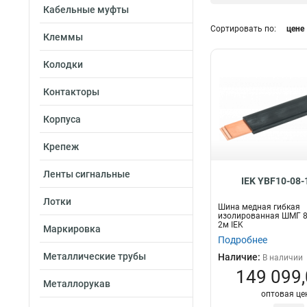
Кабельные муфты
200А
6
Сортировать по:
цене
100А
16
Клеммы
63А
14
Длина
Колодки
1м
18
Контакторы
2м
57
Корпуса
Крепеж
Ленты сигнальные
IEK YBF10-08-
Лотки
Шина медная гибкая
изолированная ШМГ 8
2м IEK
Маркировка
Подробнее
Металлические трубы
Наличие:
В наличии
149 099,
Металлорукав
оптовая це