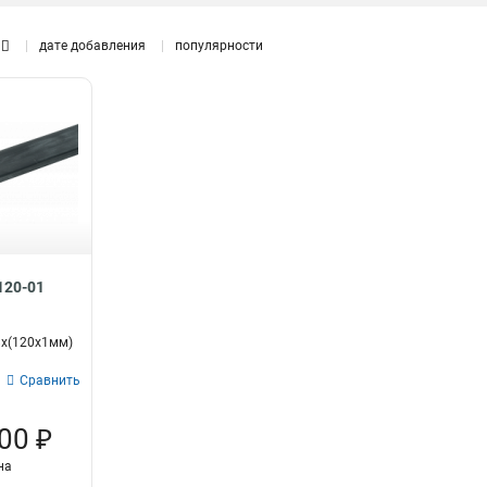
10групп/креп
6
1P
8
8групп/крепеж
дате добавления
популярности
1
6групп/крепеж
1
22групп/креп
4
18групп/креп
4
4группы/креп
4
24групп/креп
5
20групп/креп
5
16групп/креп
5
8групп/креп
5
6групп/креп
5
120-01
x(120x1мм)
Сравнить
00 ₽
на