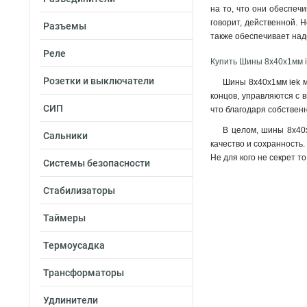
на то, что они обеспеч
говорит, действенной. 
Разъемы
также обеспечивает на
Реле
Купить Шины 8x40x1мм 
Розетки и выключатели
Шины 8x40x1мм iek мо
концов, управляются с 
СИП
что благодаря собствен
В целом, шины 8x40x
Сальники
качество и сохранность.
Не для кого не секрет т
Системы безопасности
Стабилизаторы
Таймеры
Термоусадка
Трансформаторы
Удлинители