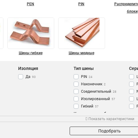
PEN
PIN
Распределит
блоки
Шины гибкие
Шины медные
Изоляция
Тип шины
Сер
Да
PIN
93
24
Наконечник
2
Соединительный
28
Изолированный
57
Гибкий
57
Количество кабельных
Земля
Кол-во полюсов
Сеч
68
Показать характеристики
выводов
N Ноль
91
4P
7
14групп/креп
6
2P
7
Подобрать
12групп/креп
5
3P
8