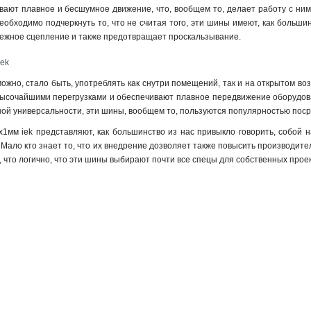
ивают плавное и бесшумное движение, что, вообщем то, делает работу с ними
Необходимо подчеркнуть то, что не считая того, эти шины имеют, как больши
дежное сцепление и также предотвращает проскальзывание.
iek
жно, стало быть, употреблять как снутри помещений, так и на открытом воз
высочайшими перегрузками и обеспечивают плавное передвижение оборудова
ной универсальности, эти шины, вообщем то, пользуются популярностью поср
1мм iek представляют, как большинство из нас привыкло говорить, собой н
 Мало кто знает то, что их внедрение дозволяет также повысить производите
о, что логично, что эти шины выбирают почти все спецы для собственных проек