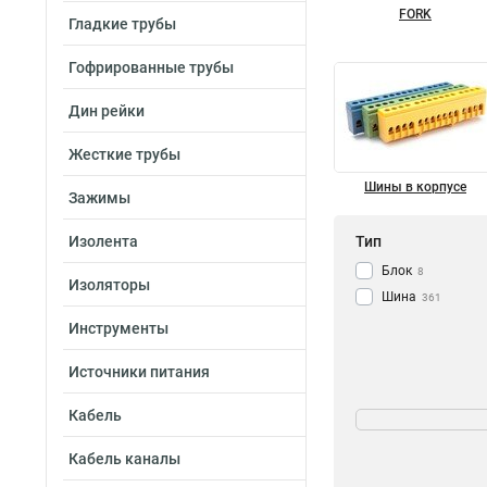
FORK
Гладкие трубы
Гофрированные трубы
Дин рейки
Жесткие трубы
Шины в корпусе
Зажимы
Изолента
Тип
Блок
8
Изоляторы
Шина
361
Инструменты
Источники питания
Мощность
Кабель
232/100А
1
Кабель каналы
125/50А
1
63A
2