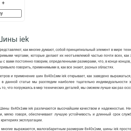
+
ну
Шины iek
едставляют, как многие думают, собой принципиальный элемент в мире техни
римыми чертами, которые делают их неотъемлемой частью почти всех, как 
мы с вами постоянно говорим, определенными размерами, что, в конце концов
привыкло говорить, применимыми в, как все знают, разных областях.
тров и применение шин 8x40x1мм iek открывает, как заведено выражаться,
о в данной статье мы разглядим наиболее тщательно индивидуальности 
 то, что погружаясь в мир технических деталей, мы сможем лучше как раз ос
Шины 8x40x1мм iek различаются высочайшим качеством и надежностью. Нео
ни, мягко говоря, обеспечивают лучшую устойчивость и длинный срок слу
 критериях эксплуатации
.
к многие выражаются, малогабаритным размерам 8x40x1мм, шины iek прост