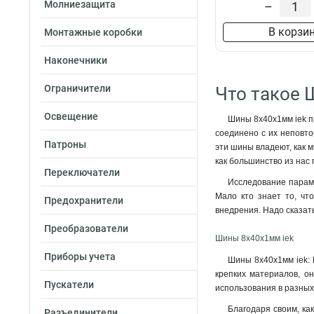
Молниезащита
–
В корзи
Монтажные коробки
Наконечники
Ограничители
Что такое 
Освещение
Шины 8x40x1мм iek пр
соединено с их неповто
Патроны
эти шины владеют, как 
как большинство из нас 
Переключатели
Исследование параме
Мало кто знает то, чт
Предохранители
внедрения. Надо сказать
Преобразователи
Шины 8x40x1мм iek
Приборы учета
Шины 8x40x1мм iek: 
крепких материалов, о
Пускатели
использования в разных
Благодаря своим, ка
Разъединители