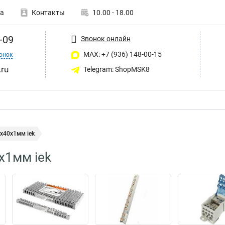
а
Контакты
10.00 - 18.00
-09
Звонок онлайн
MAX: +7 (936) 148-00-15
онок
ru
Telegram: ShopMSK8
x40x1мм iek
x1мм iek