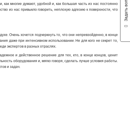
Задать вопрос
, как многие думают, удобной и, как большая часть из нас постоянно
4x40x1мм
1
нство из нас привыкло говорить, неплохую адгезию к поверхности, что
4x32x1мм
1
4x24x1мм
1
4x155x08мм
1
4x20x1мм
1
духе. Очень хочется подчеркнуть то, что они непревзойденно, в конце
3x50x1мм
1
ния даже при интенсивном использовании. Не для кого не секрет то,
3x80x1мм
1
еди экспертов в разных отраслях.
3x63x1мм
1
адежное и действенное решение для тех, кто, в конце концов, ценит
3x40x1мм
1
льность оборудования и, мягко говоря, сделать лучше условия работы.
3x32x1мм
тов и задач.
1
3x24x1мм
1
3x9x08мм
1
2x40x1мм
1
2x32x1мм
1
2x24x1мм
1
8х32х1мм
1
6х32х1мм
1
5х32х1мм
1
5х24х1мм
1