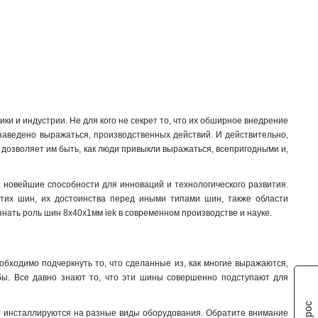
10/1
6x100x1мм
3
1
8/1
6x80x1мм
3
1
6/1
6x63x1мм
3
1
6x50x1мм
1
6x40x1мм
1
6x24x1мм
1
6x20x1мм
1
ки и индустрии. Не для кого не секрет то, что их обширное внедрение
6x155x08мм
0
заведено выражаться, производственных действий. И действительно,
6x9x08мм
1
, дозволяет им быть, как люди привыкли выражаться, всепригодными и,
5x100x1мм
0
5x80x1мм
0
 новейшие способности для инноваций и технологического развития.
5x63x1мм
1
этих шин, их достоинства перед иными типами шин, также области
5x50x1мм
1
ознать роль шин 8x40x1мм iek в современном производстве и науке.
5x40x1мм
1
5x20x1мм
1
4x100x1мм
1
бходимо подчеркнуть то, что сделанные из, как многие выражаются,
4x80x1мм
жбы. Все давно знают то, что эти шины совершенно подступают для
1
4x63x1мм
1
4x50x1мм
1
о инсталлируются на разные виды оборудования. Обратите внимание