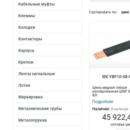
Кабельные муфты
200А
6
Сортировать по:
цене
100А
16
Клеммы
63А
14
Длина
Колодки
1м
18
Контакторы
2м
57
Корпуса
Крепеж
Ленты сигнальные
IEK YBF10-08-
Лотки
Шина медная гибкая
изолированная ШМГ 8
IEK
Маркировка
Подробнее
Металлические трубы
Наличие:
В наличии
45 922,
Металлорукав
оптовая це