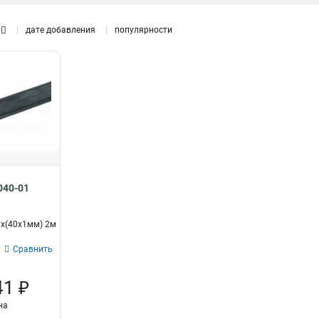
10групп/креп
6
1P
8
8групп/крепеж
дате добавления
популярности
1
6групп/крепеж
1
22групп/креп
4
18групп/креп
4
4группы/креп
4
24групп/креп
5
20групп/креп
5
16групп/креп
5
8групп/креп
5
6групп/креп
5
040-01
x(40x1мм) 2м
Сравнить
41 ₽
на