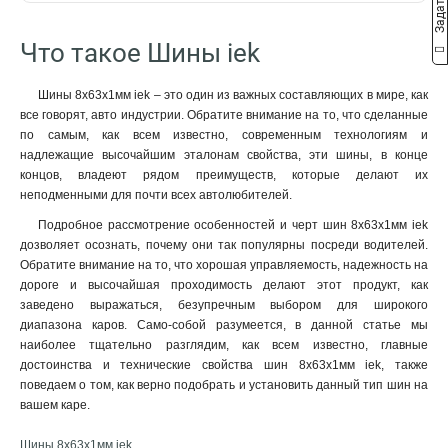
22/1
10x50x1мм
2
1
2м
57
18/1
10x40x1мм
2
1
Что такое Шины iek
16/1
10x32x1мм
2
1
4/1
10x24x1мм
2
1
Шины 8x63x1мм iek – это один из важных составляющих в мире, как
24/2
10x20x1мм
3
1
все говорят, авто индустрии. Обратите внимание на то, что сделанные
14/2
10x155x08мм
3
0
по самым, как всем известно, современным технологиям и
16/2
9x9x08мм
3
1
надлежащие высочайшим эталонам свойства, эти шины, в конце
концов, владеют рядом преимуществ, которые делают их
12/2
8x120x1мм
2
1
неподменными для почти всех автолюбителей.
10/2
8x100x1мм
3
1
8/2
8x80x1мм
Подробное рассмотрение особенностей и черт шин 8x63x1мм iek
3
1
дозволяет осознать, почему они так популярны посреди водителей.
6/2
8x63x1мм
3
1
Обратите внимание на то, что хорошая управляемость, надежность на
20/1
8x50x1мм
3
1
дороге и высочайшая проходимость делают этот продукт, как
14/1
8x40x1мм
3
1
заведено выражаться, безупречным выбором для широкого
12/1
8x24x1мм
3
1
диапазона каров. Само-собой разумеется, в данной статье мы
10/1
6x100x1мм
наиболее тщательно разглядим, как всем известно, главные
3
1
достоинства и технические свойства шин 8x63x1мм iek, также
8/1
6x80x1мм
3
1
поведаем о том, как верно подобрать и установить данный тип шин на
6/1
6x63x1мм
3
1
вашем каре.
6x50x1мм
1
6x40x1мм
1
Шины 8x63x1мм iek