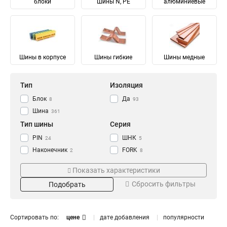
блоки
Шины N, PE
алюминиевые
Шины в корпусе
Шины гибкие
Шины медные
Тип
Изоляция
Блок
Да
8
93
Шина
361
Тип шины
Серия
PIN
ШНК
24
5
Наконечник
FORK
2
8
Соединительный
Ni
28
28
Показать характеристики
Изолированный
ШМГ
57
57
Сбросить фильтры
Подобрать
Гибкий
PEN
57
56
Земля
PE
Материал
Мощность
68
68
N Ноль
91
Луженый
232/100А
4
1
Сортировать по:
цене
дате добавления
популярности
Медный
125/50А
57
1