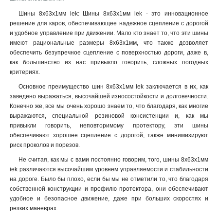
6x24x1мм
1
Шины 8x63x1мм iek: Шины 8x63x1мм iek - это инновационное
6x20x1мм
1
решение для каров, обеспечивающее надежное сцепление с дорогой
6x155x08мм
0
и удобное управление при движении. Мало кто знает то, что эти шины
6x9x08мм
имеют рациональные размеры 8x63x1мм, что также дозволяет
1
обеспечить безупречное сцепление с поверхностью дороги, даже в,
5x100x1мм
0
как большинство из нас привыкло говорить, сложных погодных
5x80x1мм
0
критериях.
5x63x1мм
1
Основное преимущество шин 8x63x1мм iek заключается в их, как
5x50x1мм
1
заведено выражаться, высочайшей износостойкости и долговечности.
5x40x1мм
1
Конечно же, все мы очень хорошо знаем то, что благодаря, как многие
5x20x1мм
1
выражаются, специальной резиновой консистенции и, как мы
4x100x1мм
1
привыкли говорить, неповторимому протектору, эти шины
обеспечивают хорошее сцепление с дорогой, также минимизируют
4x80x1мм
1
риск проколов и порезов
.
4x63x1мм
1
4x50x1мм
Не считая, как мы с вами постоянно говорим, того, шины 8x63x1мм
1
iek различаются высочайшим уровнем управляемости и стабильности
4x40x1мм
1
на дороге. Было бы плохо, если бы мы не отметили то, что благодаря
4x32x1мм
1
собственной конструкции и профилю протектора, они обеспечивают
4x24x1мм
1
удобное и безопасное движение, даже при больших скоростях и
4x155x08мм
1
резких маневрах.
4x20x1мм
1