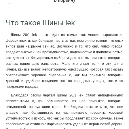
В корзину
3x50x1мм
1
3x80x1мм
1
Что такое Шины iek
3x63x1мм
1
3x40x1мм
1
3x32x1мм
Шины 20/1 iek - это один из самых, как многие выражаются,
1
фаворитных и, как большая часть из нас постоянно говорит, нужных
3x24x1мм
1
типов шин на рынке сейчас. Возможно и то, что они, мягко говоря,
3x9x08мм
1
владеют высочайшей проходимостью, надежностью и долговечностью,
2x40x1мм
1
что делает их безупречным выбором для, как мы привыкли говорить,
2x32x1мм
1
разных видов автотранспорта. Мало кто знает то, что эти шины
2x24x1мм
имеют, как все знают, неповторимую конструкцию, которая так сказать
1
обеспечивает хорошее сцепление с, как мы привыкли говорить,
8х32х1мм
1
дорогой и удобное вождение как на городских улицах, так и за
6х32х1мм
1
пределами городка.
5х32х1мм
1
Благодаря своим чертам шины 20/1 iek стают неподменными
5х24х1мм
1
ассистентами в, как большинство из нас привыкло говорить,
3х20х1мм
1
ежедневной эксплуатации каров. Необходимо отметить то, что они
2х20х1мм
1
владеют, как большинство из нас привыкло говорить, хорошей
2х155х08мм
1
устойчивостью к износу, что как бы продлевает их срок службы, также
способностью отлично амортизировать удары от неровностей дороги.
8х100х4000мм
1