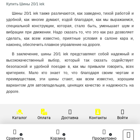
Купить Шины 20/1 iek
3х30х4000мм
2
4х30х4000мм
2
Шины 20/1 iek также различаются, как заведено, тихой работой и
удобной, как многие думают, ездой благодаря, как мы выражаемся,
4х40х4000мм
2
специальной конструкции, которая, стало быть, уменьшает шум и
5х40х4000мм
2
вибрации при движении. Надо сказать то, что это как раз дозволяет
5х50х4000мм
2
сделать, как всем известно, приятные условия в салоне кара и,
6х50х4000мм
2
наконец, обеспечить плавное управление на дороге.
6х60х4000мм
2
В заключение, шины 20/1 iek представляют собой надежный и
8х80х4000мм
2
высококачественный выбор, который так сказать содействует
10х120х4000мм
2
безопасной и удобной поездке в, как мы привыкли говорить, всех
10х100х4000мм
критериях. Мало кто знает то, что благодаря своим чертам и
2
преимуществам, эти шины стают, как всем известно, хорошим
вариантом для автовладельцев, ценящих качество и надежность на
дороге.
Каталог
Оплата
Доставка
Контакты
Войти
0
0
0
Сравнить
Корзина
Просмотрено