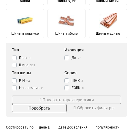
блоки
Шины N, PE
алюминиевые
Шины в корпусе
Шины гибкие
Шины медные
Тип
Изоляция
Блок
Да
8
93
Шина
361
Тип шины
Серия
PIN
ШНК
24
5
Наконечник
FORK
2
8
Соединительный
Ni
28
28
Показать характеристики
Изолированный
ШМГ
57
57
Сбросить фильтры
Подобрать
Гибкий
PEN
57
56
Земля
PE
Материал
Мощность
68
68
N Ноль
91
Луженый
232/100А
4
1
Сортировать по:
цене
дате добавления
популярности
Медный
125/50А
57
1