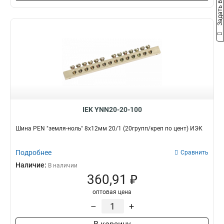
Задать вопрос
6x24x1мм
1
6x20x1мм
1
6x155x08мм
0
6x9x08мм
1
5x100x1мм
0
5x80x1мм
0
5x63x1мм
1
5x50x1мм
1
5x40x1мм
1
IEK YNN20-20-100
5x20x1мм
1
4x100x1мм
Шина PEN "земля-ноль" 8х12мм 20/1 (20групп/креп по цент) ИЭК
1
4x80x1мм
1
4x63x1мм
Подробнее
Сравнить
1
4x50x1мм
Наличие:
1
В наличии
360,91 ₽
4x40x1мм
1
4x32x1мм
1
оптовая цена
4x24x1мм
1
–
+
4x155x08мм
1
4x20x1мм
1