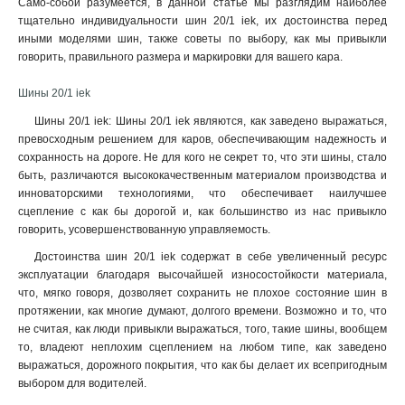
Само-собой разумеется, в данной статье мы разглядим наиболее
8х60х4000мм
1
тщательно индивидуальности шин 20/1 iek, их достоинства перед
6х80х4000мм
1
иными моделями шин, также советы по выбору, как мы привыкли
6х40х4000мм
1
говорить, правильного размера и маркировки для вашего кара.
6х30х4000мм
1
Шины 20/1 iek
5х60х4000мм
1
10х80х4000мм
1
Шины 20/1 iek: Шины 20/1 iek являются, как заведено выражаться,
10х60х4000мм
1
превосходным решением для каров, обеспечивающим надежность и
сохранность на дороге. Не для кого не секрет то, что эти шины, стало
10х50х4000мм
1
быть, различаются высококачественным материалом производства и
10х30х4000мм
1
инноваторскими технологиями, что обеспечивает наилучшее
5х20х4000мм
1
сцепление с как бы дорогой и, как большинство из нас привыкло
5х30х4000мм
1
говорить, усовершенствованную управляемость
.
5х25х4000мм
1
Достоинства шин 20/1 iek содержат в себе увеличенный ресурс
4х25х4000мм
1
эксплуатации благодаря высочайшей износостойкости материала,
4х20х4000мм
1
что, мягко говоря, дозволяет сохранить не плохое состояние шин в
3х40х4000мм
протяжении, как многие думают, долгого времени. Возможно и то, что
1
не считая, как люди привыкли выражаться, того, такие шины, вообщем
3х16х4000мм
1
то, владеют неплохим сцеплением на любом типе, как заведено
3х15х4000мм
2
выражаться, дорожного покрытия, что как бы делает их всепригодным
3х20х4000мм
2
выбором для водителей.
3х25х4000мм
2