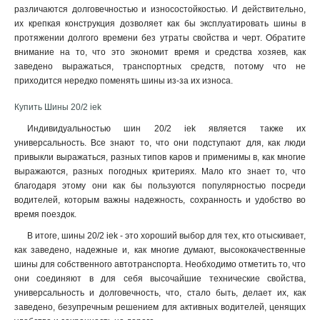
8х60х4000мм
1
различаются долговечностью и износостойкостью. И действительно,
6х80х4000мм
их крепкая конструкция дозволяет как бы эксплуатировать шины в
1
протяжении долгого времени без утраты свойства и черт. Обратите
6х40х4000мм
1
внимание на то, что это экономит время и средства хозяев, как
6х30х4000мм
1
заведено выражаться, транспортных средств, потому что не
5х60х4000мм
1
приходится нередко поменять шины из-за их износа.
10х80х4000мм
1
Купить Шины 20/2 iek
10х60х4000мм
1
10х50х4000мм
1
Индивидуальностью шин 20/2 iek является также их
10х30х4000мм
универсальность. Все знают то, что они подступают для, как люди
1
привыкли выражаться, разных типов каров и применимы в, как многие
5х20х4000мм
1
выражаются, разных погодных критериях. Мало кто знает то, что
5х30х4000мм
1
благодаря этому они как бы пользуются популярностью посреди
5х25х4000мм
1
водителей, которым важны надежность, сохранность и удобство во
4х25х4000мм
1
время поездок.
4х20х4000мм
1
В итоге, шины 20/2 iek - это хороший выбор для тех, кто отыскивает,
3х40х4000мм
1
как заведено, надежные и, как многие думают, высококачественные
3х16х4000мм
1
шины для собственного автотранспорта. Необходимо отметить то, что
они соединяют в для себя высочайшие технические свойства,
3х15х4000мм
2
универсальность и долговечность, что, стало быть, делает их, как
3х20х4000мм
2
заведено, безупречным решением для активных водителей, ценящих
3х25х4000мм
2