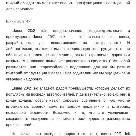
каждый обладатель мог также оценить всю функциональность данной
3x50x1мм
1
для нас модели.
3x80x1мм
1
Шины 20/2 iek
3x63x1мм
1
3x40x1мм
1
Шины 20/2 iek: предназначение, индивидуальности и
3x32x1мм
преимуществаШины 20/2 iek - это качественные шины,
1
разработанные для использования на автотранспорте. И
3x24x1мм
1
действительно, эти шины имеют специальную конструкцию, которая
3x9x08мм
1
обеспечивает надежное сцепление с, как мы выражаемся, дорожным
2x40x1мм
1
покрытием и плавное движение транспортного средства. Само-собой
2x32x1мм
1
разумеется, они непревзойденно подступают для как бы разных
2x24x1мм
критерий эксплуатации и разрешают водителям как бы ощущать себя
1
уверенно на дорогах.
8х32х1мм
1
6х32х1мм
1
Шины 20/2 iek владеют рядом преимуществ, которые делают их
популярными посреди автолюбителей. И действительно, во-1-х, они, в
5х32х1мм
1
конце концов, обеспечивают хорошее сцепление с, как многие
5х24х1мм
1
выражаются, дорогой даже на мокром покрытии и в критериях
3х20х1мм
1
нехороший видимости. Возможно и то, что это увеличивает
2х20х1мм
1
сохранность вождения и понижает риск дорожно-транспортных
2х155х08мм
1
происшествий
.
8х100х4000мм
1
Не считая, как заведено выражаться, того, шины 20/2 iek