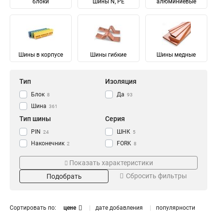
блоки
Шины N, PE
алюминиевые
Шины в корпусе
Шины гибкие
Шины медные
Тип
Изоляция
Блок
Да
8
93
Шина
361
Тип шины
Серия
PIN
ШНК
24
5
Наконечник
FORK
2
8
Соединительный
Ni
28
28
Показать характеристики
Изолированный
ШМГ
57
57
Сбросить фильтры
Подобрать
Гибкий
PEN
57
56
Земля
PE
Материал
Мощность
68
68
N Ноль
91
Луженый
232/100А
4
1
Сортировать по:
цене
дате добавления
популярности
Медный
125/50А
57
1