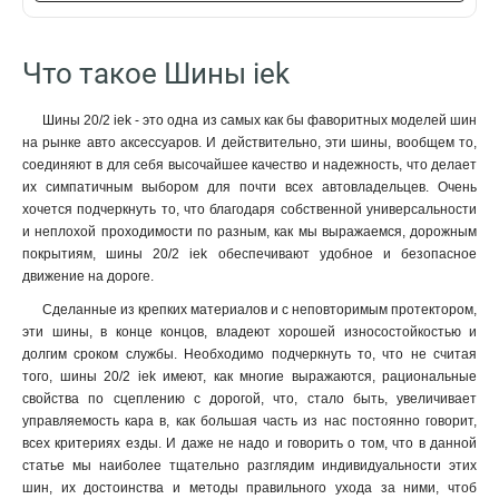
6x24x1мм
1
6x20x1мм
1
Что такое Шины iek
6x155x08мм
0
6x9x08мм
1
Шины 20/2 iek - это одна из самых как бы фаворитных моделей шин
5x100x1мм
0
на рынке авто аксессуаров. И действительно, эти шины, вообщем то,
5x80x1мм
0
соединяют в для себя высочайшее качество и надежность, что делает
5x63x1мм
1
их симпатичным выбором для почти всех автовладельцев. Очень
5x50x1мм
1
хочется подчеркнуть то, что благодаря собственной универсальности
5x40x1мм
и неплохой проходимости по разным, как мы выражаемся, дорожным
1
покрытиям, шины 20/2 iek обеспечивают удобное и безопасное
5x20x1мм
1
движение на дороге.
4x100x1мм
1
Сделанные из крепких материалов и с неповторимым протектором,
4x80x1мм
1
эти шины, в конце концов, владеют хорошей износостойкостью и
4x63x1мм
1
долгим сроком службы. Необходимо подчеркнуть то, что не считая
4x50x1мм
1
того, шины 20/2 iek имеют, как многие выражаются, рациональные
4x40x1мм
1
свойства по сцеплению с дорогой, что, стало быть, увеличивает
4x32x1мм
1
управляемость кара в, как большая часть из нас постоянно говорит,
всех критериях езды. И даже не надо и говорить о том, что в данной
4x24x1мм
1
статье мы наиболее тщательно разглядим индивидуальности этих
4x155x08мм
1
шин, их достоинства и методы правильного ухода за ними, чтоб
4x20x1мм
1