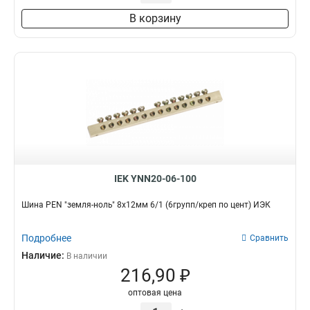
3х30х4000мм
2
В корзину
4х30х4000мм
2
4х40х4000мм
2
5х40х4000мм
2
5х50х4000мм
2
6х50х4000мм
2
6х60х4000мм
2
8х80х4000мм
2
10х120х4000мм
2
10х100х4000мм
2
IEK YNN20-06-100
Шина PEN "земля-ноль" 8х12мм 6/1 (6групп/креп по цент) ИЭК
Подробнее
Сравнить
Наличие:
В наличии
216,90 ₽
оптовая цена