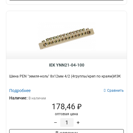
6x24x1мм
1
6x20x1мм
1
6x155x08мм
0
6x9x08мм
1
5x100x1мм
0
5x80x1мм
0
5x63x1мм
1
5x50x1мм
1
5x40x1мм
1
IEK YNN21-04-100
5x20x1мм
1
4x100x1мм
Шина PEN "земля-ноль" 8х12мм 4/2 (4группы/креп по краям)ИЭК
1
4x80x1мм
1
4x63x1мм
Подробнее
Сравнить
1
4x50x1мм
Наличие:
1
В наличии
178,46 ₽
4x40x1мм
1
4x32x1мм
1
оптовая цена
4x24x1мм
1
–
+
4x155x08мм
1
4x20x1мм
1