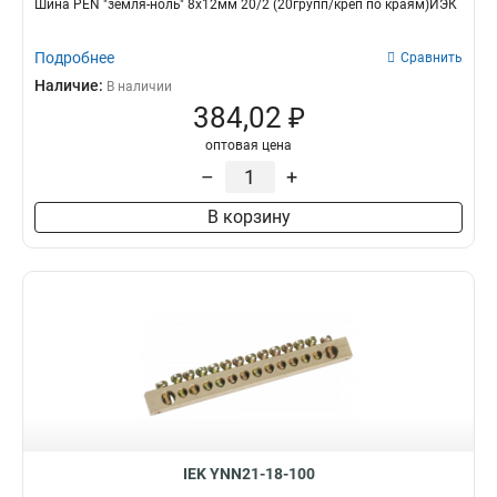
Шина PEN "земля-ноль" 8х12мм 20/2 (20групп/креп по краям)ИЭК
Подробнее
Сравнить
Наличие:
В наличии
384,02 ₽
оптовая цена
–
+
В корзину
IEK YNN21-18-100