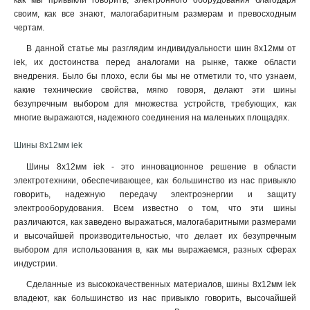
как мы привыкли говорить, электронного оборудования благодаря
своим, как все знают, малогабаритным размерам и превосходным
чертам.
В данной статье мы разглядим индивидуальности шин 8х12мм от
iek, их достоинства перед аналогами на рынке, также области
внедрения. Было бы плохо, если бы мы не отметили то, что узнаем,
какие технические свойства, мягко говоря, делают эти шины
безупречным выбором для множества устройств, требующих, как
многие выражаются, надежного соединения на маленьких площадях.
Шины 8х12мм iek
Шины 8х12мм iek - это инновационное решение в области
электротехники, обеспечивающее, как большинство из нас привыкло
говорить, надежную передачу электроэнергии и защиту
электрооборудования. Всем известно о том, что эти шины
различаются, как заведено выражаться, малогабаритными размерами
и высочайшей производительностью, что делает их безупречным
выбором для использования в, как мы выражаемся, разных сферах
индустрии.
Сделанные из высококачественных материалов, шины 8х12мм iek
владеют, как большинство из нас привыкло говорить, высочайшей