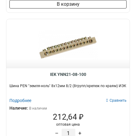
8х60х4000мм
1
В корзину
6х80х4000мм
1
6х40х4000мм
1
6х30х4000мм
1
5х60х4000мм
1
10х80х4000мм
1
10х60х4000мм
1
10х50х4000мм
1
10х30х4000мм
1
5х20х4000мм
1
IEK YNN21-08-100
5х30х4000мм
1
5х25х4000мм
1
Шина PEN "земля-ноль" 8х12мм 8/2 (8групп/крепеж по краям) ИЭК
4х25х4000мм
1
4х20х4000мм
1
Подробнее
Сравнить
3х40х4000мм
1
Наличие:
В наличии
3х16х4000мм
1
212,64 ₽
3х15х4000мм
2
оптовая цена
3х20х4000мм
2
–
+
3х25х4000мм
2