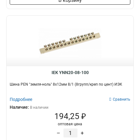
В корзину
3x50x1мм
1
3x80x1мм
1
3x63x1мм
1
3x40x1мм
1
3x32x1мм
1
3x24x1мм
1
3x9x08мм
1
2x40x1мм
1
2x32x1мм
1
IEK YNN20-08-100
2x24x1мм
1
8х32х1мм
1
Шина PEN "земля-ноль" 8х12мм 8/1 (8групп/креп по цент) ИЭК
6х32х1мм
1
5х32х1мм
1
Подробнее
Сравнить
5х24х1мм
1
Наличие:
В наличии
3х20х1мм
1
194,25 ₽
2х20х1мм
1
оптовая цена
2х155х08мм
1
–
+
8х100х4000мм
1