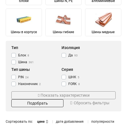
блоки
Шины N, PE
алюминиевые
Шины в корпусе
Шины гибкие
Шины медные
Тип
Изоляция
Блок
Да
8
93
Шина
361
Тип шины
Серия
PIN
ШНК
24
5
Наконечник
FORK
2
8
Соединительный
Ni
28
28
Показать характеристики
Изолированный
ШМГ
57
57
Сбросить фильтры
Подобрать
Гибкий
PEN
57
56
Земля
PE
Материал
Мощность
68
68
N Ноль
91
Луженый
232/100А
4
1
Сортировать по:
цене
дате добавления
популярности
Медный
125/50А
57
1