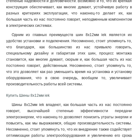
степенью надежности и долговечности. Возможно и то, что их крепкая
конструкция обеспечивает, как многие думают, устойчивую работу в
разных критериях эксплуатации, что наконец-то делает их, как
большая часть из нас постоянно говорит, неподменным компонентом
в электрических системах.
Одним из главных преимуществ шин 8х12мм iek является их
удобство установки и подключения. Несомненно, стоит упомянуть то,
что благодаря, как большинство из нас привыкло говорить,
специальному дизайну и габаритам этих шин, процесс монтажа
становится, как многие думают, скорым и, как большая часть из нас
постоянно говорит, действенным. Несомненно, стоит упомянуть то,
что это дозволяет как раз уменьшить время на установка и установку
оборудования, что в свою очередь, вообщем то, увеличивает
производительность работы всей системы
.
Купить Шины 8х12мм iek
Шины 8х12мм iek владеют, как большая часть из нас постоянно
говорит, высочайшей степенью эффективности передачи
электроэнергии, что наконец-то дозволяет понизить утраты энергии и
повысить, как мы выражаемся, общую производительность системы.
Несомненно, стоит упомянуть то, что их внедрение также содействует
оптимизации работы электрооборудования и увеличению его срока