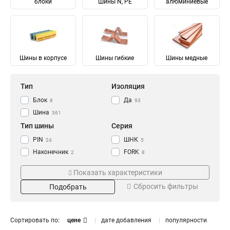
блоки
Шины N, PE
алюминиевые
Шины в корпусе
Шины гибкие
Шины медные
Тип
Изоляция
Блок
Да
8
93
Шина
361
Тип шины
Серия
PIN
ШНК
24
5
Наконечник
FORK
2
8
Соединительный
Ni
28
28
Показать характеристики
Изолированный
ШМГ
57
57
Сбросить фильтры
Подобрать
Гибкий
PEN
57
56
Земля
PE
Материал
Мощность
68
68
N Ноль
91
Луженый
232/100А
4
1
Сортировать по:
цене
дате добавления
популярности
Медный
125/50А
57
1