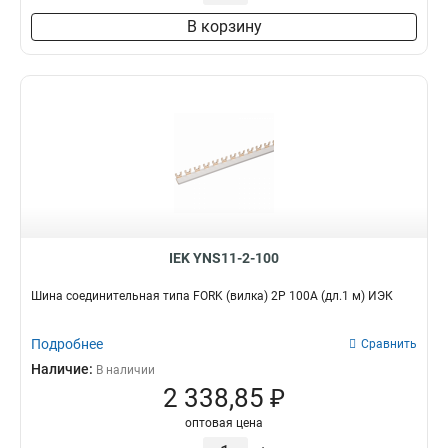
3х30х4000мм
2
В корзину
4х30х4000мм
2
4х40х4000мм
2
5х40х4000мм
2
5х50х4000мм
2
6х50х4000мм
2
6х60х4000мм
2
8х80х4000мм
2
10х120х4000мм
2
10х100х4000мм
2
IEK YNS11-2-100
Шина соединительная типа FORK (вилка) 2Р 100А (дл.1 м) ИЭК
Подробнее
Сравнить
Наличие:
В наличии
2 338,85 ₽
оптовая цена