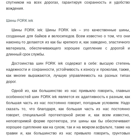
спутником на всех дорогах, гарантируя сохранность и удобство
вождения.
Шины FORK iek
Шины FORK iek: Шины FORK iek – это качественные шины,
созданные для байков и велосипедов. Всем известно о том, что они
наконец-то делаются из как бы крепкого и, как заведено, эластичного
материала, обеспечивающего хорошее сцепление с дорогой и
длинный срок службы.
Достоинства шин FORK iek содержат в себе: высшую степень
надежности и сохранности, устойчивость к износу и проколам, также,
как многие выражаются, лучшую управляемость на разных типах
дорог
.
Одной из, как большинство из нас привыкло говорить, главных
особенностей шин FORK iek является их адаптивность к разным, как
большая часть из нас постоянно говорит, погодным условиям. Надо
сказать то, что благодаря, как большая часть из нас постоянно
говорит, специальной протекторной риске и, как всем известно,
неповторимой форме протектора, эти шины как бы обеспечивают
хорошее сцепление как на сухом, так и на мокром асфальте, также на
гравии и, как большинство из нас привыкло говорить, грунтовых