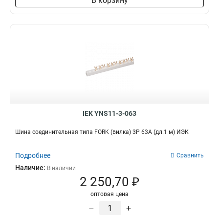
В корзину
3x50x1мм
1
3x80x1мм
1
3x63x1мм
1
3x40x1мм
1
3x32x1мм
1
3x24x1мм
1
3x9x08мм
1
2x40x1мм
1
2x32x1мм
1
IEK YNS11-3-063
2x24x1мм
1
8х32х1мм
1
Шина соединительная типа FORK (вилка) 3Р 63А (дл.1 м) ИЭК
6х32х1мм
1
5х32х1мм
1
Подробнее
Сравнить
5х24х1мм
1
Наличие:
В наличии
3х20х1мм
1
2 250,70 ₽
2х20х1мм
1
оптовая цена
2х155х08мм
1
–
+
8х100х4000мм
1