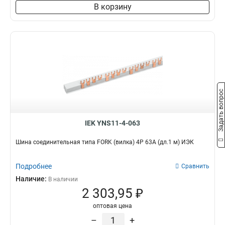
8х60х4000мм
1
В корзину
6х80х4000мм
1
6х40х4000мм
1
6х30х4000мм
1
5х60х4000мм
1
10х80х4000мм
1
10х60х4000мм
1
10х50х4000мм
1
Задать вопрос
10х30х4000мм
1
5х20х4000мм
1
IEK YNS11-4-063
5х30х4000мм
1
5х25х4000мм
1
Шина соединительная типа FORK (вилка) 4Р 63А (дл.1 м) ИЭК
4х25х4000мм
1
4х20х4000мм
1
Подробнее
Сравнить
3х40х4000мм
1
Наличие:
В наличии
3х16х4000мм
1
2 303,95 ₽
3х15х4000мм
2
оптовая цена
3х20х4000мм
2
–
+
3х25х4000мм
2