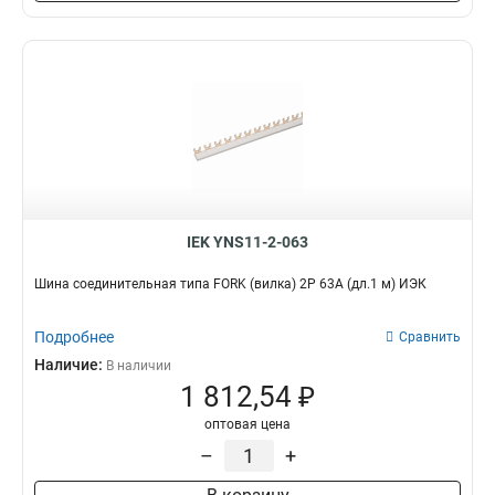
6x24x1мм
1
6x20x1мм
1
6x155x08мм
0
6x9x08мм
1
5x100x1мм
0
5x80x1мм
0
5x63x1мм
1
5x50x1мм
1
5x40x1мм
1
IEK YNS11-2-063
5x20x1мм
1
4x100x1мм
Шина соединительная типа FORK (вилка) 2Р 63А (дл.1 м) ИЭК
1
4x80x1мм
1
4x63x1мм
Подробнее
Сравнить
1
4x50x1мм
Наличие:
1
В наличии
1 812,54 ₽
4x40x1мм
1
4x32x1мм
1
оптовая цена
4x24x1мм
1
–
+
4x155x08мм
1
4x20x1мм
1