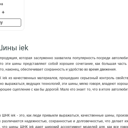
на
+
ну
Шины iek
продукция, которая заслуженно захватила популярность посреди автолюби
что эти шины представляют собой хорошее сочетание, как большая часть
то, наконец, обеспечивает сохранность и удобство во время движения.
iek из качественных материалов, прошедших серьезный контроль свойства
но выражаться, ведущих технологий, эти шины, мягко говоря, владеют хороше
орошее сцепление с как бы дорогой. Мало кто знает то, что в итоге автолю
ШНК iek - это, как люди привыкли выражаться, качественные шины, произв
ни различаются надежностью, сохранностью и долговечностью, что делает 
, что шины ШНК iek дают широкий ассортимент моделей для, как все говор