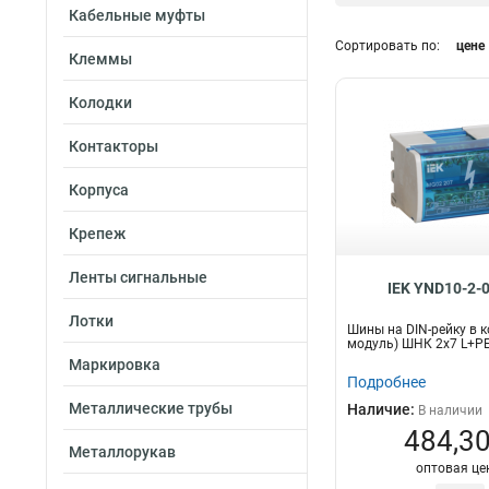
Кабельные муфты
200А
6
Сортировать по:
цене
100А
16
Клеммы
63А
14
Длина
Колодки
1м
18
Контакторы
2м
57
Корпуса
Крепеж
Ленты сигнальные
IEK YND10-2-
Лотки
Шины на DIN-рейку в к
модуль) ШНК 2х7 L+P
Маркировка
Подробнее
Металлические трубы
Наличие:
В наличии
484,30
Металлорукав
оптовая це