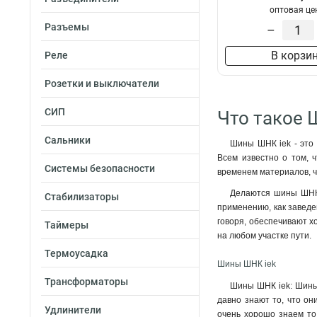
оптовая це
Разъемы
–
В корзи
Реле
Розетки и выключатели
СИП
Что такое 
Сальники
Шины ШНК iek - это 
Всем известно о том, 
Системы безопасности
временем материалов, ч
Делаются шины ШНК 
Стабилизаторы
применению, как заведе
говоря, обеспечивают х
Таймеры
на любом участке пути.
Термоусадка
Шины ШНК iek
Трансформаторы
Шины ШНК iek: Шины 
давно знают то, что о
Удлинители
очень хорошо знаем то