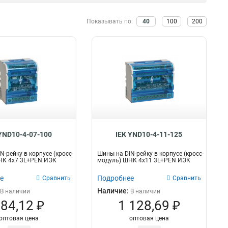
20/2
10x160x1мм
2
1
Показывать по:
40
100
200
18/2
10x100x1мм
2
1
4/2
10x80x1мм
2
1
24/1
10x63x1мм
2
1
22/1
10x50x1мм
2
1
18/1
10x40x1мм
2
1
16/1
10x32x1мм
2
1
4/1
10x24x1мм
2
1
24/2
10x20x1мм
3
1
14/2
10x155x08мм
3
0
16/2
9x9x08мм
 YND10-4-07-100
IEK YND10-4-11-125
3
1
12/2
8x120x1мм
2
1
N-рейку в корпусе (кросс-
Шины на DIN-рейку в корпусе (кросс-
10/2
8x100x1мм
3
1
НК 4х7 3L+PEN ИЭК
модуль) ШНК 4х11 3L+PEN ИЭК
8/2
8x80x1мм
3
1
е
Подробнее
Сравнить
Сравнить
6/2
8x63x1мм
3
1
Наличие:
В наличии
В наличии
20/1
8x50x1мм
3
1
84,12 ₽
1 128,69 ₽
14/1
8x40x1мм
3
1
оптовая цена
оптовая цена
12/1
8x24x1мм
3
1