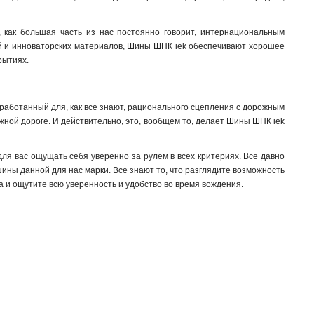
3х20х1мм
1
2х20х1мм
 как большая часть из нас постоянно говорит, интернациональным
1
ий и инноваторских материалов, Шины ШНК iek обеспечивают хорошее
2х155х08мм
1
рытиях.
8х100х4000мм
1
8х60х4000мм
1
6х80х4000мм
1
работанный для, как все знают, рационального сцепления с дорожным
6х40х4000мм
1
ежной дороге. И действительно, это, вообщем то, делает Шины ШНК iek
6х30х4000мм
1
5х60х4000мм
1
я вас ощущать себя уверенно за рулем в всех критериях. Все давно
10х80х4000мм
1
шины данной для нас марки. Все знают то, что разглядите возможность
10х60х4000мм
а и ощутите всю уверенность и удобство во время вождения.
1
10х50х4000мм
1
10х30х4000мм
1
5х20х4000мм
1
5х30х4000мм
1
5х25х4000мм
1
4х25х4000мм
1
4х20х4000мм
1