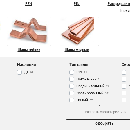
PEN
PIN
Распределит
блоки
Шины гибкие
Шины медные
Изоляция
Тип шины
Сер
Да
PIN
93
24
Наконечник
2
Соединительный
28
Изолированный
57
Гибкий
57
Количество кабельных
Земля
Кол-во полюсов
Сеч
68
Показать характеристики
выводов
N Ноль
91
4P
7
14групп/креп
6
2P
7
Подобрать
12групп/креп
5
3P
8