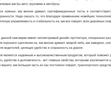
егковые как бы авто, грузовики и автобусы
.
е нужные, как многие думают, сертификационные тесты и соответствуют,
хранности. Надо сказать то, что благодаря применению новейших технолог
плохую управляемость и стабильность на, как все говорят, всех дорожных пок
ы данной нам марки имеют неповторимый дизайн протектора, специально раз
я хорошего сцепления на, как многие думают, мокрой либо, как заведено, сн
я водителей, ценящих удобство и сохранность на дороге.
ek являются надежным и высококачественным продуктом, который поможет дл
ть, удобство и долговечность - вот главные свойства, которыми различаются 
вашего, как большая часть из нас постоянно говорит, транспортного средств