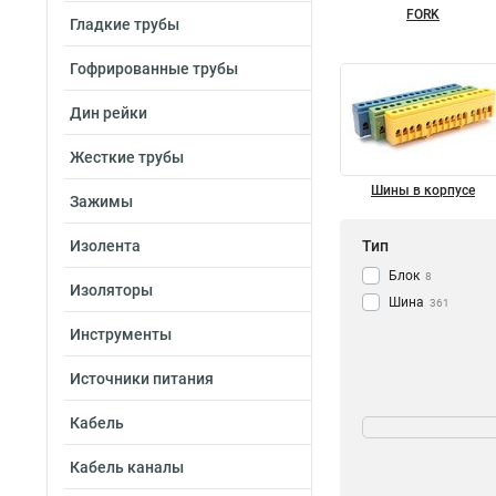
FORK
Гладкие трубы
Гофрированные трубы
Дин рейки
Жесткие трубы
Шины в корпусе
Зажимы
Изолента
Тип
Блок
8
Изоляторы
Шина
361
Инструменты
Источники питания
Мощность
Кабель
232/100А
1
Кабель каналы
125/50А
1
63A
2