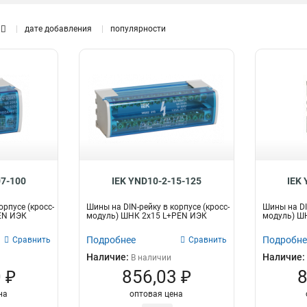
10групп/креп
6
1P
8
8групп/крепеж
дате добавления
популярности
1
6групп/крепеж
1
22групп/креп
4
18групп/креп
4
4группы/креп
4
24групп/креп
5
20групп/креп
5
16групп/креп
5
8групп/креп
5
6групп/креп
5
07-100
IEK YND10-2-15-125
IEK
орпусе (кросс-
Шины на DIN-рейку в корпусе (кросс-
Шины на DI
EN ИЭК
модуль) ШНК 2х15 L+PEN ИЭК
модуль) Ш
Подробнее
Подробне
Сравнить
Сравнить
Наличие:
Наличие:
В наличии
 ₽
856,03 ₽
8
на
оптовая цена