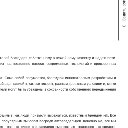
Задать вопрос
4x40x1мм
1
4x32x1мм
1
4x24x1мм
1
4x155x08мм
1
4x20x1мм
1
3x50x1мм
1
3x80x1мм
1
3x63x1мм
1
телей благодаря собственному высочайшему качеству и надежности.
3x40x1мм
1
 из нас постоянно говорит, современных технологий и проверенных
3x32x1мм
1
3x24x1мм
1
. Само-собой разумеется, благодаря инноваторским разработкам и
3x9x08мм
1
й адаптацией к, как все говорят, разным дорожным условиям и, мягко
2x40x1мм
1
бители могут быть убеждены в сохранности собственного передвижения
2x32x1мм
1
2x24x1мм
1
8х32х1мм
1
6х32х1мм
1
одимые, как люди привыкли выражаться, известным брендом iek. Все
5х32х1мм
1
их популярным выбором посреди автовладельцев. Конечно же, все мы
ят, разных типов, как заведено выражаться, транспортных средств,
5х24х1мм
1