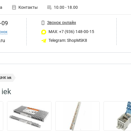
а
Контакты
10.00 - 18.00
-09
Звонок онлайн
MAX: +7 (936) 148-00-15
онок
ru
Telegram: ShopMSK8
НК iek
iek