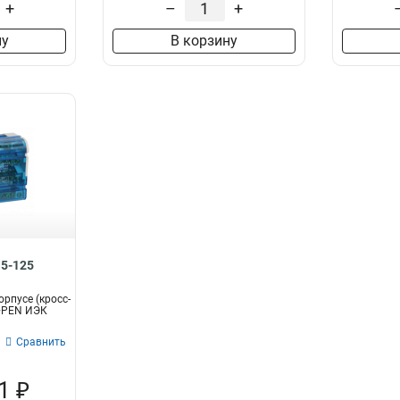
+
–
+
ну
В корзину
15-125
орпусе (кросс-
+PEN ИЭК
Сравнить
1 ₽