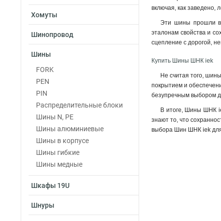
включая, как заведено, л
Хомуты
Эти шины прошли вс
эталонам свойства и со
Шинопровод
сцепление с дорогой, не
Шины
Купить Шины ШНК iek
FORK
Не считая того, шин
PEN
покрытием и обеспечени
PIN
безупречным выбором дл
Распределительные блоки
В итоге, Шины ШНК i
Шины N, PE
знают то, что сохраннос
Шины алюминиевые
выбора Шин ШНК iek для 
Шины в корпусе
Шины гибкие
Шины медные
Шкафы 19U
Шнуры