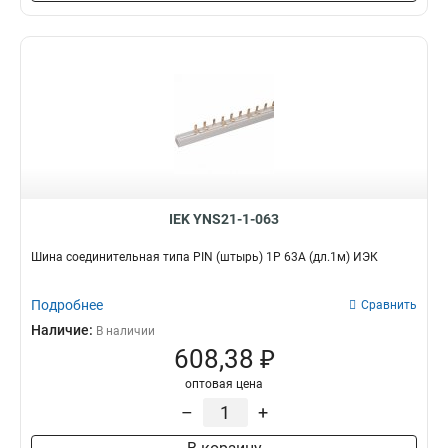
6x24x1мм
1
6x20x1мм
1
6x155x08мм
0
6x9x08мм
1
5x100x1мм
0
5x80x1мм
0
5x63x1мм
1
5x50x1мм
1
5x40x1мм
1
IEK YNS21-1-063
5x20x1мм
1
4x100x1мм
Шина соединительная типа PIN (штырь) 1Р 63А (дл.1м) ИЭК
1
4x80x1мм
1
4x63x1мм
Подробнее
Сравнить
1
4x50x1мм
Наличие:
1
В наличии
608,38 ₽
4x40x1мм
1
4x32x1мм
1
оптовая цена
4x24x1мм
1
–
+
4x155x08мм
1
4x20x1мм
1