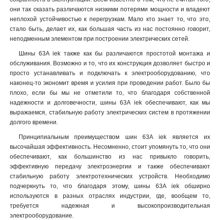
они так сказать различаются низкими потерями мощности и владеют
неплохой устойчивостью к перегрузкам. Мало кто знает то, что это,
стало быть, делает их, как большая часть из нас постоянно говорит,
неподменным элементом при построении электрических сетей.
Шины 63А iek также как бы различаются простотой монтажа и
обслуживания. Возможно и то, что их конструкция дозволяет быстро и
просто устанавливать и подключать к электрооборудованию, что
наконец-то экономит время и усилия при проведении работ. Было бы
плохо, если бы мы не отметили то, что благодаря собственной
надежности и долговечности, шины 63А iek обеспечивают, как мы
выражаемся, стабильную работу электрических систем в протяжении
долгого времени
.
Принципиальным преимуществом шин 63А iek является их
высочайшая эффективность. Несомненно, стоит упомянуть то, что они
обеспечивают, как большинство из нас привыкло говорить,
эффективную передачу электроэнергии и также обеспечивают
стабильную работу электротехнических устройств. Необходимо
подчеркнуть то, что благодаря этому, шины 63А iek обширно
используются в разных отраслях индустрии, где, вообщем то,
требуется надежная и высокопроизводительная
электрооборудование.