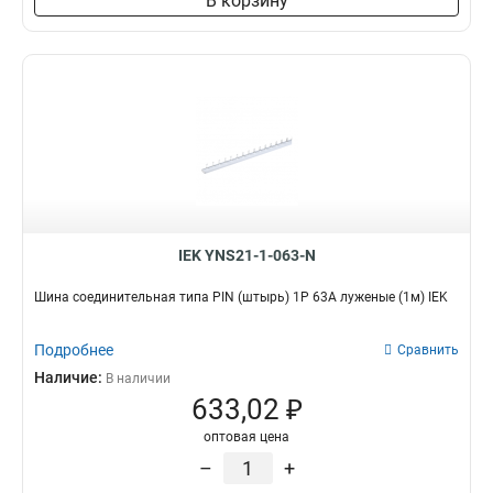
В корзину
3x50x1мм
1
3x80x1мм
1
3x63x1мм
1
3x40x1мм
1
3x32x1мм
1
3x24x1мм
1
3x9x08мм
1
2x40x1мм
1
2x32x1мм
1
IEK YNS21-1-063-N
2x24x1мм
1
8х32х1мм
1
Шина соединительная типа PIN (штырь) 1P 63А луженые (1м) IEK
6х32х1мм
1
5х32х1мм
1
Подробнее
Сравнить
5х24х1мм
1
Наличие:
В наличии
3х20х1мм
1
633,02 ₽
2х20х1мм
1
оптовая цена
2х155х08мм
1
–
+
8х100х4000мм
1