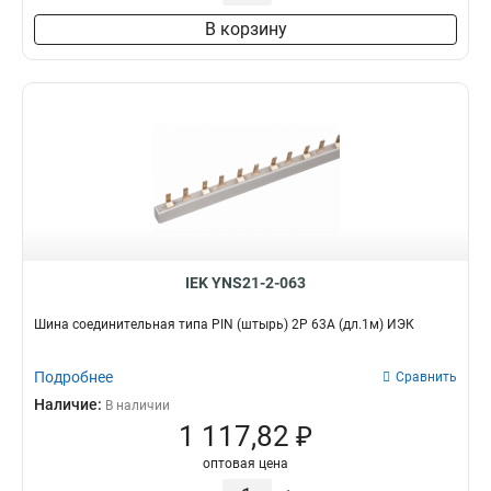
3х30х4000мм
2
В корзину
4х30х4000мм
2
4х40х4000мм
2
5х40х4000мм
2
5х50х4000мм
2
6х50х4000мм
2
6х60х4000мм
2
8х80х4000мм
2
10х120х4000мм
2
10х100х4000мм
2
IEK YNS21-2-063
Шина соединительная типа PIN (штырь) 2Р 63А (дл.1м) ИЭК
Подробнее
Сравнить
Наличие:
В наличии
1 117,82 ₽
оптовая цена