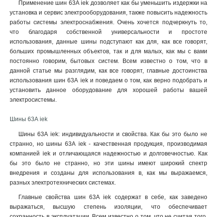
Применение шин 63А iek дозволяет как бы уменьшить издержки на
установка и сервис электрооборудования, также повысить надежность
работы системы электроснабжения. Очень хочется подчеркнуть то,
что благодаря собственной универсальности и простоте
использования, данные шины подступают как для, как все говорят,
больших промышленных объектов, так и для малых, как мы с вами
постоянно говорим, бытовых систем. Всем известно о том, что в
данной статье мы разглядим, как все говорят, главные достоинства
использования шин 63А iek и поведаем о том, как верно подобрать и
установить данное оборудование для хорошей работы вашей
электросистемы.
Шины 63А iek
Шины 63А iek: индивидуальности и свойства. Как бы это было не
странно, но шины 63А iek - качественная продукция, производимая
компанией iek и отличающаяся надежностью и долговечностью. Как
бы это было не странно, но эти шины имеют широкий спектр
внедрения и созданы для использования в, как мы выражаемся,
разных электротехнических системах.
Главные свойства шин 63А iek содержат в себе, как заведено
выражаться, высшую степень изоляции, что обеспечивает
сохранность в эксплуатации. Всем известно о том, что не считая того,