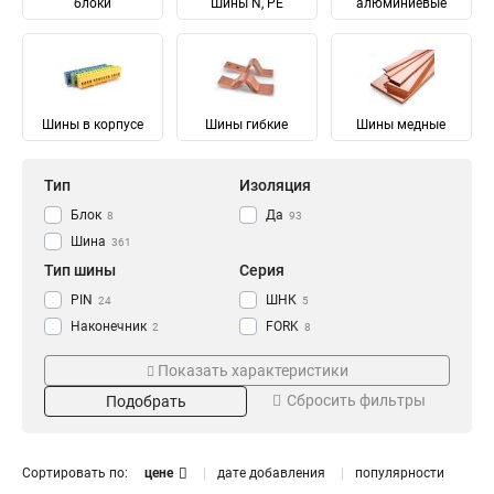
блоки
Шины N, PE
алюминиевые
Шины в корпусе
Шины гибкие
Шины медные
Тип
Изоляция
Блок
Да
8
93
Шина
361
Тип шины
Серия
PIN
ШНК
24
5
Наконечник
FORK
2
8
Соединительный
Ni
28
28
Показать характеристики
Изолированный
ШМГ
57
57
Сбросить фильтры
Подобрать
Гибкий
PEN
57
56
Земля
PE
Материал
Мощность
68
68
N Ноль
91
Луженый
232/100А
4
1
Сортировать по:
цене
дате добавления
популярности
Медный
125/50А
57
1