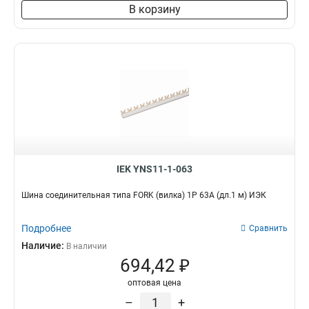
8х60х4000мм
1
В корзину
6х80х4000мм
1
6х40х4000мм
1
6х30х4000мм
1
5х60х4000мм
1
10х80х4000мм
1
10х60х4000мм
1
10х50х4000мм
1
10х30х4000мм
1
5х20х4000мм
1
IEK YNS11-1-063
5х30х4000мм
1
5х25х4000мм
1
Шина соединительная типа FORK (вилка) 1Р 63А (дл.1 м) ИЭК
4х25х4000мм
1
4х20х4000мм
1
Подробнее
Сравнить
3х40х4000мм
1
Наличие:
В наличии
3х16х4000мм
1
694,42 ₽
3х15х4000мм
2
оптовая цена
3х20х4000мм
2
–
+
3х25х4000мм
2