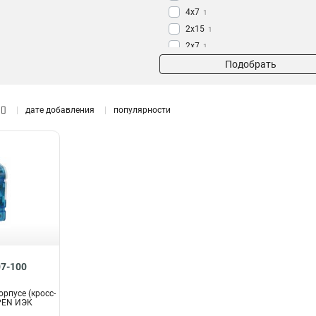
4х7
1
2х15
1
2х7
1
Подобрать
дате добавления
популярности
07-100
орпусе (кросс-
PEN ИЭК