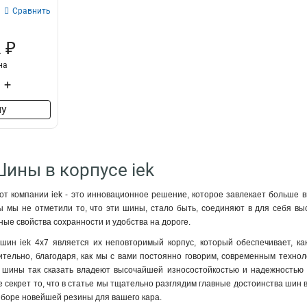
Сравнить
 ₽
на
+
ну
Шины в корпусе iek
от компании iek - это инновационное решение, которое завлекает больше
ы мы не отметили то, что эти шины, стало быть, соединяют в для себя вы
ые свойства сохранности и удобства на дороге.
шин iek 4x7 является их неповторимый корпус, который обеспечивает, к
ительно, благодаря, как мы с вами постоянно говорим, современным технол
 шины так сказать владеют высочайшей износостойкостью и надежностью на
е секрет то, что в статье мы тщательно разглядим главные достоинства шин в
боре новейшей резины для вашего кара.