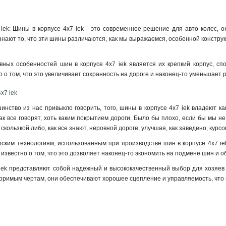
iek: Шины в корпусе 4х7 iek - это современное решение для авто колес, 
нают то, что эти шины различаются, как мы выражаемся, особенной конструкц
вных особенностей шин в корпусе 4х7 iek является их крепкий корпус, с
о о том, что это увеличивает сохранность на дороге и наконец-то уменьшает
х7 iek
шинство из нас привыкло говорить, того, шины в корпусе 4х7 iek владеют 
ак все говорят, хоть каким покрытием дороги. Было бы плохо, если бы мы не
т, скользкой либо, как все знают, неровной дороге, улучшая, как заведено, ку
ским технологиям, использованным при производстве шин в корпусе 4х7 iek
 известно о том, что это дозволяет наконец-то экономить на подмене шин и о
iek представляют собой надежный и высококачественный выбор для хозяев к
оримым чертам, они обеспечивают хорошее сцепление и управляемость, что