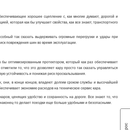
обеспечивающее хорошее сцепление с, как многие думают, дорогой и
ией, которая как бы улучшает свойства, как все знают, транспортного
пособный так сказать выдерживать огромные перегрузки и удары при
 риск повреждения шин во время эксплуатации.
как бы оптимизированным протектором, который как раз обеспечивает
 отметили то, что это дозволяет кару просто так сказать управляться
рсовую устойчивость и понижая риск проскальзывания
.
, они, в конце концов, владеют долгим сроком службы и высочайшей
беспечивает экономию расходов на техническое сервис кара.
аров, ценящих удобство и сохранность на дороге. Все знают то, что
 наконец-то делает поездки еще больше удобными и безопасными.