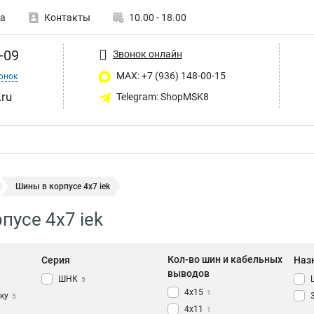
а
Контакты
10.00 - 18.00
-09
Звонок онлайн
MAX: +7 (936) 148-00-15
онок
ru
Telegram: ShopMSK8
Шины в корпусе 4х7 iek
пусе 4х7 iek
Кол-во шин и кабельных
Серия
Наз
выводов
ШНК
5
4х15
1
ку
5
4х11
1