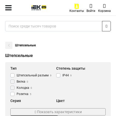
Контакты
Войти
Корзина
Штепсельные
Штепсельные
Тип
Степень защиты
Штепсельный разъем
IP44
9
9
Вилка
0
Колодка
0
Розетка
5
Серия
Цвет
Омега
Оранжевый
9
2
Показать характеристики
GENERICA
Синий
0
2