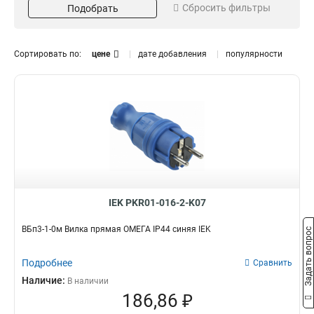
Сбросить фильтры
Подобрать
Желтый
2
Красный
2
Черный
0
Сортировать по:
цене
дате добавления
популярности
Модель
Номинальный ток
РБу13-1-0м
16А
1
0
РБ33-1-0м
4
ВБп3-1-0м
4
IEK PKR01-016-2-K07
ВБп3-1-0м Вилка прямая ОМЕГА IP44 синяя IEK
Задать вопрос
Подробнее
Сравнить
Наличие:
В наличии
186,86 ₽